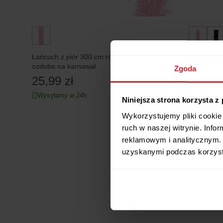
Łańcuch z piór 300 cm różowy szal boa
Boa z piór
ozdoba na karnawał
choinkę, r
Zgoda
25,99 zł
14,99 
Wysyłamy w 24h
Wysyłamy
Niniejsza strona korzysta z
Wykorzystujemy pliki cookie 
ruch w naszej witrynie. Inf
reklamowym i analitycznym. 
uzyskanymi podczas korzysta