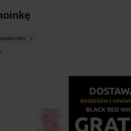
hoinkę
Wszystkie filtry
2
y