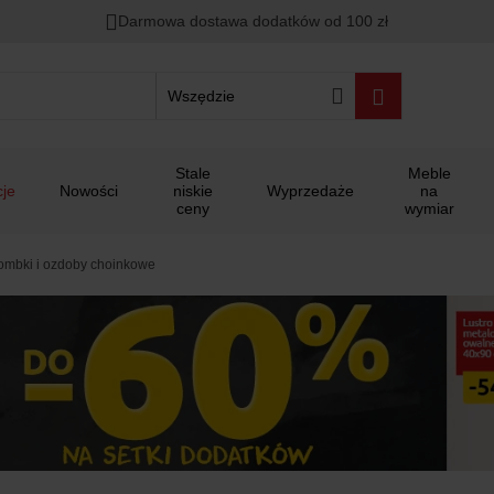
00
00
00
Darmowa dostawa dodatków od 100 zł
ało
:
:
:
Wszędzie
Stale
Meble
je
Nowości
niskie
Wyprzedaże
na
ceny
wymiar
ombki i ozdoby choinkowe