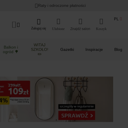
Lato w ogrodzie i na balkonie
>
Raty i odroczone płatności
PL
Zaloguj się
Ulubione
Koszyk
WITAJ
Balkon i
SZKOŁO!
Gazetki
Inspiracje
Blog
ogród 🌳
✏️