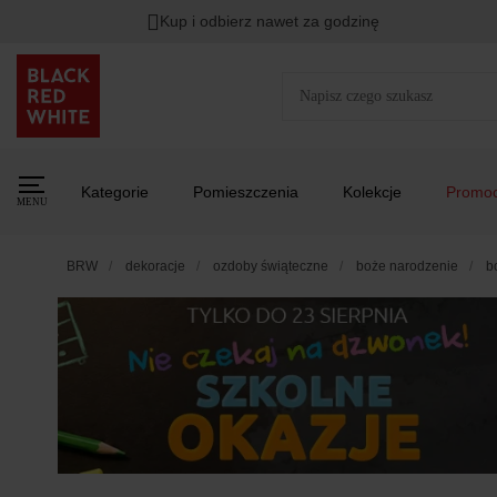
Kup i odbierz nawet za godzinę
Rabat na
HITY DNIA
przy zapisie na Newsletter.
Zost
Kategorie
Pomieszczenia
Kolekcje
Promoc
MENU
BRW
dekoracje
ozdoby świąteczne
boże narodzenie
b