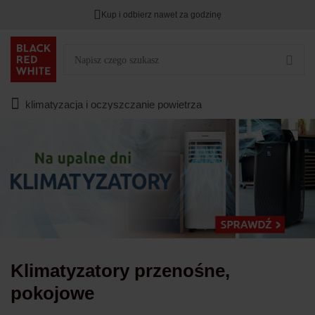
Kup i odbierz nawet za godzinę
Rabat na
HITY DNIA
przy zapisie na Newsletter.
Zostało
00
00
00
:
:
:
klimatyzacja i oczyszczanie powietrza
Klimatyzatory przenośne,
pokojowe