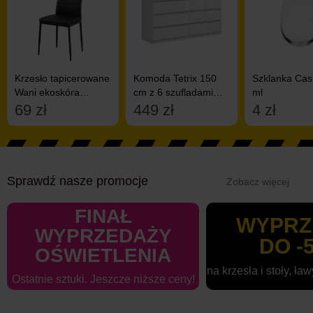
Krzesło tapicerowane
Komoda Tetrix 150
Szklanka Cas
Wani ekoskóra
cm z 6 szufladami
ml
czarne
biały połysk
69 zł
449 zł
4 zł
Sprawdź nasze promocje
FINAŁ
WYPRZ
WYPRZEDAŻY
DO -
OŚWIETLENIA
na krzesła i stoły, ła
Ostatnie sztuki. Jeszcze niższe ceny!