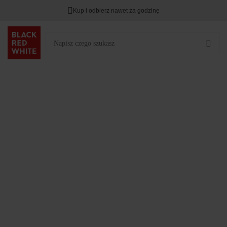
Kup i odbierz nawet za godzinę
Rabat na
HITY DNIA
przy zapisie na Newsletter.
Zostało
00
00
00
:
:
: