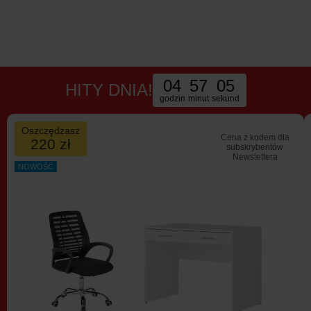
04
57
05
HITY DNIA!
:
:
godzin
minut
sekund
Oszczędzasz
Cena z kodem dla
220 zł
subskrybentów
Newslettera
NOWOŚĆ