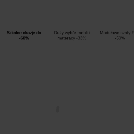
Szkolne okazje do
Duży wybór mebli i
Modułowe szafy F
-60%
materacy -33%
-50%