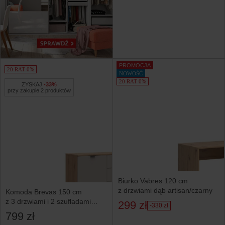
PROMOCJA
20 RAT 0%
NOWOŚĆ
20 RAT 0%
ZYSKAJ
-33%
przy zakupie 2 produktów
Biurko Vabres 120 cm
z drzwiami dąb artisan/czarny
Komoda Brevas 150 cm
z 3 drzwiami i 2 szufladami
299 zł
-330 zł
dąb artisan/kaszmir
799 zł