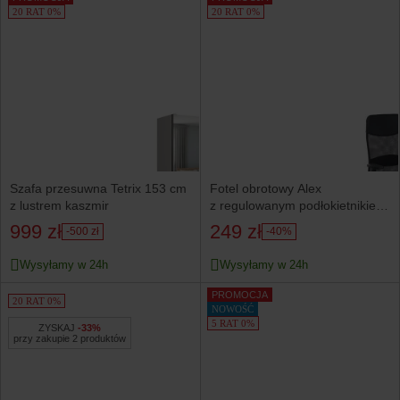
20 RAT 0%
20 RAT 0%
Szafa przesuwna Tetrix 153 cm
Fotel obrotowy Alex
z lustrem kaszmir
z regulowanym podłokietnikiem
czarny
999 zł
249 zł
-500 zł
-40%
Wysyłamy w 24h
Wysyłamy w 24h
PROMOCJA
20 RAT 0%
NOWOŚĆ
5 RAT 0%
ZYSKAJ
-33%
przy zakupie 2 produktów