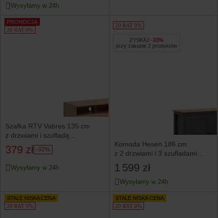
Wysyłamy w 24h
PROMOCJA
20 RAT 0%
20 RAT 0%
ZYSKAJ
-33%
przy zakupie 2 produktów
Szafka RTV Vabres 135 cm
z drzwiami i szufladą
Komoda Hesen 186 cm
dąb artisan lamele
379 zł
-32%
z 2 drzwiami i 3 szufladami
grafit/dąb artisan
1 599 zł
Wysyłamy w 24h
Wysyłamy w 24h
STALE NISKA CENA
STALE NISKA CENA
20 RAT 0%
20 RAT 0%