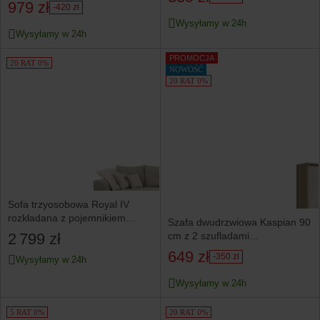
979 zł
-420 zł
Wysyłamy w 24h
Wysyłamy w 24h
PROMOCJA
20 RAT 0%
NOWOŚĆ
20 RAT 0%
Sofa trzyosobowa Royal IV
rozkładana z pojemnikiem
Szafa dwudrzwiowa Kaspian 90
sztruksowa beżowa
cm z 2 szufladami
2 799 zł
dąb mauvella/kaszmir
649 zł
-350 zł
Wysyłamy w 24h
Wysyłamy w 24h
5 RAT 0%
20 RAT 0%