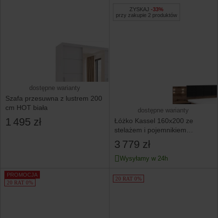
ZYSKAJ
-33%
przy zakupie 2 produktów
dostępne warianty
Szafa przesuwna z lustrem 200
cm HOT biała
dostępne warianty
1 495 zł
Łóżko Kassel 160x200 ze
stelażem i pojemnikiem
i 2 szafkami nocnymi
3 779 zł
dąb monastery
Wysyłamy w 24h
PROMOCJA
20 RAT 0%
20 RAT 0%