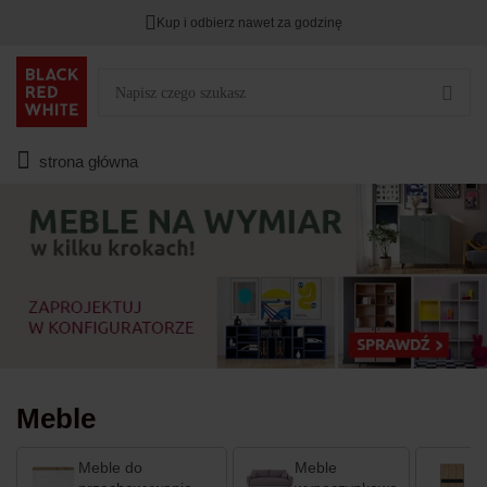
Kup i odbierz nawet za godzinę
Rabat na
HITY DNIA
przy zapisie na Newsletter.
Zostało
00
00
00
:
:
:
strona główna
Meble
Meble do
Meble
S