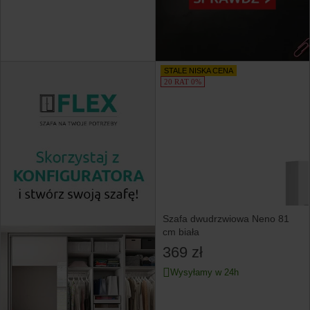
STALE NISKA CENA
20 RAT 0%
Szafa dwudrzwiowa Neno 81
cm biała
369 zł
Wysyłamy w 24h