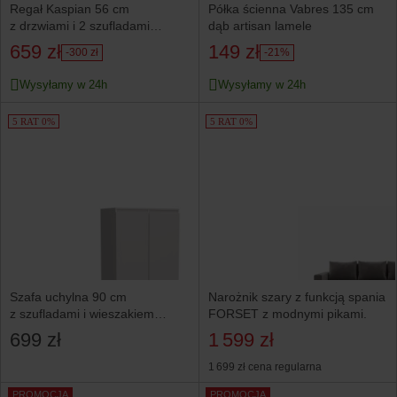
Regał Kaspian 56 cm
Półka ścienna Vabres 135 cm
z drzwiami i 2 szufladami
dąb artisan lamele
kaszmir
659 zł
149 zł
-300 zł
-21%
Wysyłamy w 24h
Wysyłamy w 24h
5 RAT 0%
5 RAT 0%
Szafa uchylna 90 cm
Narożnik szary z funkcją spania
z szufladami i wieszakiem
FORSET z modnymi pikami.
MONTEGO biała
699 zł
1 599 zł
1 699 zł
cena regularna
PROMOCJA
PROMOCJA