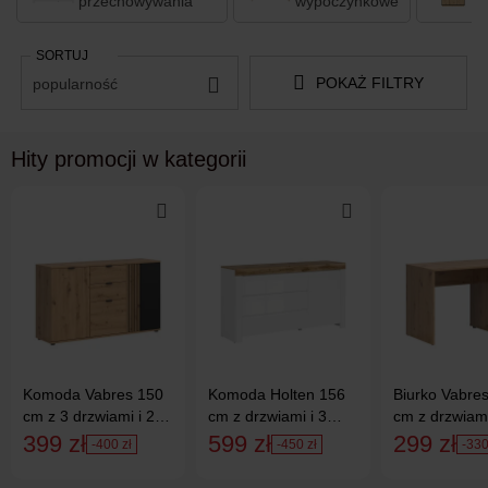
przechowywania
wypoczynkowe
SORTUJ
POKAŻ FILTRY
popularność
Hity promocji w kategorii
Komoda Vabres 150
Komoda Holten 156
Biurko Vabre
cm z 3 drzwiami i 2
cm z drzwiami i 3
cm z drzwiam
szufladami dąb
szufladami biała/dąb
artisan/czarn
399 zł
599 zł
299 zł
-400 zł
-450 zł
-330
artisan lamele
wotan