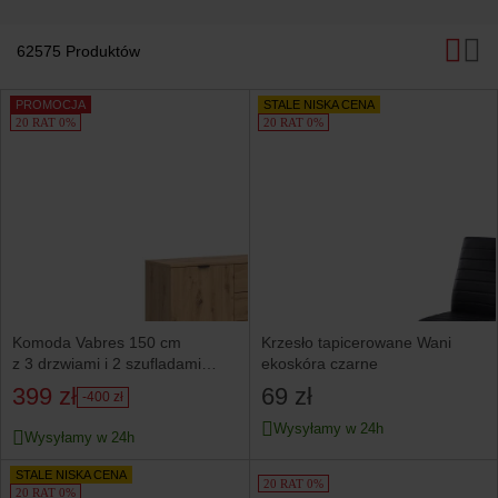
62575 Produktów
PROMOCJA
STALE NISKA CENA
20 RAT 0%
20 RAT 0%
Komoda Vabres 150 cm
Krzesło tapicerowane Wani
z 3 drzwiami i 2 szufladami
ekoskóra czarne
dąb artisan lamele
399 zł
69 zł
-400 zł
Wysyłamy w 24h
Wysyłamy w 24h
STALE NISKA CENA
20 RAT 0%
20 RAT 0%