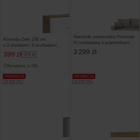
Narożnik uniwersalny Przemek
Komoda Zele 135 cm
IV rozkładany z pojemnikami
z 2 drzwiami i 3 szufladami
beżowy
3 299 zł
dąb wotan/biały połysk
399 zł
-270 zł
Wysyłamy w 24h
PROMOCJA
PROMOCJA
20 RAT 0%
20 RAT 0%