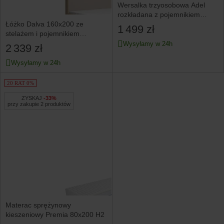
Wersalka trzyosobowa Adel
rozkładana z pojemnikiem
Łóżko Dalva 160x200 ze
beżowa
1 499 zł
stelażem i pojemnikiem
dąb mauvella/kaszmir
Wysyłamy w 24h
2 339 zł
Wysyłamy w 24h
20 RAT 0%
ZYSKAJ
-33%
przy zakupie 2 produktów
Materac sprężynowy
kieszeniowy Premia 80x200 H2