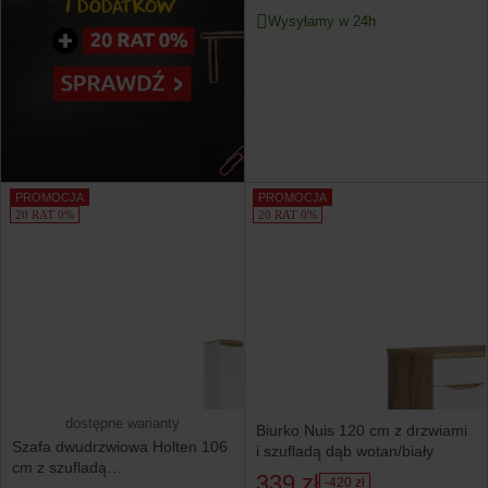
Wysyłamy w 24h
PROMOCJA
PROMOCJA
20 RAT 0%
20 RAT 0%
dostępne warianty
Biurko Nuis 120 cm z drzwiami
Szafa dwudrzwiowa Holten 106
i szufladą dąb wotan/biały
cm z szufladą
339 zł
-420 zł
biały połysk/dąb wotan