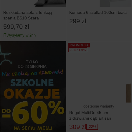
Rozkładana sofa z funkcją
Komoda 6 szuflad 100cm biała
spania BS10 Szara
299 zł
599,70 zł
Wysyłamy w 24h
PROMOCJA
20 RAT 0%
dostępne warianty
Regał MultiDo 45 cm
z drzwiami dąb artisan
309 zł
-22%