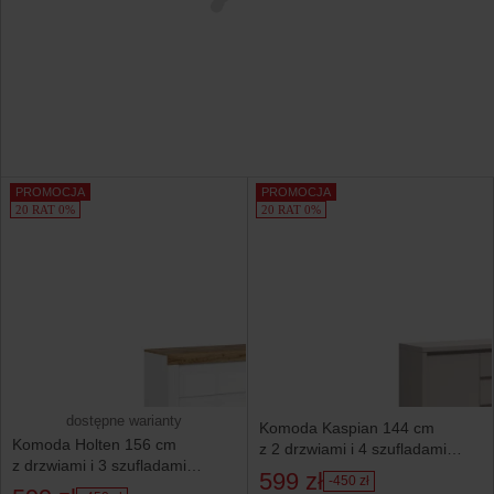
PROMOCJA
PROMOCJA
20 RAT 0%
20 RAT 0%
dostępne warianty
Komoda Kaspian 144 cm
Komoda Holten 156 cm
z 2 drzwiami i 4 szufladami
z drzwiami i 3 szufladami
kaszmir
599 zł
-450 zł
biała/dąb wotan