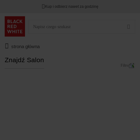
Kup i odbierz nawet za godzinę
Rabat na
HITY DNIA
przy zapisie na Newsletter.
Zostało
00
00
00
:
:
:
strona główna
Znajdź Salon
Filtruj