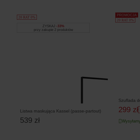
PROMOCJA
20 RAT 0%
20 RAT 0%
ZYSKAJ
-33%
przy zakupie 2 produktów
Szuflada d
299 zł
Listwa maskująca Kassel (passe-partout)
539 zł
Wysyłamy