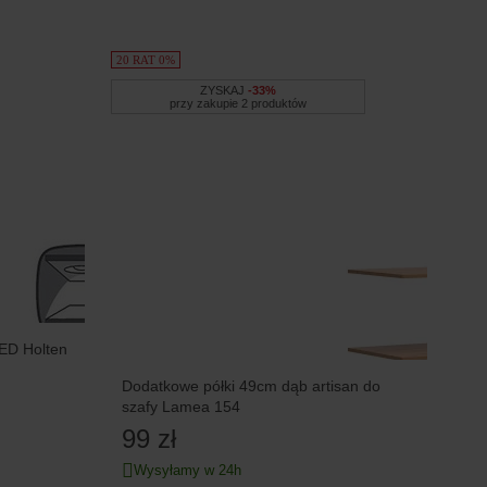
20 RAT 0%
ZYSKAJ
-33%
przy zakupie 2 produktów
ED Holten
Dodatkowe półki 49cm dąb artisan do
szafy Lamea 154
99 zł
Wysyłamy w 24h