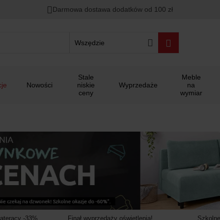
00
00
00
Darmowa dostawa dodatków od 100 zł
ało
:
:
:
Wszędzie
Stale
Meble
je
Nowości
niskie
Wyprzedaże
na
ceny
wymiar
materacy -33%
Finał wyprzedaży oświetlenia!
Szkolne