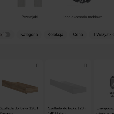
Przewijaki
Inne akcesoria meblowe
e
kategoria
Kolekcja
Cena
Wszystkie
Szuflada do łóżka 120/T
Szuflada do łóżka 120 i
Energoosz
Kaspian
140 Holten
oświetleni