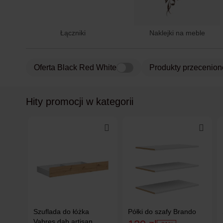
Łączniki
Naklejki na meble
Oferta Black Red White
Produkty przecenion
Hity promocji w kategorii
Szuflada do łóżka
Półki do szafy Brando
Vabres dąb artisan