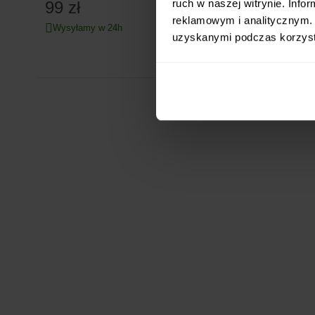
ruch w naszej witrynie. Inf
99 zł
179 zł
reklamowym i analitycznym. 
Wysyłamy w 24h
Wysyłamy
uzyskanymi podczas korzysta