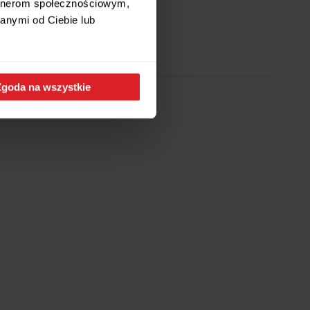
artnerom społecznościowym,
Wysyłamy w 24h
anymi od Ciebie lub
Zgoda na wszystkie