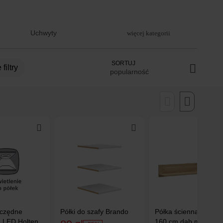
Uchwyty
więcej kategorii
SORTUJ
 filtry
popularność
czędne
Półki do szafy Brando
Półka ścienna Sawira 
e LED Holten
160 cm dąb mauvella