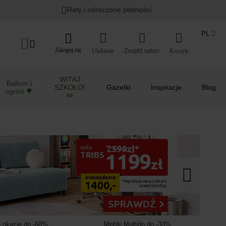
Lato w ogrodzie i na balkonie
>
Raty i odroczone płatności
PL
Zaloguj się
Ulubione
Koszyk
WITAJ
Balkon i
SZKOŁO!
Gazetki
Inspiracje
Blog
ogród 🌳
✏️
 okazje do -60%
Meble Multido do -33%