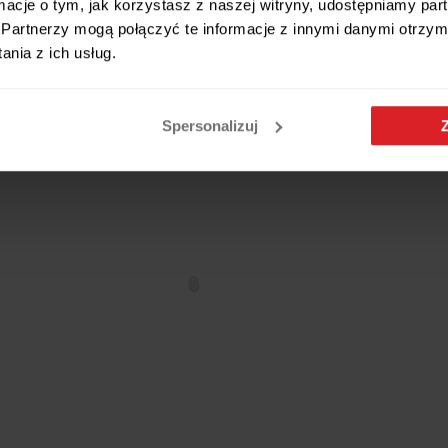
i 3 półkami dąb artisan
ormacje o tym, jak korzystasz z naszej witryny, udostępniamy p
179 zł
Partnerzy mogą połączyć te informacje z innymi danymi otrzym
 w 24h
nia z ich usług.
Wysyłamy w 24h
Spersonalizuj