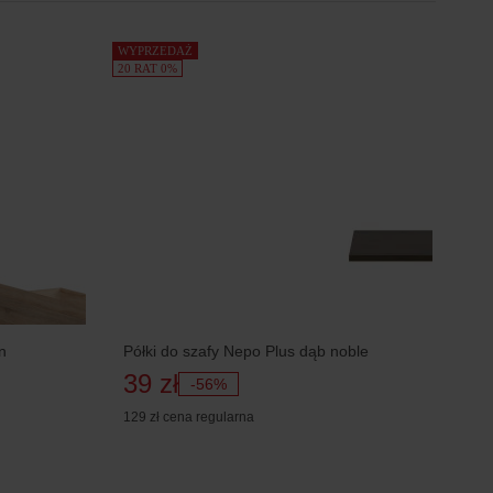
WYPRZEDAŻ
20 RAT 0%
n
Półki do szafy Nepo Plus dąb noble
39 zł
-56%
129 zł
cena regularna