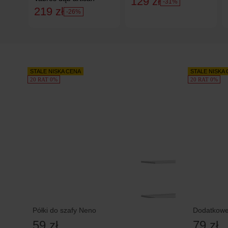
129 zł
-31%
219 zł
-26%
STALE NISKA CENA
STALE NISKA
20 RAT 0%
20 RAT 0%
Półki do szafy Neno
Dodatkowe 
59 zł
79 zł