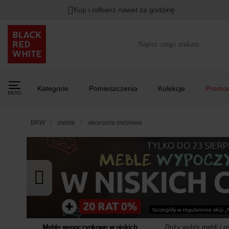
Kup i odbierz nawet za godzinę
Rabat na
HITY DNIA
przy zapisie na Newsletter.
Zost
Kategorie
Pomieszczenia
Kolekcje
Promoc
MENU
BRW
meble
akcesoria meblowe
Meble wypoczynkowe w niskich
Duży wybór mebli i 