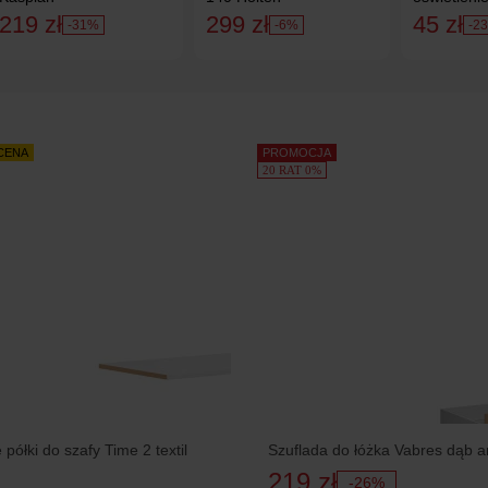
219 zł
299 zł
45 zł
-31%
-6%
-2
 CENA
PROMOCJA
20 RAT 0%
półki do szafy Time 2 textil
Szuflada do łóżka Vabres dąb ar
219 zł
-26%