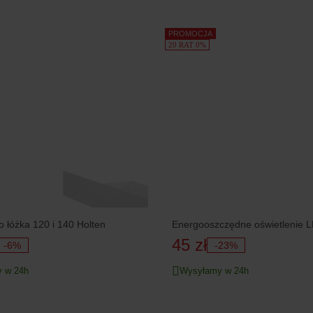
PROMOCJA
20 RAT 0%
o łóżka 120 i 140 Holten
Energooszczędne oświetlenie L
45 zł
-6%
-23%
 w 24h
Wysyłamy w 24h