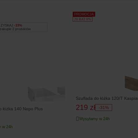
PROMOCJA
20 RAT 0%
ZYSKAJ
-33%
 zakupie 2 produktów
Szuflada do łóżka 120/T Kaspia
219 zł
-31%
o łóżka 140 Nepo Plus
Wysyłamy w 24h
 w 24h