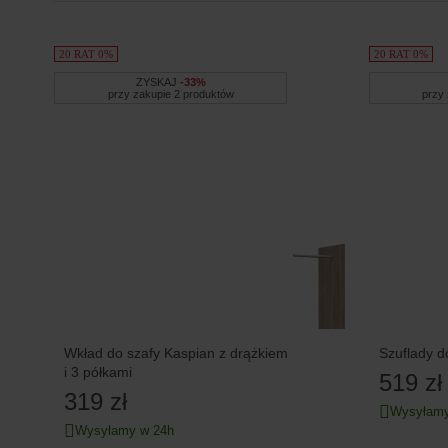
20 RAT 0%
20 RAT 0%
ZYSKAJ
-33%
przy zakupie 2 produktów
przy
Wkład do szafy Kaspian z drążkiem
Szuflady d
i 3 półkami
519 zł
319 zł
Wysyłamy
Wysyłamy w 24h