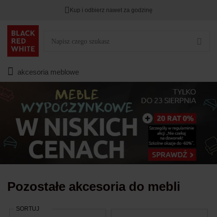
Kup i odbierz nawet za godzinę
TYLKO DZIŚ
DODATKOWE -3%
PRZY ZAKUPIE 2
Zostało
00
00
00
:
:
:
akcesoria meblowe
Pozostałe akcesoria do mebli
SORTUJ