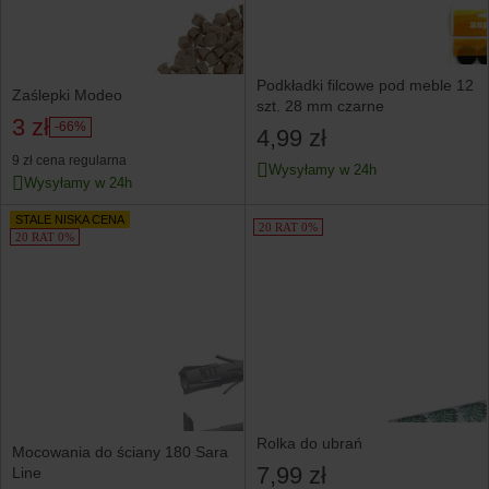
Podkładki filcowe pod meble 12
Zaślepki Modeo
szt. 28 mm czarne
3 zł
-66%
4,99 zł
9 zł
cena regularna
Wysyłamy w 24h
Wysyłamy w 24h
STALE NISKA CENA
20 RAT 0%
20 RAT 0%
Rolka do ubrań
Mocowania do ściany 180 Sara
7,99 zł
Line