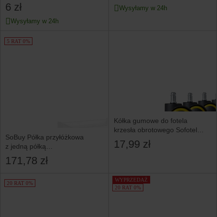
6 zł
Wysyłamy w 24h
Wysyłamy w 24h
5 RAT 0%
Kółka gumowe do fotela
krzesła obrotowego Sofotel
SoBuy Półka przyłóżkowa
5 szt.
17,99 zł
z jedną półką
Biały 36x25x8.5cm
171,78 zł
Nowoczesny NKD01-W
WYPRZEDAŻ
20 RAT 0%
20 RAT 0%