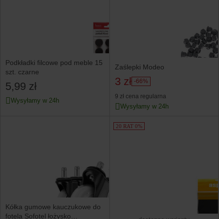
Podkładki filcowe pod meble 15
Zaślepki Modeo
szt. czarne
3 zł
-66%
5,99 zł
9 zł
cena regularna
Wysyłamy w 24h
Wysyłamy w 24h
20 RAT 0%
Kółka gumowe kauczukowe do
fotela Sofotel łożysko