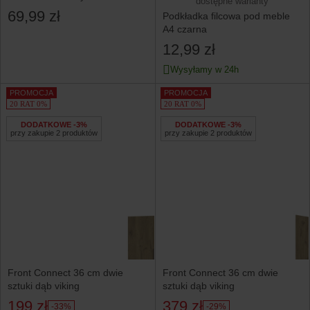
dostępne warianty
przeźroczyste 5 szt. 2908
69,99 zł
Podkładka filcowa pod meble
A4 czarna
12,99 zł
Wysyłamy w 24h
PROMOCJA
PROMOCJA
20 RAT 0%
20 RAT 0%
DODATKOWE -3%
DODATKOWE -3%
przy zakupie 2 produktów
przy zakupie 2 produktów
Front Connect 36 cm dwie
Front Connect 36 cm dwie
sztuki dąb viking
sztuki dąb viking
199 zł
379 zł
-33%
-29%