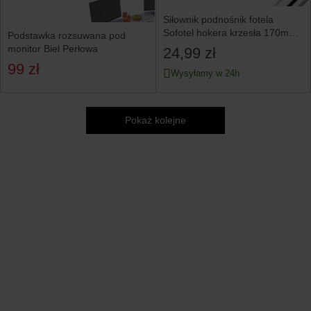
Siłownik podnośnik fotela
Sofotel hokera krzesła 170mm
Podstawka rozsuwana pod
2537
monitor Biel Perłowa
24,99 zł
99 zł
Wysyłamy w 24h
Pokaż kolejne