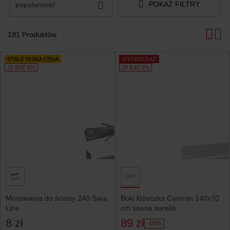
POKAŻ FILTRY
popularność
191 Produktów
Produkty
STALE NISKA CENA
WYPRZEDAŻ
20 RAT 0%
20 RAT 0%
Mocowania do ściany 240 Sara
Boki łóżeczka Camron 140x70
Line
cm sosna aurelio
8 zł
89 zł
-10%