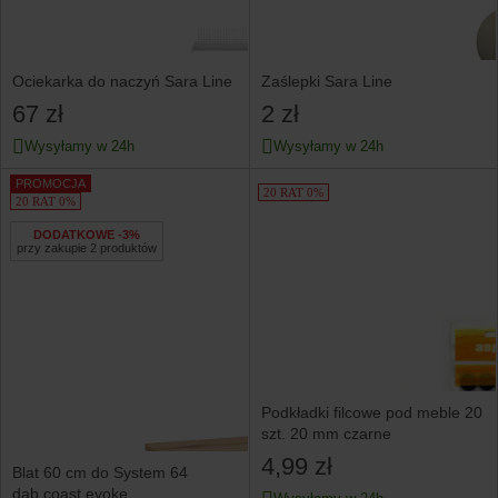
Ociekarka do naczyń Sara Line
Zaślepki Sara Line
67 zł
2 zł
Wysyłamy w 24h
Wysyłamy w 24h
PROMOCJA
20 RAT 0%
20 RAT 0%
DODATKOWE -3%
przy zakupie 2 produktów
Podkładki filcowe pod meble 20
szt. 20 mm czarne
4,99 zł
Blat 60 cm do System 64
dąb coast evoke