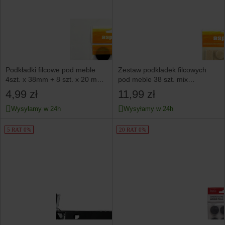
Podkładki filcowe pod meble
Zestaw podkładek filcowych
4szt. x 38mm + 8 szt. x 20 mm
pod meble 38 szt. mix
czarne
wzorów piaskowe
4,99 zł
11,99 zł
Wysyłamy w 24h
Wysyłamy w 24h
5 RAT 0%
20 RAT 0%