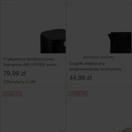
dostępne warianty
Frytkownica beztłuszczowa
Czajnik elektryczny
frytownica AIR FRYER mocna
bezprzewodowy turystyczny
Berdsen
79,99 zł
1500W 1.7l obrotowy czarny
44,99 zł
Wysyłamy w 24h
20 RAT 0%
20 RAT 0%