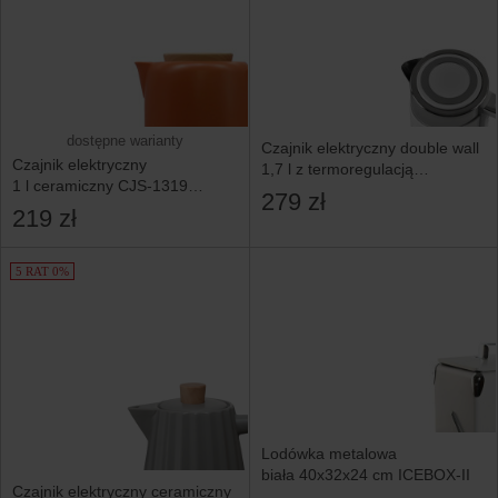
dostępne warianty
Czajnik elektryczny double wall
Czajnik elektryczny
1,7 l z termoregulacją
1 l ceramiczny CJS-1319
biały RK3170
279 zł
OPTIMUM
219 zł
5 RAT 0%
Lodówka metalowa
biała 40x32x24 cm ICEBOX-II
Czajnik elektryczny ceramiczny