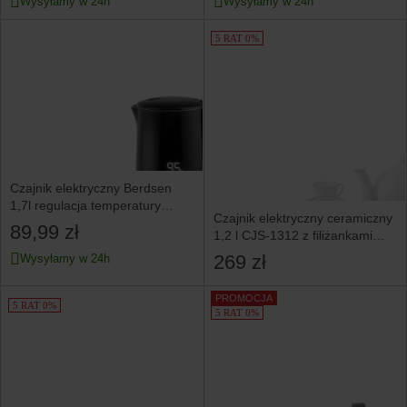
Wysyłamy w 24h
Wysyłamy w 24h
5 RAT 0%
Czajnik elektryczny Berdsen
1,7l regulacja temperatury
Czajnik elektryczny ceramiczny
2200W
89,99 zł
1,2 l CJS-1312 z filiżankami
OPTIMUM
269 zł
Wysyłamy w 24h
PROMOCJA
5 RAT 0%
5 RAT 0%