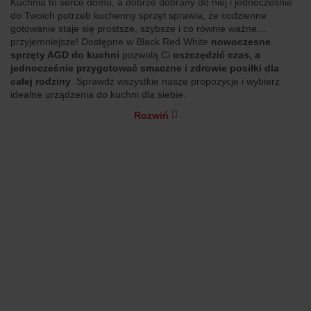
Kuchnia to serce domu, a dobrze dobrany do niej i jednocześnie
do Twoich potrzeb kuchenny sprzęt sprawia, że codzienne
gotowanie staje się prostsze, szybsze i co równie ważne…
przyjemniejsze! Dostępne w Black Red White
nowoczesne
sprzęty AGD do kuchni
pozwolą Ci
oszczędzić czas, a
jednocześnie przygotować smaczne i zdrowie posiłki dla
całej rodziny
. Sprawdź wszystkie nasze propozycje i wybierz
idealne urządzenia do kuchni dla siebie.
Rozwiń