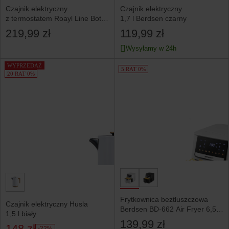
Czajnik elektryczny
Czajnik elektryczny
z termostatem Roayl Line Botti
1,7 l Berdsen czarny
BT-K15T 1,7 l biały
219,99 zł
119,99 zł
Wysyłamy w 24h
WYPRZEDAŻ
5 RAT 0%
20 RAT 0%
Frytkownica beztłuszczowa
Czajnik elektryczny Husla
Berdsen BD-662 Air Fryer 6,5l
1,5 l biały
1700W biały 366201
139,99 zł
148 zł
-22%