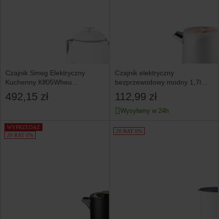
Czajnik Smeg Elektryczny
Czajnik elektryczny
Kuchenny Klf05Wheu
bezprzewodowy modny 1,7l
Biały 1400W 0,8 l Retro Vintage
Berdsen
492,15 zł
112,99 zł
Wysyłamy w 24h
WYPRZEDAŻ
20 RAT 0%
20 RAT 0%