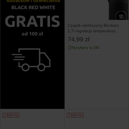
Czajnik elektryczny Berdsen
1,7l regulacja temperatury
2200W
74,99 zł
Wysyłamy w 24h
5 RAT 0%
5 RAT 0%