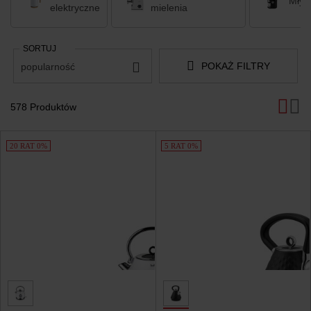
Młyn
elektryczne
mielenia
SORTUJ
POKAŻ FILTRY
popularność
578 Produktów
Produkty
20 RAT 0%
5 RAT 0%