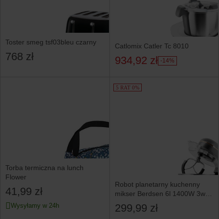
Toster smeg tsf03bleu czarny
Catlomix Catler Tc 8010
768 zł
934,92 zł
-14%
5 RAT 0%
Torba termiczna na lunch
Flower
Robot planetarny kuchenny
41,99 zł
mikser Berdsen 6l 1400W 3w1
srebrno-złoty 375602
299,99 zł
Wysyłamy w 24h