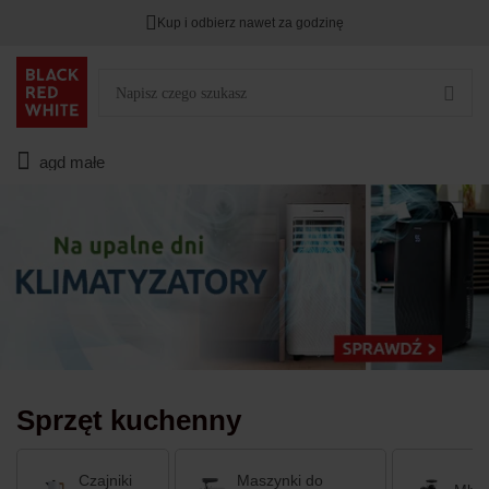
Kup i odbierz nawet za godzinę
Rabat na
HITY DNIA
przy zapisie na Newsletter.
Zostało
00
00
00
:
:
:
agd małe
Sprzęt kuchenny
Czajniki
Maszynki do