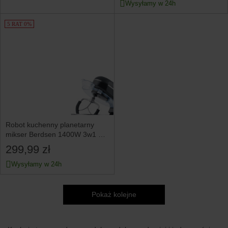
Wysyłamy w 24h
5 RAT 0%
Robot kuchenny planetarny
mikser Berdsen 1400W 3w1 6l
czarno-srebrny 375600
299,99 zł
Wysyłamy w 24h
Pokaż kolejne