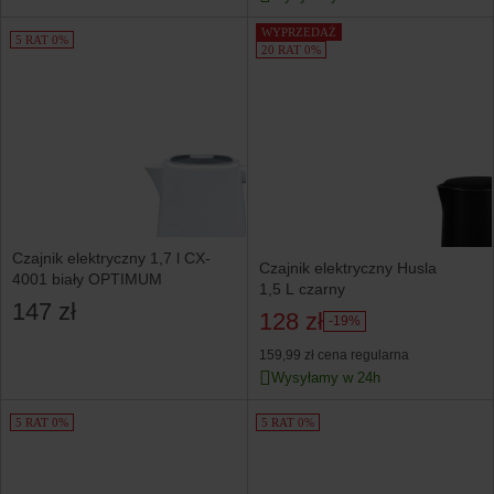
WYPRZEDAŻ
5 RAT 0%
20 RAT 0%
Czajnik elektryczny 1,7 l CX-
Czajnik elektryczny Husla
4001 biały OPTIMUM
1,5 L czarny
147 zł
128 zł
-19%
159,99 zł
cena regularna
Wysyłamy w 24h
5 RAT 0%
5 RAT 0%