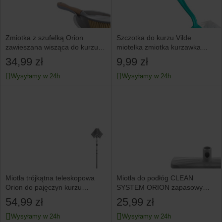
Zmiotka z szufelką Orion
Szczotka do kurzu Vilde
zawieszana wisząca do kurzu
miotełka zmiotka kurzawka
śmieci gumą
antystatyczna do
34,99 zł
9,99 zł
Wysyłamy w 24h
Wysyłamy w 24h
Miotła trójkątna teleskopowa
Miotła do podłóg CLEAN
Orion do pajęczyn kurzu
SYSTEM ORION zapasowy
zakamarków narożna
wkład wymienna końcówka
54,99 zł
25,99 zł
Wysyłamy w 24h
Wysyłamy w 24h