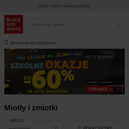
Kup i odbierz nawet za godzinę
Rabat na
HITY DNIA
przy zapisie na Newsletter.
Zostało
00
00
00
:
:
:
akcesoria do sprzątania
Miotły i zmiotki
SORTUJ
POKAŻ FILTRY
popularność