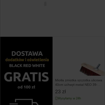
Miotła zmiotka szczotka ulicowa
40cm uchwyt metal NEO 39-
201
23 zł
Wysyłamy w 24h