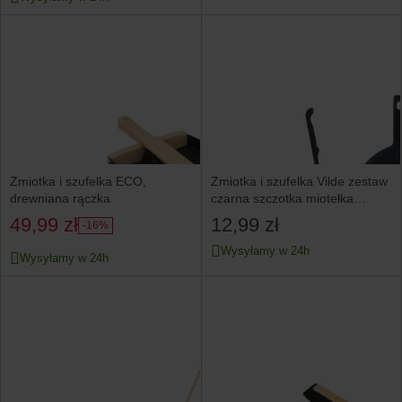
Zmiotka i szufelka ECO,
Zmiotka i szufelka Vilde zestaw
drewniana rączka
czarna szczotka miotełka
łopatka
49,99 zł
12,99 zł
-16%
Wysyłamy w 24h
Wysyłamy w 24h