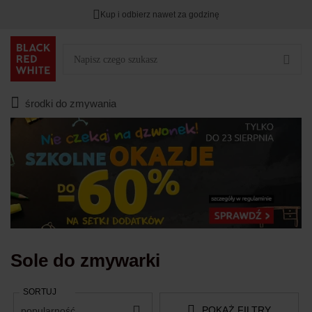
Kup i odbierz nawet za godzinę
TYLKO DZIŚ
DODATKOWE -3%
PRZY ZAKUPIE 2
Zostało
00
00
00
:
:
:
środki do zmywania
Sole do zmywarki
SORTUJ
POKAŻ FILTRY
popularność