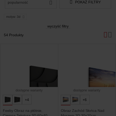
POKAŻ FILTRY
popularność
motyw: 3d
wyczyść filtry
54 Produkty
Produkty
dostępne warianty
dostępne warianty
+4
+6
Feeby Obraz na płótnie,
Obraz Zachód Słońca Nad
Ciemna Tekstura 3D 60x40
Morzem 3D 30x20cm