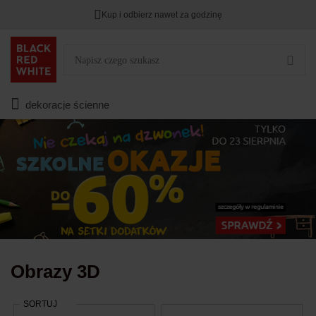
Kup i odbierz nawet za godzinę
Rabat na
HITY DNIA
przy zapisie na Newsletter.
Zostało
00
00
00
:
:
:
dekoracje ścienne
Obrazy 3D
SORTUJ