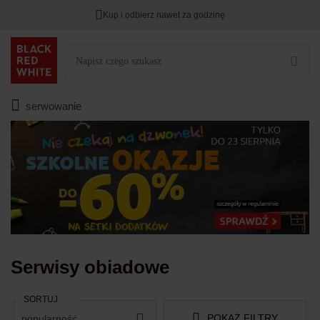
Kup i odbierz nawet za godzinę
Rabat na
HITY DNIA
przy zapisie na Newsletter.
Zostało
00
00
00
:
:
:
serwowanie
Serwisy obiadowe
SORTUJ
POKAŻ FILTRY
popularność