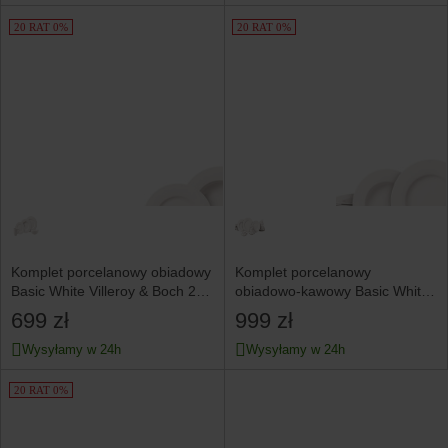
20 RAT 0%
20 RAT 0%
Komplet porcelanowy obiadowy
Komplet porcelanowy
Basic White Villeroy & Boch 20
obiadowo-kawowy Basic White
el.
Villeroy & Boch 30 el.
699 zł
999 zł
Wysyłamy w 24h
Wysyłamy w 24h
20 RAT 0%