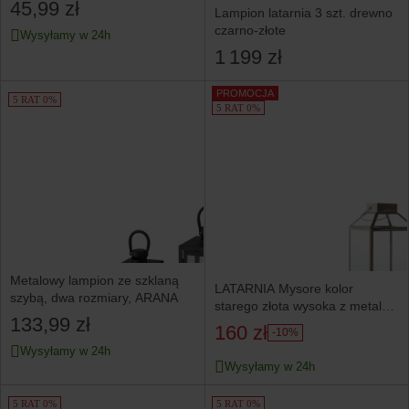
45,99 zł
Lampion latarnia 3 szt. drewno
czarno-złote
Wysyłamy w 24h
1 199 zł
PROMOCJA
5 RAT 0%
5 RAT 0%
Metalowy lampion ze szklaną
LATARNIA Mysore kolor
szybą, dwa rozmiary, ARANA
starego złota wysoka z metalu
133,99 zł
i szkła
160 zł
-10%
Wysyłamy w 24h
Wysyłamy w 24h
5 RAT 0%
5 RAT 0%