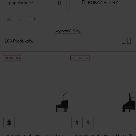
POKAŻ FILTRY
popularność
Materiał: metal
wyczyść filtry
108 Produktów
Produkty
20 RAT 0%
20 RAT 0%
Latarenka metalowa ze szkłem
Latarenka metalowa szklana 28