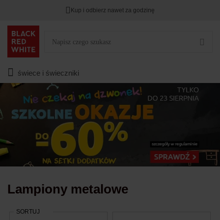
Kup i odbierz nawet za godzinę
TYLKO DZIŚ
DODATKOWE -3%
PRZY ZAKUPIE 2
Zostało
00
00
00
:
:
:
świece i świeczniki
Lampiony metalowe
SORTUJ