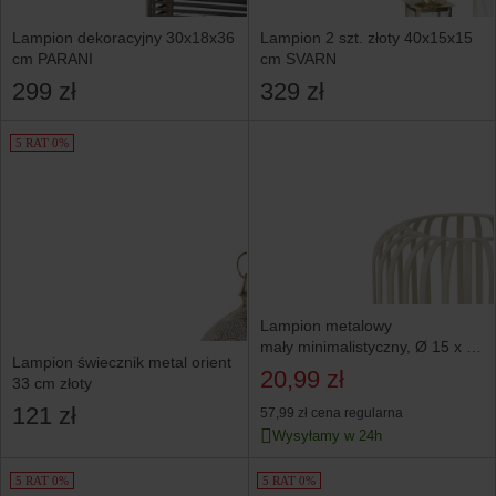
Lampion dekoracyjny 30x18x36
Lampion 2 szt. złoty 40x15x15
cm PARANI
cm SVARN
299 zł
329 zł
5 RAT 0%
Lampion metalowy
mały minimalistyczny, Ø 15 x 13
Lampion świecznik metal orient
cm
20,99 zł
33 cm złoty
121 zł
57,99 zł
cena regularna
Wysyłamy w 24h
5 RAT 0%
5 RAT 0%