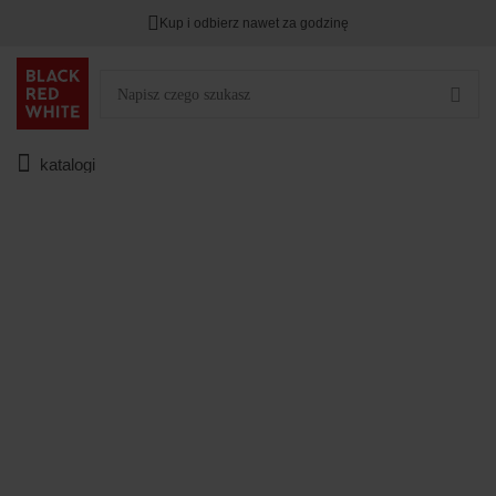
Kup i odbierz nawet za godzinę
Rabat na
HITY DNIA
przy zapisie na Newsletter.
Zostało
00
00
00
:
:
:
katalogi