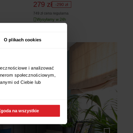
 nadruk
279 zł
-290 zł
749 zł
cena regularna
Wysyłamy w 24h
O plikach cookies
ołecznościowe i analizować
artnerom społecznościowym,
anymi od Ciebie lub
Zgoda na wszystkie