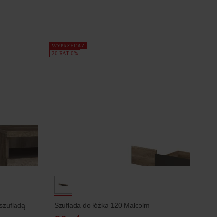
WYPRZEDAŻ
20 RAT 0%
szufladą
Szuflada do łóżka 120 Malcolm