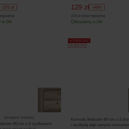
129 zł
-270 zł
-48%
regularna
319 zł
cena regularna
 w 24h
Wysyłamy w 24h
WYPRZEDAŻ
20 RAT 0%
dostępne warianty
Komoda Malcolm 80 cm z 2 drz
lcolm 80 cm z 4 szufladami
i szufladą dąb canyon monumen