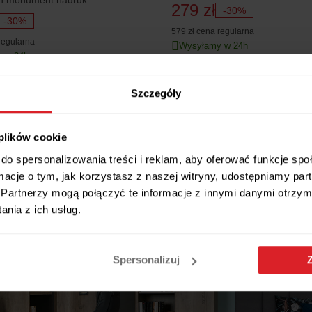
n monument nadruk
wolfram/dąb canyon monument
279 zł
-30%
-30%
579 zł
cena regularna
regularna
Wysyłamy w 24h
 w 24h
Szczegóły
 plików cookie
do spersonalizowania treści i reklam, aby oferować funkcje sp
ormacje o tym, jak korzystasz z naszej witryny, udostępniamy p
Partnerzy mogą połączyć te informacje z innymi danymi otrzym
nia z ich usług.
Spersonalizuj