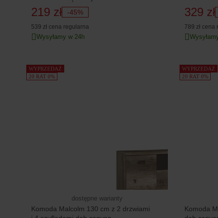
219 zł
329 zł
-45%
539 zł
cena regularna
789 zł
cena 
Wysyłamy w 24h
Wysyłamy
WYPRZEDAŻ
WYPRZEDAŻ
20 RAT 0%
20 RAT 0%
dostępne warianty
Komoda Malcolm 130 cm z 2 drzwiami
Komoda Ma