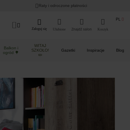
Lato w ogrodzie i na balkonie
>
Raty i odroczone płatności
PL
Zaloguj się
Ulubione
Koszyk
WITAJ
Balkon i
SZKOŁO!
Gazetki
Inspiracje
Blog
ogród 🌳
✏️