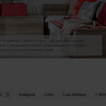
 przypłyneły z dalekich krajów. I tak samo dużo potrafią
czytać z niewyraźnych napisów, przypominających stemple z
wystukać uchwyty w kształcie kołatki...
e
kategoria
Cena
Czas dostawy
Ws