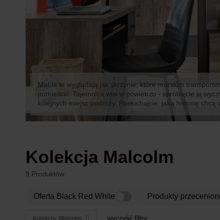
Meble te wyglądają jak skrzynie, które morskim transportem
pomieścić. Tajemnica wisi w powietrzu - spróbujcie ją wy
kolejnych miejsc podróży. Posłuchajcie, jaką historię chcą 
Kolekcja Malcolm
9 Produktów
Oferta Black Red White
Produkty przecenion
wyczyść filtry
Kolekcja: Malcolm