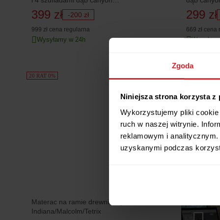
i 4 szufladami dąb canyon
dąb canyo
monument/szary wolfram/dąb canyon
399 zł
299 zł
-200 zł
monument nadruk
999 zł
cena regularna
669 zł
cena 
Wysyłamy w 24h
Wysyłamy
Zgoda
20 RAT 0%
Niniejsza strona korzysta z
Wykorzystujemy pliki cookie 
ruch w naszej witrynie. Inf
reklamowym i analitycznym. 
uzyskanymi podczas korzysta
Materac na ramie drewnianej Carbo do
Indiana/Malcolm/Tetrix