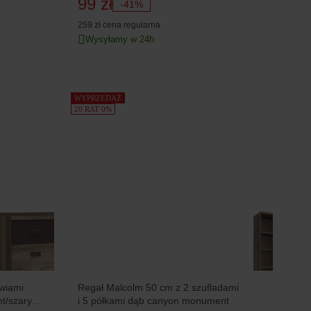
99 zł
-41%
259 zł
cena regularna
Wysyłamy w 24h
WYPRZEDAŻ
20 RAT 0%
wiami
Regał Malcolm 50 cm z 2 szufladami
t/szary
i 5 półkami dąb canyon monument