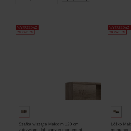
Produkty
WYPRZEDAŻ
WYPRZEDAŻ
20 RAT 0%
20 RAT 0%
Szafka wisząca Malcolm 120 cm
Łóżko Mal
z drzwiami dąb canyon monument
monument