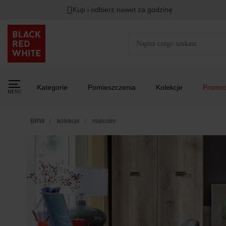
Kup i odbierz nawet za godzinę
Rabat na
HITY DNIA
przy zapisie na Newsletter.
Zost
Kategorie
Pomieszczenia
Kolekcje
Promoc
MENU
BRW
kolekcje
malcolm