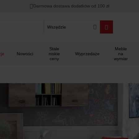
00
00
00
Darmowa dostawa dodatków od 100 zł
ało
:
:
:
Wszędzie
Stale
Meble
je
Nowości
niskie
Wyprzedaże
na
ceny
wymiar