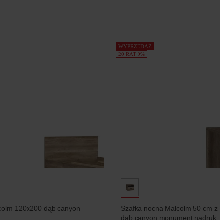
WYPRZEDAŻ
20 RAT 0%
colm 120x200 dąb canyon
Szafka nocna Malcolm 50 cm z 
dąb canyon monument nadruk