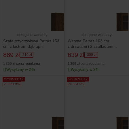
dostępne warianty
dostępne warianty
Szafa trzydrzwiowa Patras 153
Witryna Patras 103 cm
cm z lustrem dąb april
z drzwiami i 2 szufladami
dąb april
889 zł
639 zł
-210 zł
-300 zł
1 859 zł
cena regularna
1 369 zł
cena regularna
Wysyłamy w 24h
Wysyłamy w 24h
WYPRZEDAŻ
WYPRZEDAŻ
20 RAT 0%
20 RAT 0%