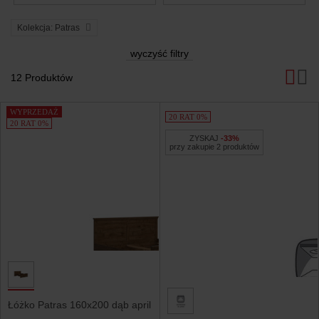
Kolekcja: Patras
wyczyść filtry
12 Produktów
Produkty
WYPRZEDAŻ
20 RAT 0%
20 RAT 0%
ZYSKAJ
-33%
przy zakupie 2 produktów
Łóżko Patras 160x200 dąb april