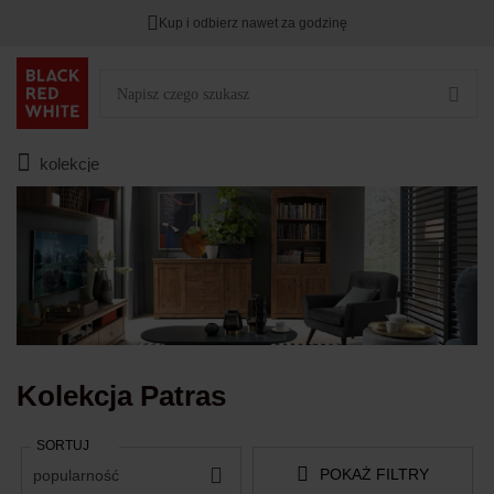
Kup i odbierz nawet za godzinę
TYLKO DZIŚ
DODATKOWE -3%
PRZY ZAKUPIE 2
Zostało
00
00
00
:
:
:
kolekcje
Kolekcja Patras
SORTUJ
POKAŻ FILTRY
popularność