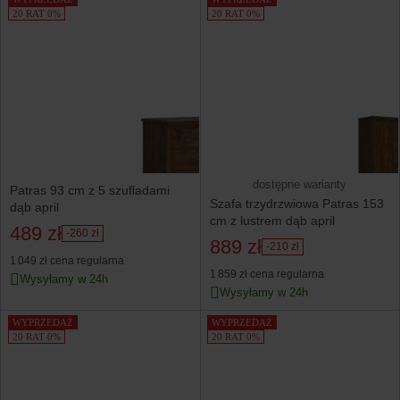
20 RAT 0%
20 RAT 0%
dostępne warianty
Patras 93 cm z 5 szufladami
Szafa trzydrzwiowa Patras 153
dąb april
cm z lustrem dąb april
489 zł
-260 zł
889 zł
-210 zł
1 049 zł
cena regularna
1 859 zł
cena regularna
Wysyłamy w 24h
Wysyłamy w 24h
WYPRZEDAŻ
WYPRZEDAŻ
20 RAT 0%
20 RAT 0%