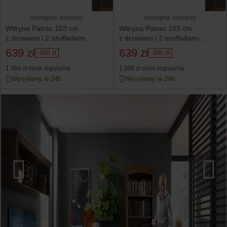
dostępne warianty
dostępne warianty
Witryna Patras 103 cm
Witryna Patras 103 cm
z drzwiami i 2 szufladami
z drzwiami i 2 szufladami
dąb april
dąb april
639 zł
639 zł
-300 zł
-300 zł
1 369 zł
cena regularna
1 369 zł
cena regularna
Wysyłamy w 24h
Wysyłamy w 24h