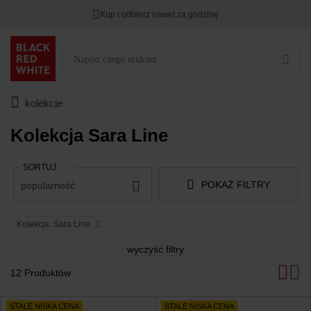
Kup i odbierz nawet za godzinę
Rabat na
HITY DNIA
przy zapisie na Newsletter.
Zostało
00
00
00
:
:
:
kolekcje
Kolekcja Sara Line
SORTUJ
POKAŻ FILTRY
popularność
Kolekcja: Sara Line
wyczyść filtry
12 Produktów
Produkty
STALE NISKA CENA
STALE NISKA CENA