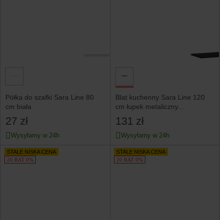
Półka do szafki Sara Line 80
Blat kuchenny Sara Line 120
cm biała
cm łupek metaliczny
czarnozłoty
27 zł
131 zł
Wysyłamy w 24h
Wysyłamy w 24h
STALE NISKA CENA
STALE NISKA CENA
20 RAT 0%
20 RAT 0%