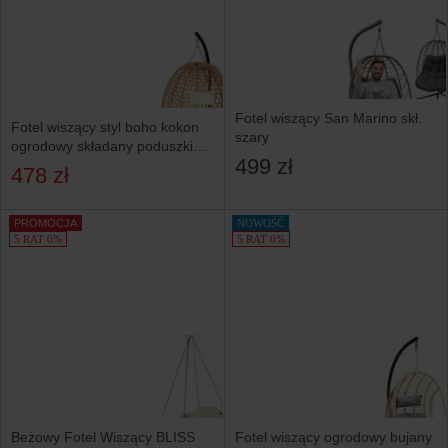
Fotel wiszący San Marino skł.
Fotel wiszący styl boho kokon
szary
ogrodowy składany poduszki
499 zł
FUNFIT GARDEN
478 zł
PROMOCJA
NOWOŚĆ
5 RAT 0%
5 RAT 0%
Beżowy Fotel Wiszący BLISS
Fotel wiszący ogrodowy bujany