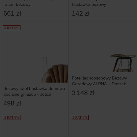
rattan beżowy
huśtawka beżowy
661 zł
142 zł
5 RAT 0%
Fotel jednoosobowy Beżowy
Ogrodowy ALPHA + Daszek
Beżowy fotel huśtawka domowa
Taras Ogród Huśtawka
3 148 zł
bocianie gniazdo - Jotica
498 zł
5 RAT 0%
5 RAT 0%