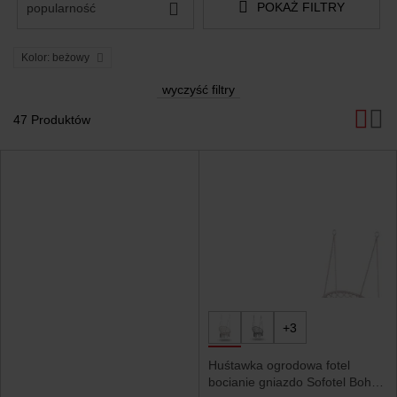
POKAŻ FILTRY
popularność
Kolor: beżowy
wyczyść filtry
47 Produktów
Produkty
Fotel
ogrodowy
+3
podwieszany
499 zł
Alicante z
Huśtawka ogrodowa fotel
poduszką
bocianie gniazdo Sofotel Boho
Sprawdź