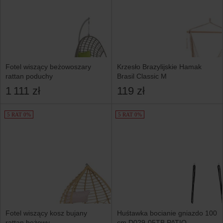
Fotel wiszący beżowoszary
Krzesło Brazylijskie Hamak
rattan poduchy
Brasil Classic M
1 111 zł
119 zł
5 RAT 0%
5 RAT 0%
Fotel wiszący kosz bujany
Huśtawka bocianie gniazdo 100
rattan beżowy
cm D029-05TB PATIO