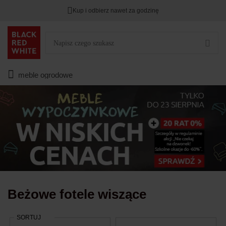
Kup i odbierz nawet za godzinę
Rabat na
HITY DNIA
przy zapisie na Newsletter.
Zostało
00
00
00
:
:
:
meble ogrodowe
Beżowe fotele wiszące
SORTUJ