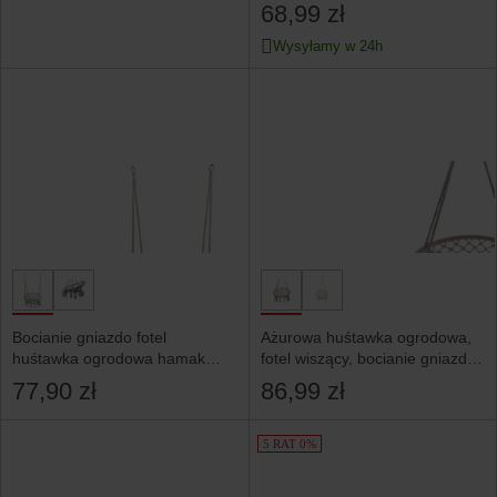
beżowy
68,99 zł
Wysyłamy w 24h
Bocianie gniazdo fotel
Ażurowa huśtawka ogrodowa,
huśtawka ogrodowa hamak
fotel wiszący, bocianie gniazdo
boho 2 BG100E ecru
150kg beżowy
77,90 zł
86,99 zł
5 RAT 0%