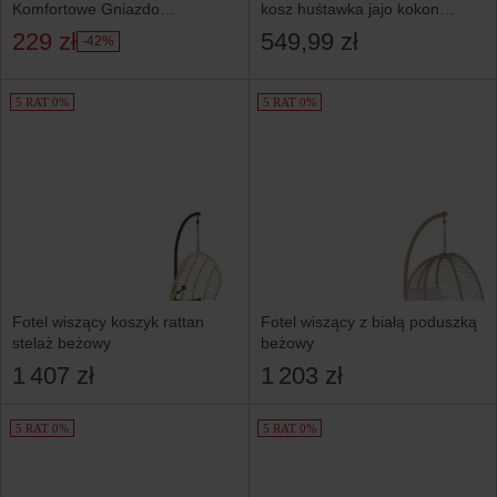
Komfortowe Gniazdo
kosz huśtawka jajo kokon
z Poduszkami styl BOHO
duże poduszki zestaw
229 zł
549,99 zł
-42%
5 RAT 0%
5 RAT 0%
Fotel wiszący koszyk rattan
Fotel wiszący z białą poduszką
stelaż beżowy
beżowy
1 407 zł
1 203 zł
5 RAT 0%
5 RAT 0%