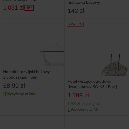
huśtawka beżowy
1 031 zł
-9%
142 zł
5 RAT 0%
Hamak brazylijski beżowy
z poduszkami fotel
Fotel wiszący ogrodowy
68,99 zł
dwuosobowy SC-N3 | Beż |
Poduszki jasno szare
1 199 zł
Wysyłamy w 24h
1 299 zł
cena regularna
Wysyłamy w 24h