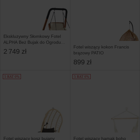
Ekskluzywny Słomkowy Fotel
ALPHA Beż Bujak do Ogrodu
Fotel wiszący kokon Francis
Wiszące Krzesło Bujane
2 749 zł
brązowy PATIO
899 zł
5 RAT 0%
5 RAT 0%
Fotel wiszący kosz bujany
Fotel wiszący hamak boho