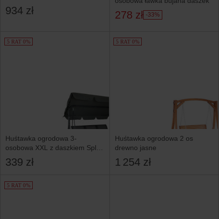
osobowa ławka bujana daszek
934 zł
278 zł
-33%
5 RAT 0%
5 RAT 0%
Huśtawka ogrodowa 3-
Huśtawka ogrodowa 2 os
osobowa XXL z daszkiem Split
drewno jasne
ciemnoszara
339 zł
1 254 zł
5 RAT 0%