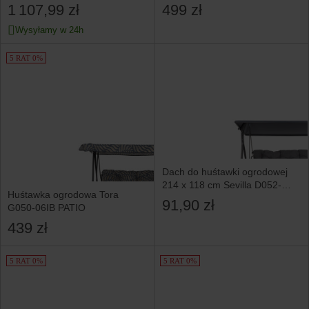
Ravenna
1 107,99 zł
499 zł
Wysyłamy w 24h
5 RAT 0%
Dach do huśtawki ogrodowej
214 x 118 cm Sevilla D052-
Huśtawka ogrodowa Tora
16CW PATIO
91,90 zł
G050-06IB PATIO
439 zł
5 RAT 0%
5 RAT 0%