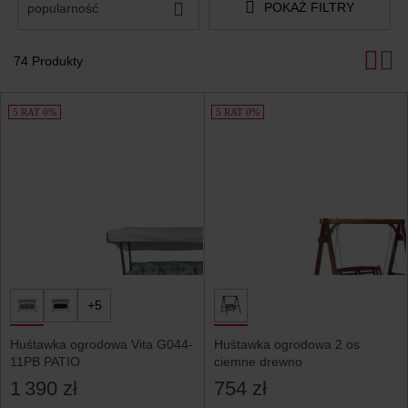
POKAŻ FILTRY
popularność
74 Produkty
Produkty
5 RAT 0%
5 RAT 0%
+5
Huśtawka ogrodowa Vita G044-
Huśtawka ogrodowa 2 os
11PB PATIO
ciemne drewno
1 390 zł
754 zł