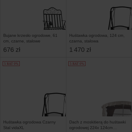
Bujane krzesło ogrodowe, 61
Huśtawka ogrodowa, 124 cm,
cm, czarne, stalowe
czarna, stalowa
676 zł
1 470 zł
5 RAT 0%
5 RAT 0%
Huśtawka ogrodowa Czarny
Dach z moskitierą do huśtawki
Stal vidaXL
ogrodowej 224x 124cm