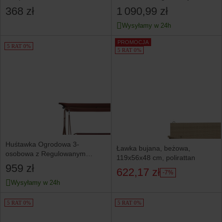
Daszkiem – Udźwig do 240 kg
368 zł
1 090,99 zł
Wysyłamy w 24h
PROMOCJA
5 RAT 0%
5 RAT 0%
Huśtawka Ogrodowa 3-
Ławka bujana, beżowa,
osobowa z Regulowanym
119x56x48 cm, polirattan
Daszkiem – 174 cm 240 kg
959 zł
622,17 zł
Udźwigu
-7%
Wysyłamy w 24h
5 RAT 0%
5 RAT 0%