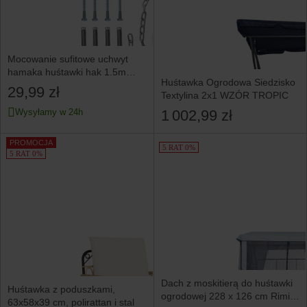
Mocowanie sufitowe uchwyt
hamaka huśtawki hak 1.5m
Huśtawka Ogrodowa Siedzisko
Sofotel
29,99 zł
Textylina 2x1 WZÓR TROPIC
1 002,99 zł
Wysyłamy w 24h
PROMOCJA
5 RAT 0%
5 RAT 0%
Dach z moskitierą do huśtawki
Huśtawka z poduszkami,
ogrodowej 228 x 126 cm Rimini
63x58x39 cm, polirattan i stal