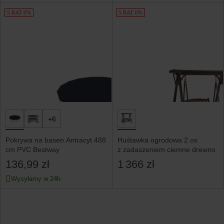
5 RAT 0%
5 RAT 0%
+6
Pokrywa na basen Antracyt 488
Huśtawka ogrodowa 2 os
cm PVC Bestway
z zadaszeniem ciemne drewno
136,99 zł
1 366 zł
Wysyłamy w 24h