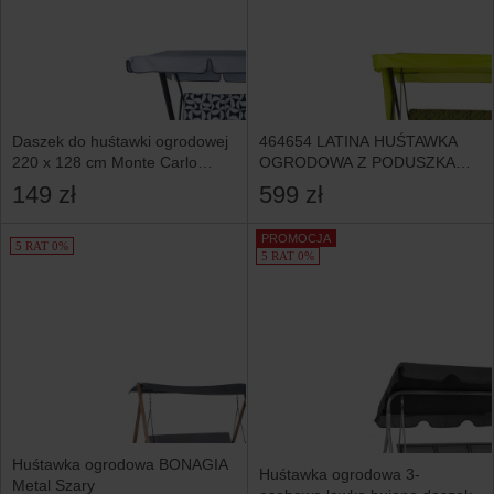
Daszek do huśtawki ogrodowej
464654 LATINA HUŚTAWKA
220 x 128 cm Monte Carlo
OGRODOWA Z PODUSZKAMI
szary D031-06CW PATIO
210KG
149 zł
599 zł
PROMOCJA
5 RAT 0%
5 RAT 0%
Huśtawka ogrodowa BONAGIA
Huśtawka ogrodowa 3-
Metal Szary