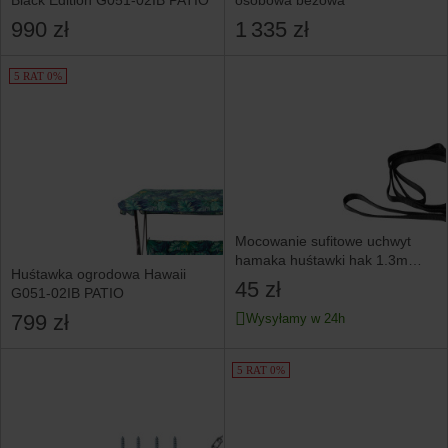
990 zł
1 335 zł
5 RAT 0%
Mocowanie sufitowe uchwyt
hamaka huśtawki hak 1.3m
Huśtawka ogrodowa Hawaii
Neo-Sport
45 zł
G051-02IB PATIO
799 zł
Wysyłamy w 24h
5 RAT 0%