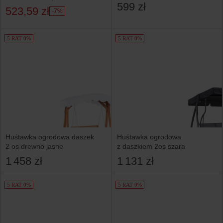
/ Venezia PATIO
599 zł
523,59 zł
-7%
5 RAT 0%
5 RAT 0%
Huśtawka ogrodowa daszek
Huśtawka ogrodowa
2 os drewno jasne
z daszkiem 2os szara
1 458 zł
1 131 zł
5 RAT 0%
5 RAT 0%