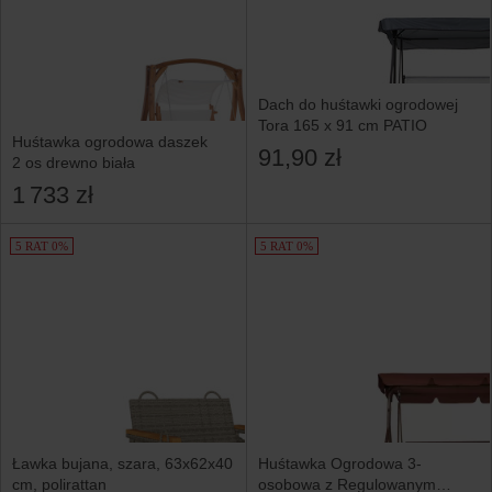
Dach do huśtawki ogrodowej
Tora 165 x 91 cm PATIO
Huśtawka ogrodowa daszek
91,90 zł
2 os drewno biała
1 733 zł
5 RAT 0%
5 RAT 0%
Ławka bujana, szara, 63x62x40
Huśtawka Ogrodowa 3-
cm, polirattan
osobowa z Regulowanym