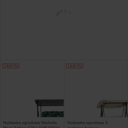
5 RAT 0%
5 RAT 0%
Huśtawka ogrodowa Marbella
Huśtawka ogrodowa 3-
Black Edition G051-02IB PATIO
osobowa beżowa