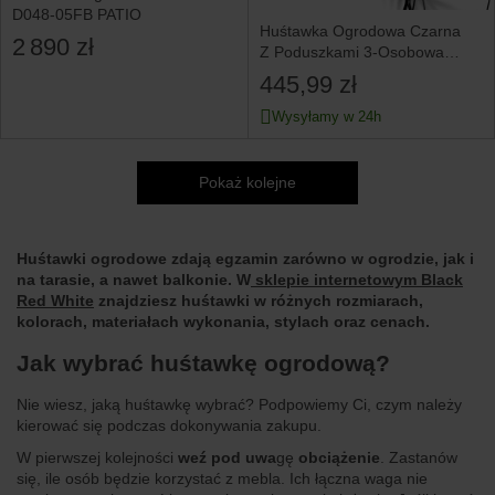
D048-05FB PATIO
Huśtawka Ogrodowa Czarna
2 890 zł
Z Poduszkami 3-Osobowa
Z Daszkiem 170X153X110 Cm
445,99 zł
Wysyłamy w 24h
Pokaż kolejne
Huśtawki ogrodowe zdają egzamin zarówno w ogrodzie, jak i
na tarasie, a nawet balkonie. W
sklepie internetowym Black
Red White
znajdziesz huśtawki w różnych rozmiarach,
kolorach, materiałach wykonania, stylach oraz cenach.
Jak wybrać huśtawkę ogrodową?
Nie wiesz, jaką huśtawkę wybrać? Podpowiemy Ci, czym należy
kierować się podczas dokonywania zakupu.
W pierwszej kolejności
weź pod uwa
gę
obciążenie
. Zastanów
się, ile osób będzie korzystać z mebla. Ich łączna waga nie