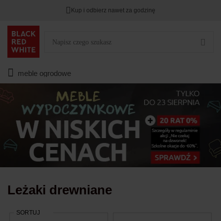
Kup i odbierz nawet za godzinę
Rabat na
HITY DNIA
przy zapisie na Newsletter.
Zostało
00
00
00
:
:
:
meble ogrodowe
Leżaki drewniane
SORTUJ