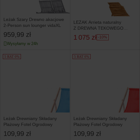
Leżak Szary Drewno akacjowe
LEŻAK Arrieta naturalny
2-Person sun lounger vidaXL
Z DREWNA TEKOWEGO
959,99 zł
składany
1 075 zł
-10%
Wysyłamy w 24h
5 RAT 0%
5 RAT 0%
Leżak Drewniany Składany
Leżak Drewniany Składany
Plażowy Fotel Ogrodowy
Plażowy Fotel Ogrodowy
109,99 zł
109,99 zł