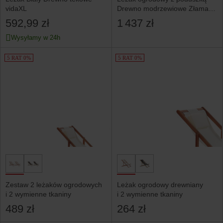
vidaXL
Drewno modrzewiowe Złamana
biel
592,99 zł
1 437 zł
Wysyłamy w 24h
5 RAT 0%
5 RAT 0%
Zestaw 2 leżaków ogrodowych
Leżak ogrodowy drewniany
i 2 wymienne tkaniny
i 2 wymienne tkaniny
489 zł
264 zł