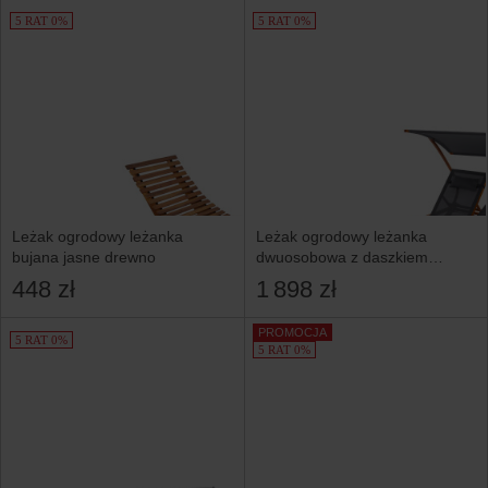
5 RAT 0%
5 RAT 0%
Leżak ogrodowy leżanka
Leżak ogrodowy leżanka
bujana jasne drewno
dwuosobowa z daszkiem
Pionza szara
448 zł
1 898 zł
PROMOCJA
5 RAT 0%
5 RAT 0%