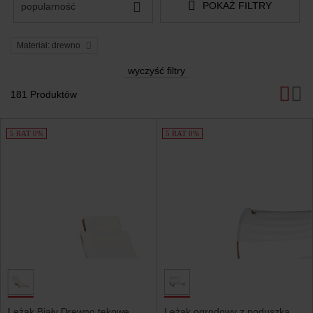
POKAŻ FILTRY
popularność
Materiał: drewno
wyczyść filtry
181 Produktów
Produkty
5 RAT 0%
5 RAT 0%
Leżak Biały Drewno tekowe
Leżak ogrodowy z poduszką