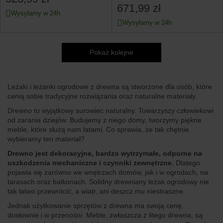
671,99 zł
Wysyłamy w 24h
Wysyłamy w 24h
Pokaż kolejne
Leżaki i leżanki ogrodowe z drewna są stworzone dla osób, które
cenią sobie tradycyjne rozwiązania oraz naturalne materiały.
Drewno to wyjątkowy surowiec naturalny. Towarzyszy człowiekowi
od zarania dziejów. Budujemy z niego domy, tworzymy piękne
meble, które służą nam latami. Co sprawia, że tak chętnie
wybieramy ten materiał?
Drewno jest dekoracyjne, bardzo wytrzymałe, odporne na
uszkodzenia mechaniczne i czynniki zewnętrzne.
Dlatego
pojawia się zarówno we wnętrzach domów, jak i w ogrodach, na
tarasach oraz balkonach. Solidny drewniany leżak ogrodowy nie
tak łatwo przewrócić, a wiatr, ani deszcz mu niestraszne.
Jednak użytkowanie sprzętów z drewna ma swoją cenę,
dosłownie i w przenośni. Meble, zwłaszcza z litego drewna, są