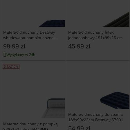
Materac dmuchany Bestway
Materac dmuchany Intex
wbudowana pompka nożna
jednoosobowy 191x99x25 cm
dwuosobowy 203x152x28 cm
99,99 zł
45,99 zł
Wysyłamy w 24h
5 RAT 0%
Materac dmuchany do spania
188x99x22cm Bestway 67001
Materac dmuchany z pompką
54,99 zł
236x152 Intex 64448ND