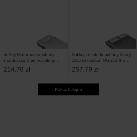
SoBuy Materac dmuchany
SoBuy Leżak dmuchany Szary
z poduszką Ciemnozielony
191x137x22cm OGS32-II-L-
191x76x22 OGS32-II-GR-P01
HG-P01
214,78 zł
257,79 zł
Pokaż kolejne