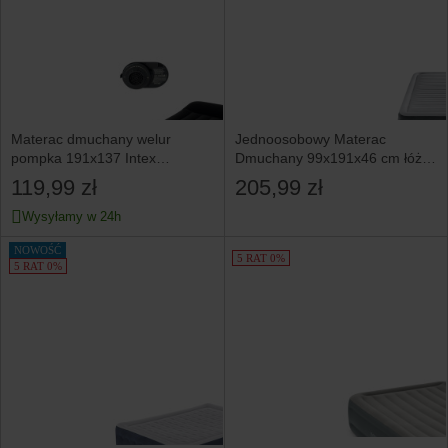
Materac dmuchany welur
Jednoosobowy Materac
pompka 191x137 Intex
Dmuchany 99x191x46 cm łóżko
64148ND
pompka 220V INTEX 64412ND
119,99 zł
205,99 zł
Wysyłamy w 24h
NOWOŚĆ
5 RAT 0%
5 RAT 0%