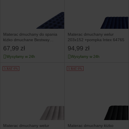
Materac dmuchany do spania
Materac dmuchany welur
łóżko dmuchane Bestway
203x152 +pompka Intex 64765
67003
67,99 zł
94,99 zł
Wysyłamy w 24h
Wysyłamy w 24h
5 RAT 0%
5 RAT 0%
Materac dmuchany welur
Materac dmuchany łóżko