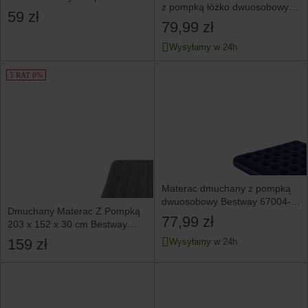
z pompką łóżko dwuosobowy
185x76 cm BESTWAY 67000
59 zł
191x137x25 cm 64762
79,99 zł
Wysyłamy w 24h
5 RAT 0%
Materac dmuchany z pompką
dwuosobowy Bestway 67004-
Dmuchany Materac Z Pompką
62002
77,99 zł
203 x 152 x 30 cm Bestway
67930
159 zł
Wysyłamy w 24h