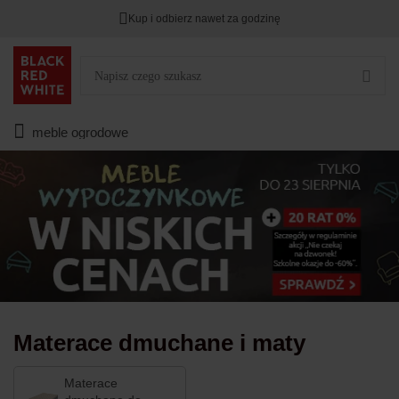
Kup i odbierz nawet za godzinę
Rabat na
HITY DNIA
przy zapisie na Newsletter.
Zostało
00
00
00
:
:
:
meble ogrodowe
Materace dmuchane i maty
Materace