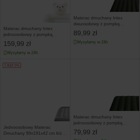
Materac dmuchany Intex
dwuosobowy z pompką
Materac dmuchany Intex
elektryczną 191x137x25 cm
89,99 zł
jednoosobowy z pompką
132x71x10 cm
159,99 zł
Wysyłamy w 24h
Wysyłamy w 24h
5 RAT 0%
Materac dmuchany Intex
jednoosobowy z pompką
Jednoosobowy Materac
elektryczną 191x99x25 cm
79,99 zł
Dmuchany 99x191x42 cm łóżko
pompka 220V INTEX 64132ND