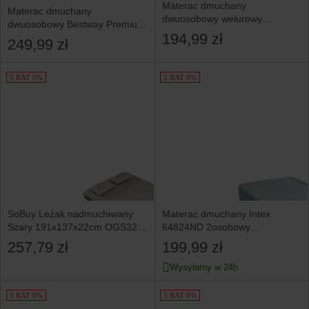
Materac dmuchany
Materac dmuchany
dwuosobowy welurowy
dwuosobowy Bestway Premium
z pompką Intex
194,99 zł
łóżko do spania z pompką 230V
249,99 zł
5 RAT 0%
5 RAT 0%
SoBuy Leżak nadmuchiwany
Materac dmuchany Intex
Szary 191x137x22cm OGS32-
64824ND 2osobowy
II-L-GR-P01
203x152x46 cm łóżko
257,79 zł
199,99 zł
z pompką
Wysyłamy w 24h
5 RAT 0%
5 RAT 0%