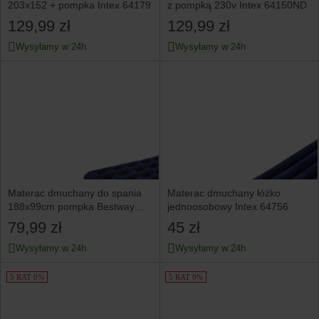
203x152 + pompka Intex 64179
z pompką 230v Intex 64150ND
129,99 zł
129,99 zł
Wysyłamy w 24h
Wysyłamy w 24h
Materac dmuchany do spania
Materac dmuchany łóżko
188x99cm pompka Bestway
jednoosobowy Intex 64756
67224
79,99 zł
45 zł
Wysyłamy w 24h
Wysyłamy w 24h
5 RAT 0%
5 RAT 0%