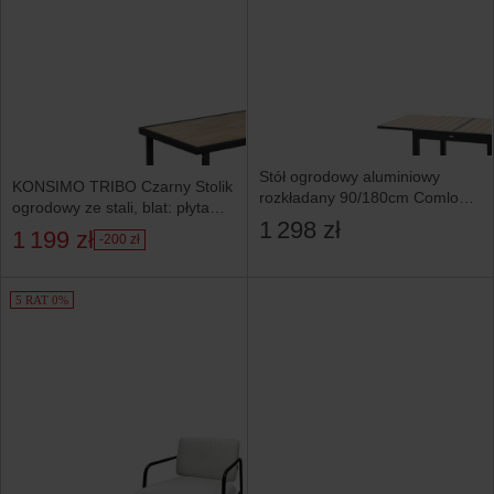
Stół ogrodowy aluminiowy
KONSIMO TRIBO Czarny Stolik
rozkładany 90/180cm Comlo
ogrodowy ze stali, blat: płyta
beżowy
1 298 zł
ceramiczna
1 199 zł
-200 zł
5 RAT 0%