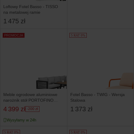
Loftowy Fotel Basso - TISSO
na metalowej ramie
1 475 zł
PROMOCJA
5 RAT 0%
Meble ogrodowe aluminiowe
Fotel Basso - TWIG - Wersja
narożnik stół PORTOFINO
Stalowa
szare
4 399 zł
1 373 zł
-200 zł
Wysyłamy w 24h
5 RAT 0%
5 RAT 0%