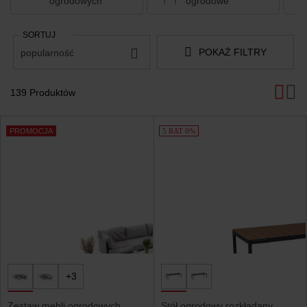
ogrodowych
ogrodowe
SORTUJ
POKAŻ FILTRY
popularność
139 Produktów
Produkty
PROMOCJA
5 RAT 0%
+3
Zestaw mebli ogrodowych
Stół ogrodowy rozkładany