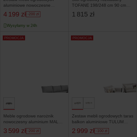
aluminiowe nowoczesne
TOFANE 198/248 cm 90 cm
narożnik BELIZE szaro białe
Brązowy
4 199 zł
1 815 zł
-200 zł
Wysyłamy w 24h
PROMOCJA
PROMOCJA
Meble ogrodowe narożnik
Zestaw mebli ogrodowych taras
nowoczesny aluminium MALE
balkon aluminiowe TULUM
szare
beżowo czarne
3 599 zł
2 999 zł
-200 zł
-100 zł