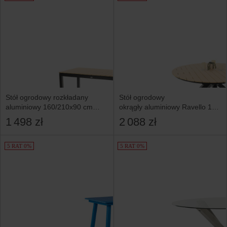
Stół ogrodowy rozkładany
Stół ogrodowy
aluminiowy 160/210x90 cm
okrągły aluminiowy Ravello 150
Drena beżowy
cm beżowy
1 498 zł
2 088 zł
5 RAT 0%
5 RAT 0%