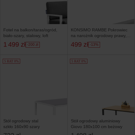
Fotel na balkon/taras/ogród,
KONSIMO RAMBE Pokrowiec
biało-szary, stalowy, loft
na narożnik ogrodowy prawy,
307 x 83 x 232 cm
1 499 zł
499 zł
-200 zł
-13%
5 RAT 0%
5 RAT 0%
Stół ogrodowy stal
Stół ogrodowy aluminiowy
szkło 160x90 szary
Giovo 180x100 cm beżowy