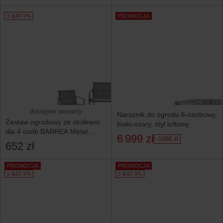
5 RAT 0%
PROMOCJA
dostępne warianty
Narożnik do ogrodu 6-osobowy,
Zestaw ogrodowy ze stolikiem
biało-szary, styl loftowy
dla 4 osób BARREA Metal
6 999 zł
-1000 zł
Szary
652 zł
PROMOCJA
PROMOCJA
5 RAT 0%
5 RAT 0%