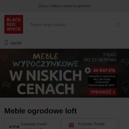
Kup i odbierz nawet za godzinę
TYLKO DZIŚ
DODATKOWE -3%
PRZY ZAKUPIE 2
Zostało
00
00
00
:
:
:
ogród
Meble ogrodowe loft
Zestawy mebli
Krzesła i fotele