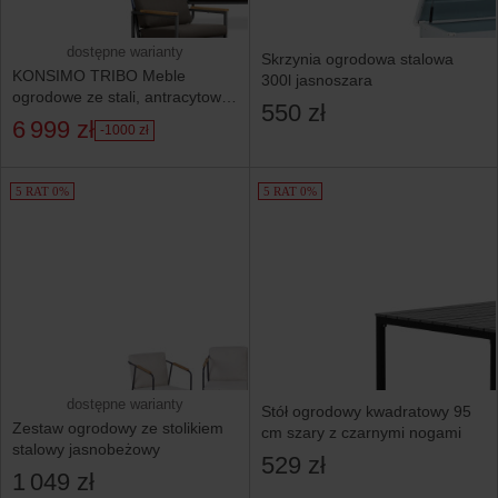
dostępne warianty
Skrzynia ogrodowa stalowa
KONSIMO TRIBO Meble
300l jasnoszara
ogrodowe ze stali, antracytowo-
550 zł
beżowy, styl loftowy
6 999 zł
-1000 zł
5 RAT 0%
5 RAT 0%
dostępne warianty
Stół ogrodowy kwadratowy 95
Zestaw ogrodowy ze stolikiem
cm szary z czarnymi nogami
stalowy jasnobeżowy
529 zł
1 049 zł