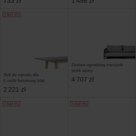
733 zł
1 498 zł
5 RAT 0%
Zestaw ogrodowy narożnik
stolik szary
Stół do ogrodu dla
4 707 zł
6 osób betonowy blat
2 221 zł
5 RAT 0%
5 RAT 0%