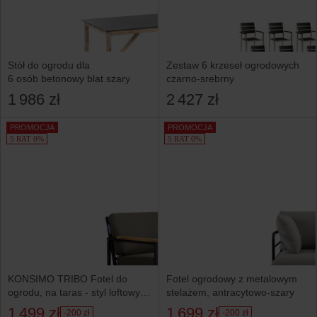
Stół do ogrodu dla
Zestaw 6 krzeseł ogrodowych
6 osób betonowy blat szary
czarno-srebrny
1 986 zł
2 427 zł
PROMOCJA
PROMOCJA
5 RAT 0%
5 RAT 0%
KONSIMO TRIBO Fotel do
Fotel ogrodowy z metalowym
ogrodu, na taras - styl loftowy,
stelażem, antracytowo-szary
czarno-beżowy
1 499 zł
1 699 zł
-200 zł
-200 zł