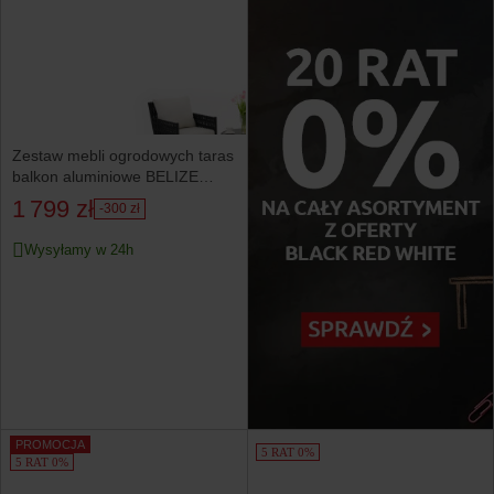
Zestaw mebli ogrodowych taras
balkon aluminiowe BELIZE
czarno beżowe
1 799 zł
-300 zł
Wysyłamy w 24h
PROMOCJA
5 RAT 0%
5 RAT 0%