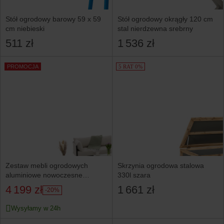
Stół ogrodowy barowy 59 x 59
Stół ogrodowy okrągły 120 cm
cm niebieski
stal nierdzewna srebrny
511 zł
1 536 zł
PROMOCJA
5 RAT 0%
Zestaw mebli ogrodowych
Skrzynia ogrodowa stalowa
aluminiowe nowoczesne
330l szara
narożnik BELIZE beżowo białe
4 199 zł
1 661 zł
-20%
Wysyłamy w 24h