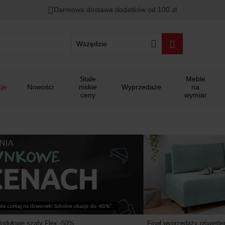
00
00
00
Darmowa dostawa dodatków od 100 zł
ało
:
:
:
Wszędzie
Stale
Meble
je
Nowości
niskie
Wyprzedaże
na
ceny
wymiar
odułowe szafy Flex -50%
Finał wyprzedaży oświetlen