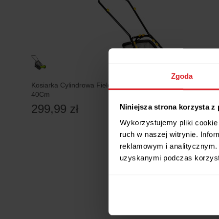
Zgoda
Kosiarka Cylindrowa Fieldmann Fzr 1010
40Cm
299,99 zł
Niniejsza strona korzysta z
Wykorzystujemy pliki cookie 
ruch w naszej witrynie. Inf
reklamowym i analitycznym. 
uzyskanymi podczas korzysta