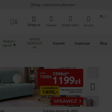
Lato w ogrodzie i na balkonie
>
Raty i odroczone płatności
PL
Zaloguj się
Ulubione
Koszyk
WITAJ
Balkon i
SZKOŁO!
Gazetki
Inspiracje
Blog
ogród 🌳
✏️
ia!
Szkolne okazje do -60%