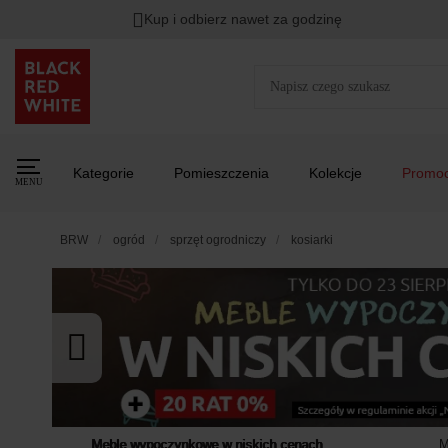
Kup i odbierz nawet za godzinę
Rabat na
HITY DNIA
przy zapisie na Newsletter.
Zost
Kategorie
Pomieszczenia
Kolekcje
Promoc
MENU
BRW
ogród
sprzęt ogrodniczy
kosiarki
Meble wypoczynkowe w niskich cenach
M