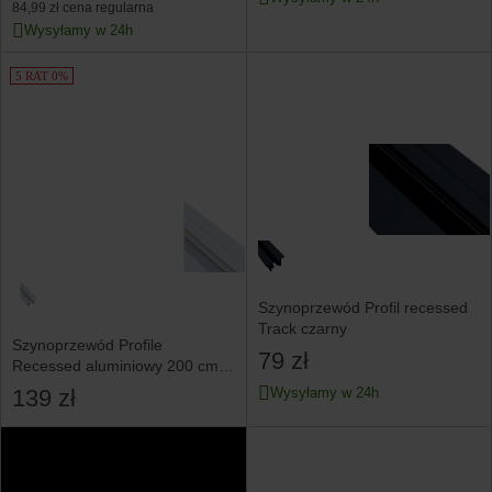
84,99 zł
cena regularna
Wysyłamy w 24h
5 RAT 0%
Szynoprzewód Profil recessed
Track czarny
Szynoprzewód Profile
79 zł
Recessed aluminiowy 200 cm
biały
139 zł
Wysyłamy w 24h