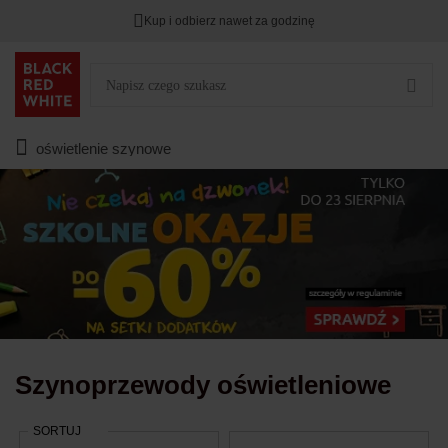
Kup i odbierz nawet za godzinę
Rabat na
HITY DNIA
przy zapisie na Newsletter.
Zostało
00
00
00
:
:
:
oświetlenie szynowe
Szynoprzewody oświetleniowe
SORTUJ