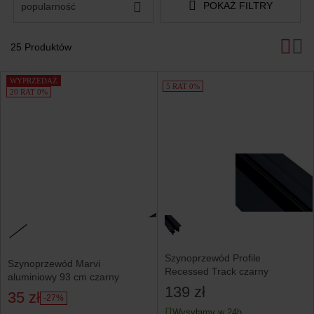
POKAŻ FILTRY
popularność
25 Produktów
Produkty
WYPRZEDAŻ
5 RAT 0%
20 RAT 0%
Szynoprzewód Profile
Szynoprzewód Marvi
Recessed Track czarny
aluminiowy 93 cm czarny
139 zł
35 zł
-27%
Wysyłamy w 24h