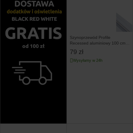
Szynoprzewód Profile
Recessed aluminiowy 100 cm
biały
79 zł
Wysyłamy w 24h