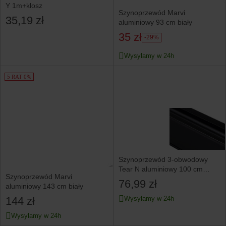
Y 1m+klosz
Szynoprzewód Marvi
35,19 zł
aluminiowy 93 cm biały
35 zł
-29%
Wysyłamy w 24h
5 RAT 0%
Szynoprzewód 3-obwodowy
Tear N aluminiowy 100 cm
Szynoprzewód Marvi
czarny
76,99 zł
aluminiowy 143 cm biały
144 zł
Wysyłamy w 24h
Wysyłamy w 24h