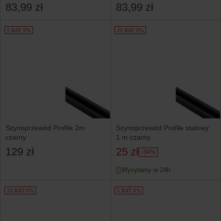
aluminiowy biały
aluminiowy czarny
83,99 zł
83,99 zł
5 RAT 0%
20 RAT 0%
Szynoprzewód Profile 2m
Szynoprzewód Profile stalowy
czarny
1 m czarny
129 zł
25 zł
-34%
Wysyłamy w 24h
20 RAT 0%
5 RAT 0%