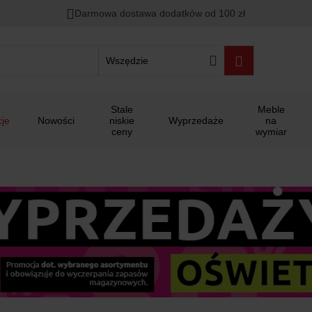
00
00
00
Darmowa dostawa dodatków od 100 zł
ało
:
:
:
Wszędzie
Stale
Meble
je
Nowości
niskie
Wyprzedaże
na
ceny
wymiar