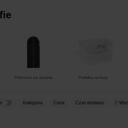
fie
Pokrowce na ubrania
Pudełka na buty
e
kategoria
Cena
Czas dostawy
Ws