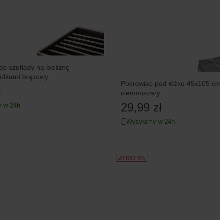
do szuflady na bieliznę
ródkami brązowy
Pokrowiec pod łóżko 45x105 c
ł
ciemnoszary
29,99 zł
 w 24h
Wysyłamy w 24h
20 RAT 0%