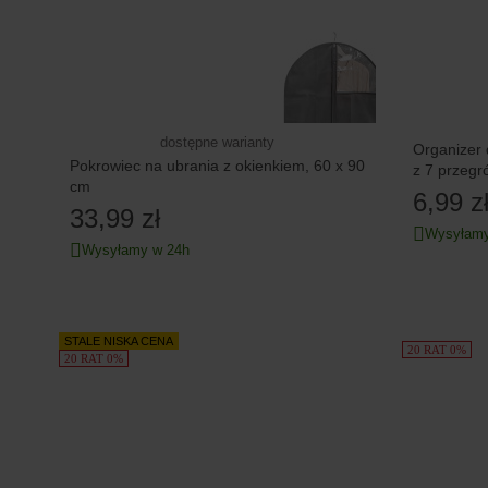
dostępne warianty
Organizer 
Pokrowiec na ubrania z okienkiem, 60 x 90
z 7 przeg
cm
6,99 z
33,99 zł
Wysyłamy
Wysyłamy w 24h
STALE NISKA CENA
20 RAT 0%
20 RAT 0%