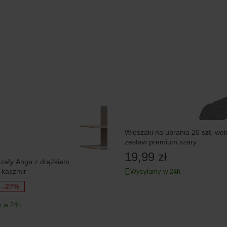
Wieszaki na ubrania 20 szt. we
zestaw premium szary
19,99 zł
z drążkiem
i 3 półkami kaszmir
Wysyłamy w 24h
-27%
 w 24h