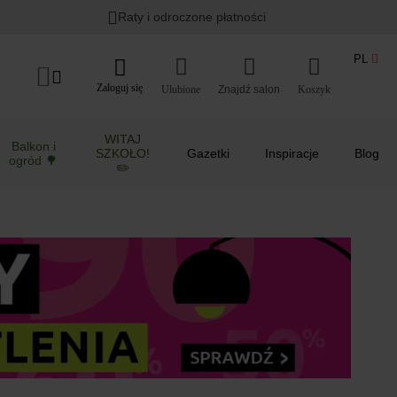
Lato w ogrodzie i na balkonie
>
Raty i odroczone płatności
PL
Zaloguj się
Ulubione
Koszyk
WITAJ
Balkon i
SZKOŁO!
Gazetki
Inspiracje
Blog
ogród 🌳
✏️