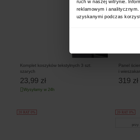
ruch w naszej witrynie. Inf
reklamowym i analitycznym. 
uzyskanymi podczas korzysta
Komplet koszyków tekstylnych 3 szt.
Panel ści
szarych
i wieszaka
23,99 zł
319 zł
Wysyłamy w 24h
20 RAT 0%
20 RAT 0%
przy