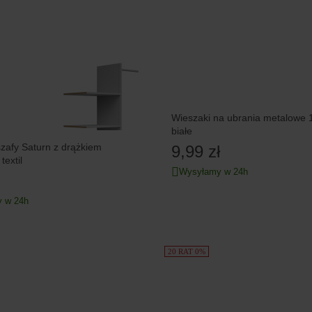
Wieszaki na ubrania metalowe 1
białe
z drążkiem
9,99 zł
i 3 półkami textil
Wysyłamy w 24h
 w 24h
20 RAT 0%