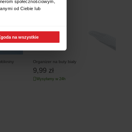
artnerom społecznościowym,
anymi od Ciebie lub
Zgoda na wszystkie
łókniny
Organizer na buty biały
9,99 zł
Wysyłamy w 24h