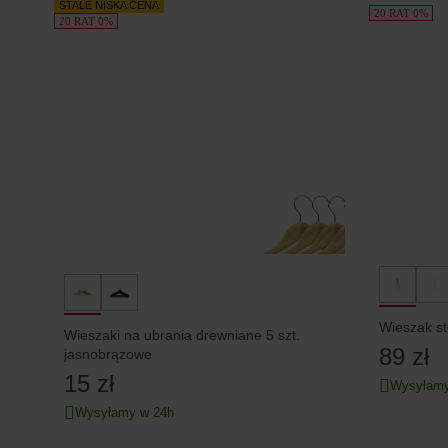
Produkty
STALE NISKA CENA
20 RAT 0%
20 RAT 0%
Wieszaki na ubrania drewniane 5 szt.
89 zł
jasnobrązowe
15 zł
Wysyłamy
Wysyłamy w 24h