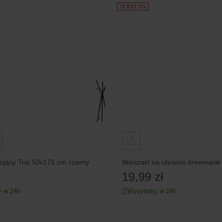
20 RAT 0%
Wieszak stojący Trio 50x171 cm czarny
Wieszaki na ubrania drewniane 3
19,99 zł
 w 24h
Wysyłamy w 24h