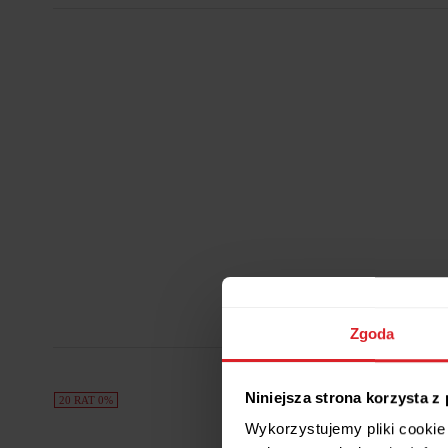
Zgoda
Niniejsza strona korzysta z
20 RAT 0%
5 RAT 0%
Wykorzystujemy pliki cookie 