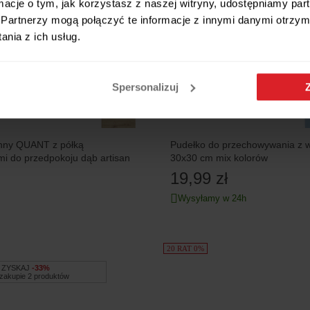
ormacje o tym, jak korzystasz z naszej witryny, udostępniamy p
Partnerzy mogą połączyć te informacje z innymi danymi otrzym
nia z ich usług.
Spersonalizuj
enny QUANT z półką
Pudełko do przechowywania z w
mi do przedpokoju dąb artisan
30x30 cm mix kolorów
19,99 zł
Wysyłamy w 24h
20 RAT 0%
ZYSKAJ
-33%
 zakupie 2 produktów