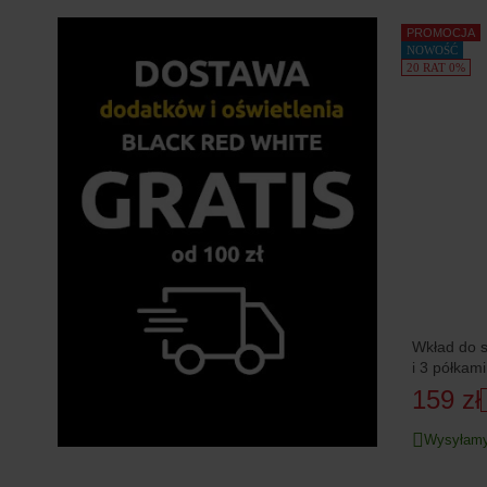
PROMOCJA
NOWOŚĆ
20 RAT 0%
Wkład do szafy Anga 
159 zł
Wysyłamy