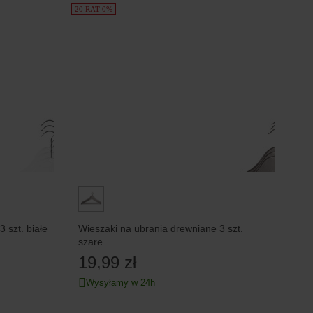
20 RAT 0%
 szt. białe
Wieszaki na ubrania drewniane 3 szt.
szare
19,99 zł
Wysyłamy w 24h