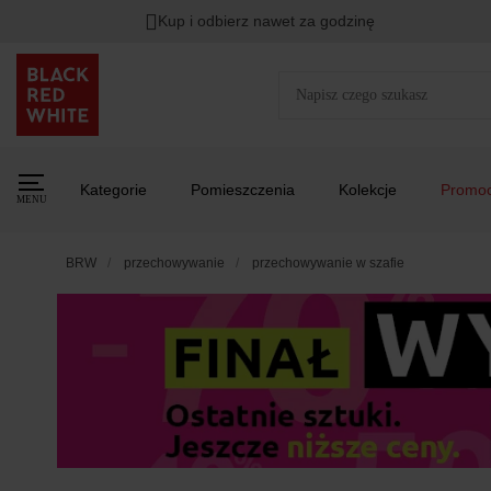
Kup i odbierz nawet za godzinę
Rabat na
HITY DNIA
przy zapisie na Newsletter.
Zost
Kategorie
Pomieszczenia
Kolekcje
Promoc
MENU
BRW
przechowywanie
przechowywanie w szafie