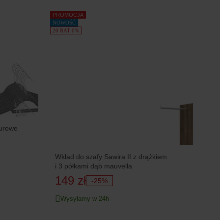
PROMOCJA
NOWOŚĆ
20 RAT 0%
lurowe
Wkład do szafy Sawira II z drążkiem
i 3 półkami dąb mauvella
149 zł
-25%
Wysyłamy w 24h