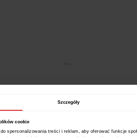
Szczegóły
 plików cookie
20 RAT 0%
do spersonalizowania treści i reklam, aby oferować funkcje sp