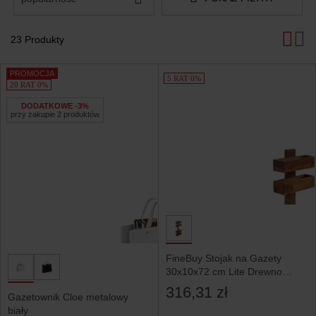
23 Produkty
Produkty
PROMOCJA
5 RAT 0%
20 RAT 0%
DODATKOWE -3%
przy zakupie 2 produktów
FineBuy Stojak na Gazety
30x10x72 cm Lite Drewno
Sheesham Brązowy
316,31 zł
Gazetownik Cloe metalowy
biały