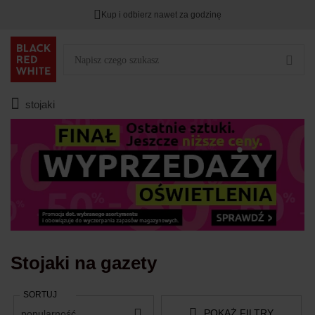
Kup i odbierz nawet za godzinę
TYLKO DZIŚ
DODATKOWE -3%
PRZY ZAKUPIE 2
Zostało
00
00
00
:
:
:
stojaki
Stojaki na gazety
SORTUJ
POKAŻ FILTRY
popularność