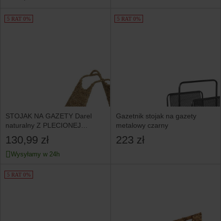
5 RAT 0%
5 RAT 0%
STOJAK NA GAZETY Darel
Gazetnik stojak na gazety
naturalny Z PLECIONEJ
metalowy czarny
TRZCINY uchwyt
130,99 zł
223 zł
Wysyłamy w 24h
5 RAT 0%