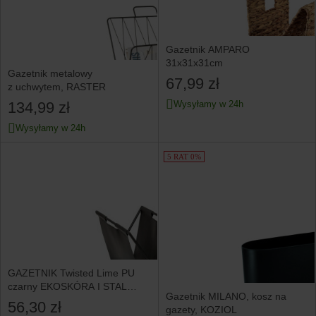
Gazetnik AMPARO
31x31x31cm
Gazetnik metalowy
67,99 zł
z uchwytem, RASTER
134,99 zł
Wysyłamy w 24h
Wysyłamy w 24h
5 RAT 0%
GAZETNIK Twisted Lime PU
czarny EKOSKÓRA I STAL
Gazetnik MILANO, kosz na
37x22x35 cm
56,30 zł
gazety, KOZIOL