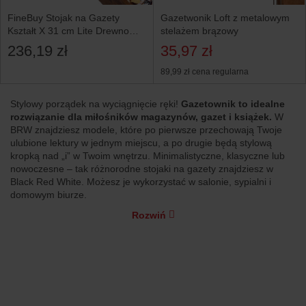
FineBuy Stojak na Gazety
Gazetwonik Loft z metalowym
Kształt X 31 cm Lite Drewno
stelażem brązowy
Sheesham Brązowy
236,19 zł
35,97 zł
89,99 zł
cena regularna
Stylowy porządek na wyciągnięcie ręki!
Gazetownik to idealne
rozwiązanie dla miłośników magazynów, gazet i książek.
W
BRW znajdziesz modele, które po pierwsze przechowają Twoje
ulubione lektury w jednym miejscu, a po drugie będą stylową
kropką nad „i” w Twoim wnętrzu. Minimalistyczne, klasyczne lub
nowoczesne – tak różnorodne stojaki na gazety znajdziesz w
Black Red White. Możesz je wykorzystać w salonie, sypialni i
domowym biurze.
Rozwiń