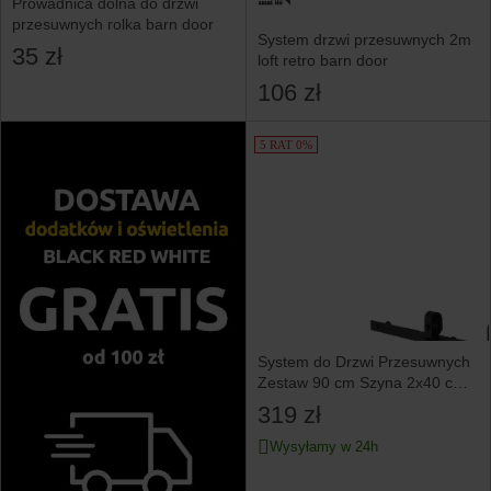
Prowadnica dolna do drzwi
przesuwnych rolka barn door
System drzwi przesuwnych 2m
35 zł
loft retro barn door
106 zł
5 RAT 0%
System do Drzwi Przesuwnych
Zestaw 90 cm Szyna 2x40 cm
150 kg
319 zł
Wysyłamy w 24h