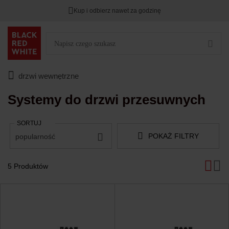
Kup i odbierz nawet za godzinę
Rabat na
HITY DNIA
przy zapisie na Newsletter.
Zostało
00
00
00
:
:
:
drzwi wewnętrzne
Systemy do drzwi przesuwnych
SORTUJ
POKAŻ FILTRY
popularność
5 Produktów
Produkty