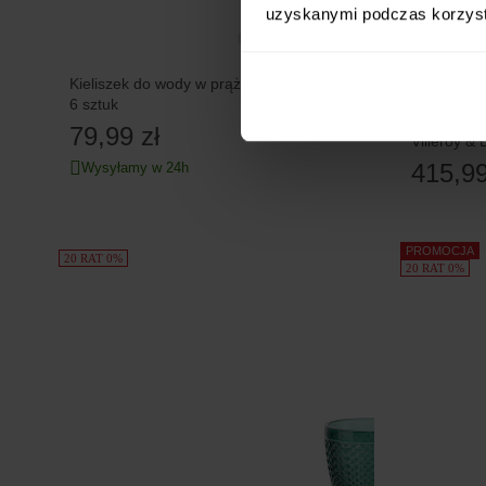
uzyskanymi podczas korzysta
Kieliszek do wody w prążki, 370 ml,
6 sztuk
Kieliszek 
79,99 zł
Villeroy &
415,99
Wysyłamy w 24h
PROMOCJA
20 RAT 0%
20 RAT 0%