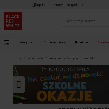
Kup i odbierz nawet za godzinę
Rabat na
HITY DNIA
przy zapisie na Newsletter.
Zost
Kategorie
Pomieszczenia
Kolekcje
Promoc
MENU
BRW
serwowanie
serwowanie napojów
kieliszki
Szkolne okazje do -60% na setki d