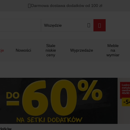
00
00
00
Darmowa dostawa dodatków od 100 zł
ało
:
:
:
Wszędzie
Stale
Meble
je
Nowości
niskie
Wyprzedaże
na
ceny
wymiar
odatków