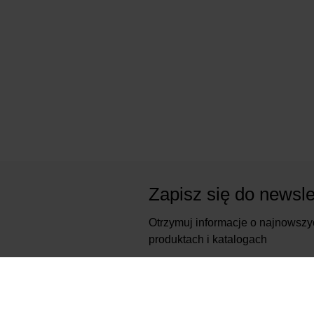
Zapisz się do newsle
Otrzymuj informacje o najnowszy
produktach i katalogach