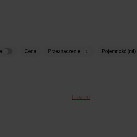
e
Cena
przeznaczenie
pojemność (ml)
1
5 RAT 0%