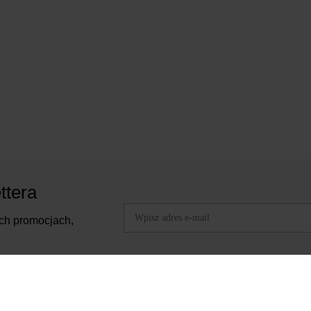
ttera
ch promocjach,