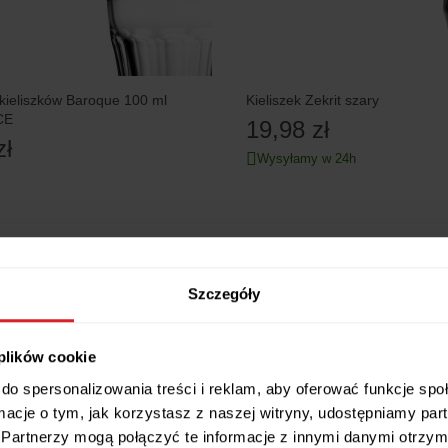
kieliszków Baroque 100 ml
Kieliszek Zekrit szary
CE
19,98 zł
zł
Wysyłamy w 24h
Szczegóły
 plików cookie
do spersonalizowania treści i reklam, aby oferować funkcje sp
ormacje o tym, jak korzystasz z naszej witryny, udostępniamy p
Partnerzy mogą połączyć te informacje z innymi danymi otrzym