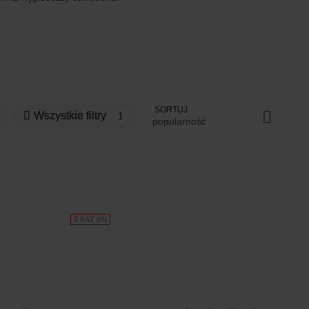
SORTUJ
Wszystkie filtry
1
popularność
5 RAT 0%