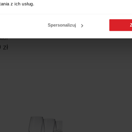
nia z ich usług.
Kieliszek do wody Boston Viller
Spersonalizuj
96,99 zł
do wody Grand Royal Gold
 Boch
 zł