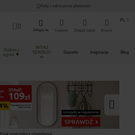
Lato w ogrodzie i na balkonie
>
Raty i odroczone płatności
PL
Zaloguj się
Ulubione
Koszyk
WITAJ
Balkon i
SZKOŁO!
Gazetki
Inspiracje
Blog
ogród 🌳
✏️
Finał wyprzedaży oświetlenia!