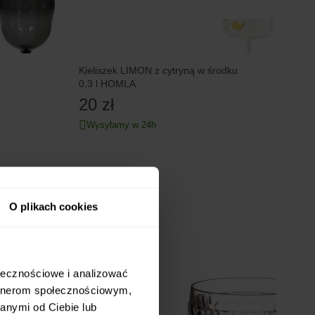
Kieliszek LIMON z cytryną w środku
0,3 l HOMLA
20 zł
Wysyłamy w 24h
O plikach cookies
ołecznościowe i analizować
artnerom społecznościowym,
anymi od Ciebie lub