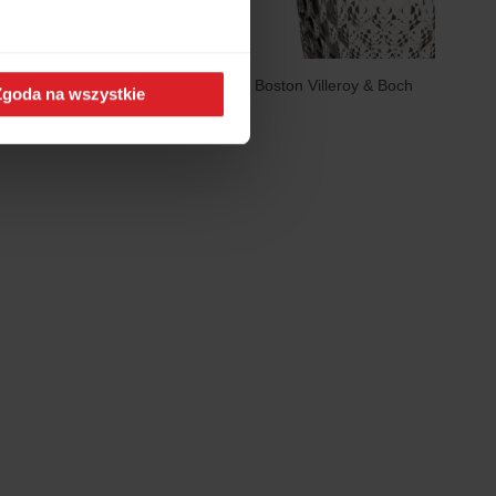
oy & Boch
Szklanka do wody Boston Villeroy & Boch
Zgoda na wszystkie
96,99 zł