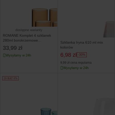
dostępne warianty
ROMANE Komplet 4 szklanek
280ml borokrzemowe
Szklanka Iryna 610 ml mix
7x7xh9cm
33,99 zł
kolorów
6,98 zł
-30%
Wysyłamy w 24h
9,99 zł
cena regularna
Wysyłamy w 24h
20 RAT 0%