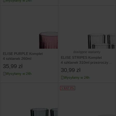
Wysyłamy w 24h
dostępne warianty
ELISE PURPLE Komplet
ELISE STRIPES Komplet
4 szklanek 260ml
4 szklanek 310ml przezroczyste
35,99 zł
8x8xh9cm
30,99 zł
Wysyłamy w 24h
Wysyłamy w 24h
5 RAT 0%