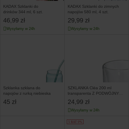
KADAX Szklanki do
KADAX Szklanki do zimnych
drinków 344 ml, 6 szt.
napojów 580 ml, 4 szt.
46,99 zł
29,99 zł
Wysyłamy w 24h
Wysyłamy w 24h
Szklanka szklana do
SZKLANKA Cléa 200 ml
napojów z rurką niebieska
transparenta Z PODWÓJNYMI
ŚCIANKAMI
45 zł
24,99 zł
Wysyłamy w 24h
5 RAT 0%