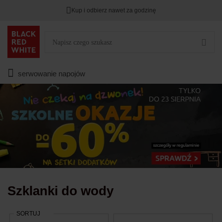
Kup i odbierz nawet za godzinę
Rabat na
HITY DNIA
przy zapisie na Newsletter.
Zostało
00
00
00
:
:
:
serwowanie napojów
Szklanki do wody
SORTUJ