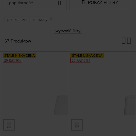
POKAŻ FILTRY
popularność
przeznaczenie: do wody
wyczyść filtry
67 Produktów
Produkty
STALE NISKA CENA
STALE NISKA CENA
20 RAT 0%
20 RAT 0%