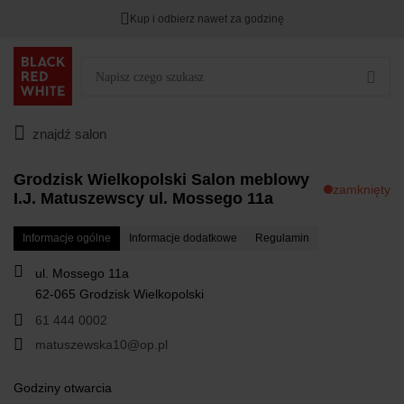
Kup i odbierz nawet za godzinę
Rabat na
HITY DNIA
przy zapisie na Newsletter.
Zostało
00
00
00
:
:
:
znajdź salon
Grodzisk Wielkopolski Salon meblowy
zamknięty
I.J. Matuszewscy ul. Mossego 11a
Informacje ogólne
Informacje dodatkowe
Regulamin
ul. Mossego 11a
62-065 Grodzisk Wielkopolski
61 444 0002
matuszewska10@op.pl
Godziny otwarcia