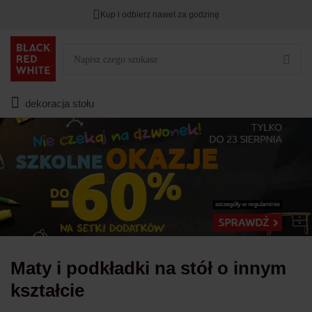
Kup i odbierz nawet za godzinę
Rabat na
HITY DNIA
przy zapisie na Newsletter.
Zostało
00
00
00
:
:
:
dekoracja stołu
Maty i podkładki na stół o innym
kształcie