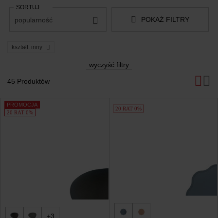
SORTUJ
POKAŻ FILTRY
popularność
kształt: inny
wyczyść filtry
45 Produktów
Produkty
PROMOCJA
20 RAT 0%
20 RAT 0%
+3