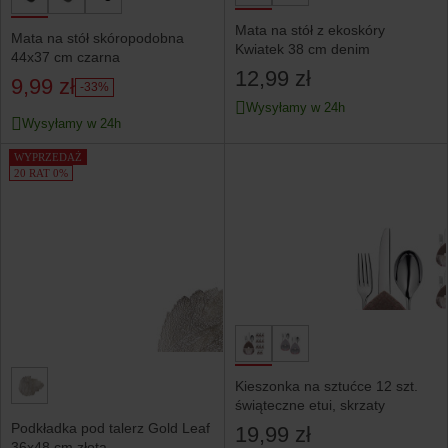
Mata na stół z ekoskóry
Mata na stół skóropodobna
Kwiatek 38 cm denim
44x37 cm czarna
12,99 zł
9,99 zł
-33%
Wysyłamy w 24h
Wysyłamy w 24h
WYPRZEDAŻ
20 RAT 0%
Kieszonka na sztućce 12 szt.
świąteczne etui, skrzaty
Podkładka pod talerz Gold Leaf
19,99 zł
36x48 cm złota