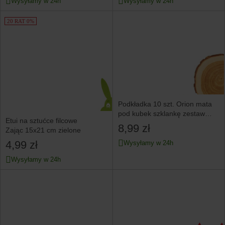
Wysyłamy w 24h
Wysyłamy w 24h
20 RAT 0%
Podkładka 10 szt. Orion mata
pod kubek szklankę zestaw
Etui na sztućce filcowe
kuchenny
8,99 zł
Zając 15x21 cm zielone
4,99 zł
Wysyłamy w 24h
Wysyłamy w 24h