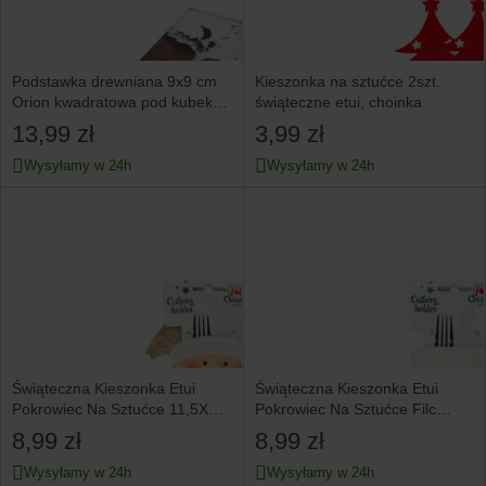
Podstawka drewniana 9x9 cm
Kieszonka na sztućce 2szt.
Orion kwadratowa pod kubek
świąteczne etui, choinka
szklankę filiżankę
13,99 zł
3,99 zł
Wysyłamy w 24h
Wysyłamy w 24h
Świąteczna Kieszonka Etui
Świąteczna Kieszonka Etui
Pokrowiec Na Sztućce 11,5X15
Pokrowiec Na Sztućce Filc
Cm
11X15 Cm
8,99 zł
8,99 zł
Wysyłamy w 24h
Wysyłamy w 24h