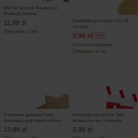
Etui Na Sztućce Świąteczne
Podkładk Zestaw
Boże Narodzenie
Podkładka pod talerz Liść 33
11,99 zł
cm złota
Wysyłamy w 24h
9,98 zł
-41%
16,99 zł
cena regularna
Wysyłamy w 24h
Podstawka gwiazda Orion
Kieszonka na sztućce 3szt.
drewniana pod kubek szklankę
świąteczne etui, skarpeta
filiżankę na stół
13,99 zł
3,99 zł