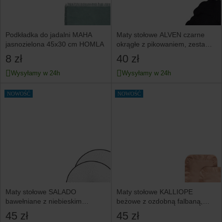
Podkładka do jadalni MAHA
Maty stołowe ALVEN czarne
jasnozielona 45x30 cm HOMLA
okrągłe z pikowaniem, zestaw
2 szt. 38cm HOMLA
8 zł
40 zł
Wysyłamy w 24h
Wysyłamy w 24h
NOWOŚĆ
NOWOŚĆ
Maty stołowe SALADO
Maty stołowe KALLIOPE
bawełniane z niebieskim
beżowe z ozdobną falbaną,
wzorem 38cm HOMLA
zestaw 2 szt. 35x48cm HOMLA
45 zł
45 zł