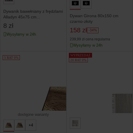
Dywanik bawełniany z frędzlami
Dywan Girona 80x150 cm
Alladyn 45x75 cm
czarno-złoty
wielokolorowy
8 zł
158 zł
-34%
Wysyłamy w 24h
239,99 zł
cena regularna
Wysyłamy w 24h
WYPRZEDAŻ
5 RAT 0%
20 RAT 0%
dostępne warianty
+4