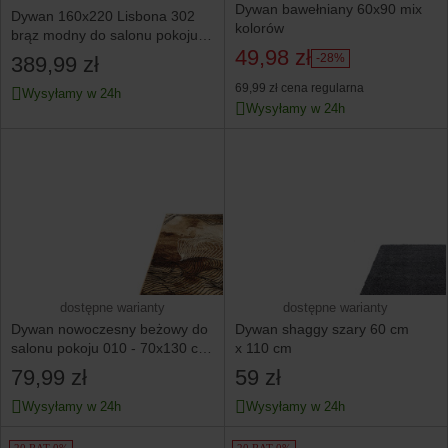
Dywan bawełniany 60x90 mix
Dywan 160x220 Lisbona 302
kolorów
brąz modny do salonu pokoju
49,98 zł
solidny praktyczny
-28%
389,99 zł
69,99 zł
cena regularna
Wysyłamy w 24h
Wysyłamy w 24h
dostępne warianty
dostępne warianty
Dywan nowoczesny beżowy do
Dywan shaggy szary 60 cm
salonu pokoju 010 - 70x130 cm
x 110 cm
- modny solidny
79,99 zł
59 zł
Wysyłamy w 24h
Wysyłamy w 24h
20 RAT 0%
20 RAT 0%