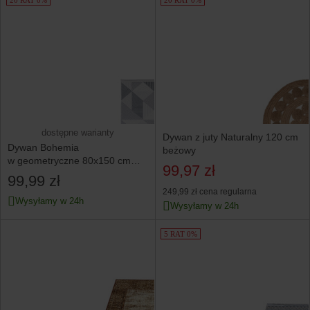
dostępne warianty
Dywan z juty Naturalny 120 cm
Dywan Bohemia
beżowy
w geometryczne 80x150 cm
99,97 zł
wzory szary
99,99 zł
249,99 zł
cena regularna
Wysyłamy w 24h
Wysyłamy w 24h
5 RAT 0%