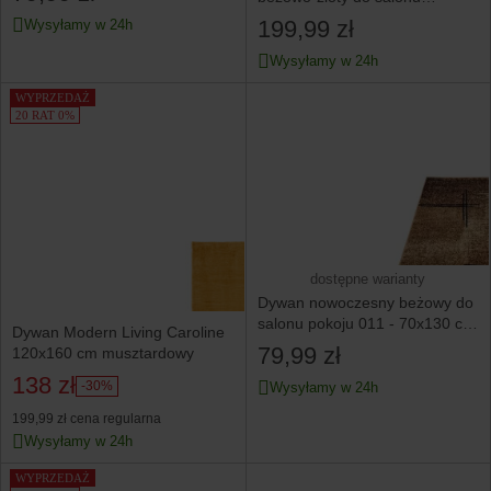
080x150
199,99 zł
Wysyłamy w 24h
Wysyłamy w 24h
WYPRZEDAŻ
20 RAT 0%
dostępne warianty
Dywan nowoczesny beżowy do
salonu pokoju 011 - 70x130 cm
Dywan Modern Living Caroline
- modny solidny
79,99 zł
120x160 cm musztardowy
138 zł
-30%
Wysyłamy w 24h
199,99 zł
cena regularna
Wysyłamy w 24h
WYPRZEDAŻ