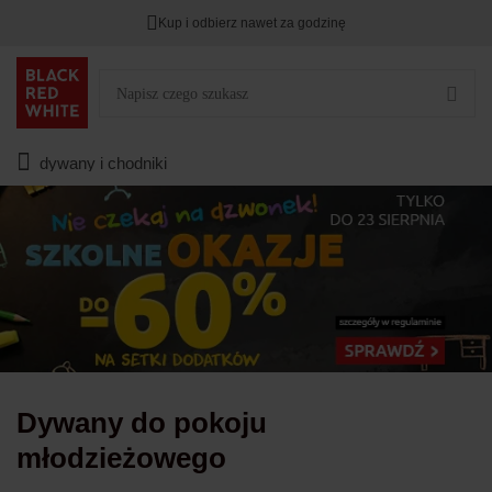
Kup i odbierz nawet za godzinę
Rabat na
HITY DNIA
przy zapisie na Newsletter.
Zostało
00
00
00
:
:
:
dywany i chodniki
Dywany do pokoju
młodzieżowego