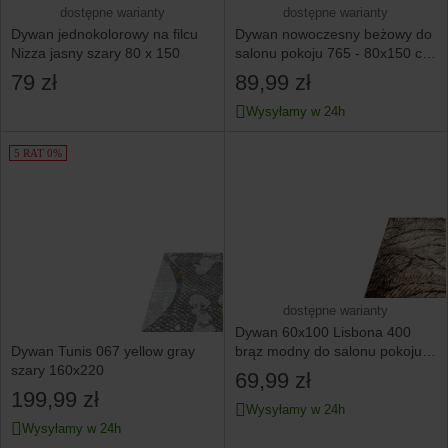
dostępne warianty
dostępne warianty
Dywan jednokolorowy na filcu
Dywan nowoczesny beżowy do
Nizza jasny szary 80 x 150
salonu pokoju 765 - 80x150 cm
- modny solidny
79 zł
89,99 zł
Wysyłamy w 24h
5 RAT 0%
dostępne warianty
Dywan 60x100 Lisbona 400
Dywan Tunis 067 yellow gray
brąz modny do salonu pokoju
szary 160x220
solidny praktyczny
69,99 zł
199,99 zł
Wysyłamy w 24h
Wysyłamy w 24h