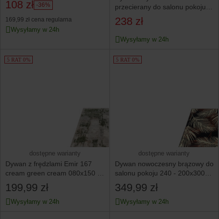
108 zł
-36%
przecierany do salonu pokoju
solidny praktyczny 120x170
238 zł
169,99 zł
cena regularna
Wysyłamy w 24h
Wysyłamy w 24h
5 RAT 0%
5 RAT 0%
dostępne warianty
dostępne warianty
Dywan z frędzlami Emir 167
Dywan nowoczesny brązowy do
cream green cream 080x150 -
salonu pokoju 240 - 200x300
do salonu pokoju
cm - modny solidny
199,99 zł
349,99 zł
Wysyłamy w 24h
Wysyłamy w 24h