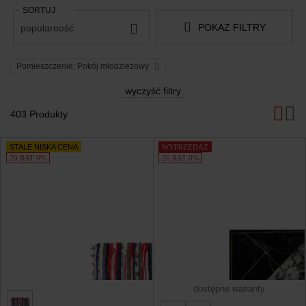
SORTUJ
POKAŻ FILTRY
popularność
Pomieszczenie: Pokój młodzieżowy
wyczyść filtry
403 Produkty
Produkty
STALE NISKA CENA
WYPRZEDAŻ
20 RAT 0%
20 RAT 0%
dostępne warianty