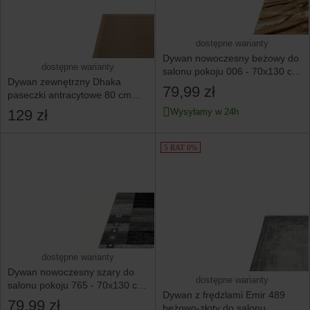
dostępne warianty
Dywan nowoczesny beżowy do
dostępne warianty
salonu pokoju 006 - 70x130 cm
Dywan zewnętrzny Dhaka
- modny solidny
79,99 zł
paseczki antracytowe 80 cm
x 150 cm
129 zł
Wysyłamy w 24h
5 RAT 0%
dostępne warianty
Dywan nowoczesny szary do
dostępne warianty
salonu pokoju 765 - 70x130 cm
Dywan z frędzlami Emir 489
- modny solidny
79,99 zł
beżowo-złoty do salonu