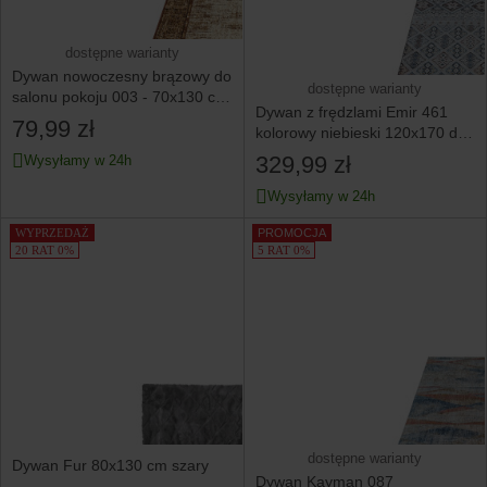
dostępne warianty
Dywan nowoczesny brązowy do
dostępne warianty
salonu pokoju 003 - 70x130 cm
Dywan z frędzlami Emir 461
- modny solidny
79,99 zł
kolorowy niebieski 120x170 do
salonu pokoju
329,99 zł
Wysyłamy w 24h
Wysyłamy w 24h
WYPRZEDAŻ
PROMOCJA
20 RAT 0%
5 RAT 0%
dostępne warianty
Dywan Fur 80x130 cm szary
Dywan Kayman 087