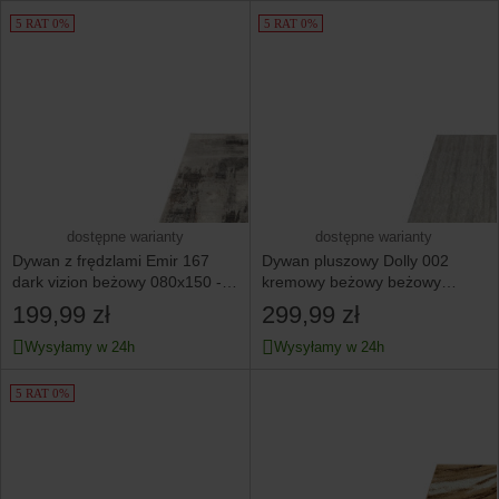
5 RAT 0%
5 RAT 0%
dostępne warianty
dostępne warianty
Dywan z frędzlami Emir 167
Dywan pluszowy Dolly 002
dark vizion beżowy 080x150 -
kremowy beżowy beżowy
do salonu pokoju
160x220 nowoczesny do
199,99 zł
299,99 zł
salonu
Wysyłamy w 24h
Wysyłamy w 24h
5 RAT 0%