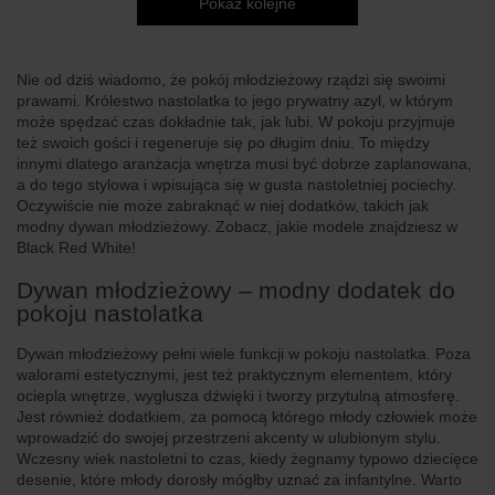
Pokaż kolejne
Nie od dziś wiadomo, że pokój młodzieżowy rządzi się swoimi
prawami. Królestwo nastolatka to jego prywatny azyl, w którym
może spędzać czas dokładnie tak, jak lubi. W pokoju przyjmuje
też swoich gości i regeneruje się po długim dniu. To między
innymi dlatego aranżacja wnętrza musi być dobrze zaplanowana,
a do tego stylowa i wpisująca się w gusta nastoletniej pociechy.
Oczywiście nie może zabraknąć w niej dodatków, takich jak
modny dywan młodzieżowy. Zobacz, jakie modele znajdziesz w
Black Red White!
Dywan młodzieżowy – modny dodatek do
pokoju nastolatka
Dywan młodzieżowy pełni wiele funkcji w pokoju nastolatka. Poza
walorami estetycznymi, jest też praktycznym elementem, który
ociepla wnętrze, wygłusza dźwięki i tworzy przytulną atmosferę.
Jest również dodatkiem, za pomocą którego młody człowiek może
wprowadzić do swojej przestrzeni akcenty w ulubionym stylu.
Wczesny wiek nastoletni to czas, kiedy żegnamy typowo dziecięce
desenie, które młody dorosły mógłby uznać za infantylne. Warto