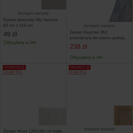
dostępne warianty
Dywan pluszowy Sky beżowy
60 cm x 110 cm
dostępne warianty
Dywan Kayman 062
49 zł
przecierany do salonu pokoju
Wysyłamy w 24h
solidny praktyczny 120x170
238 zł
Wysyłamy w 24h
WYPRZEDAŻ
PROMOCJA
20 RAT 0%
5 RAT 0%
dostępne warianty
Dywan Moss 120x160 cm biało-