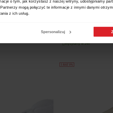
ormacje o tym, jak korzystasz z naszej witryny, udostępniamy p
Partnerzy mogą połączyć te informacje z innymi danymi otrzym
nia z ich usług.
dostępne warianty
Kołdra antyalergiczna HAPPY
dostępne warianty
SUPERLEKKA | 135x200cm | Bi
Spersonalizuj
tton AMZ 155/160x200 cm
97 zł
a
Wysyłamy w 24h
5 RAT 0%