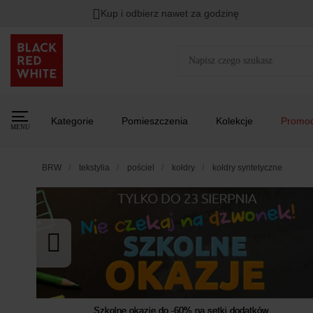
TYLKO DZIŚ
DODATKOWE -3%
PRZY ZAKUPIE 2
Zostało
Kup i odbierz nawet za godzinę
00
00
00
:
:
:
Kategorie
Pomieszczenia
Kolekcje
Promoc
MENU
BRW
tekstylia
pościel
kołdry
kołdry syntetyczne
Szkolne okazje do -60% na setki dodatków