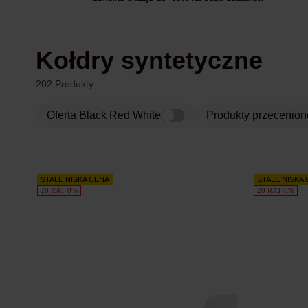
Kołdry syntetyczne
202 Produkty
Oferta Black Red White
Produkty przecenion
Produkty
STALE NISKA CENA
STALE NISKA
20 RAT 0%
20 RAT 0%