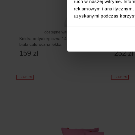
ruch w naszej witrynie. Inf
reklamowym i analitycznym. 
uzyskanymi podczas korzysta
dostępne warianty
Kołdra antyalergiczna 140x200 Silver
Kołdra Co
biała całoroczna lekka
Całoroczn
159 zł
252 zł
5 RAT 0%
5 RAT 0%