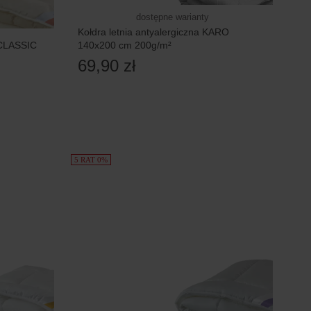
dostępne warianty
Kołdra letnia antyalergiczna KARO
 CLASSIC
140x200 cm 200g/m²
69,90 zł
5 RAT 0%