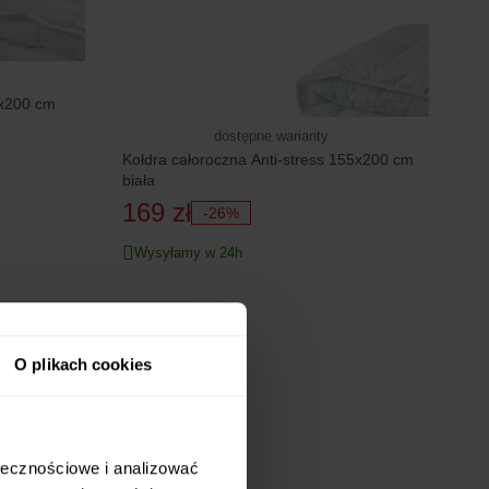
x200 cm
dostępne warianty
Kołdra całoroczna Anti-stress 155x200 cm
biała
169 zł
-26%
Wysyłamy w 24h
STALE NISKA CENA
20 RAT 0%
O plikach cookies
ołecznościowe i analizować