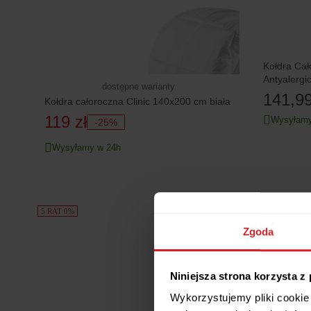
Kołdra Ca
Antyalergi
dostępne warianty
141,99
Kołdra całoroczna Clinic 140x200 cm biała
119 zł
Wysyłamy
-25%
Wysyłamy w 24h
5 RAT 0%
5 RAT 0%
Zgoda
Niniejsza strona korzysta z
Wykorzystujemy pliki cookie 