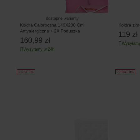
dostępne warianty
Kołdra Całoroczna 140X200 Cm
Kołdra zi
Antyalergiczna + 2X Poduszka
119 zł
160,99 zł
Wysyłamy
Wysyłamy w 24h
5 RAT 0%
20 RAT 0%