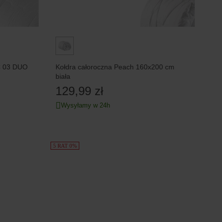
C 03 DUO
Kołdra całoroczna Peach 160x200 cm
biała
129,99 zł
Wysyłamy w 24h
5 RAT 0%