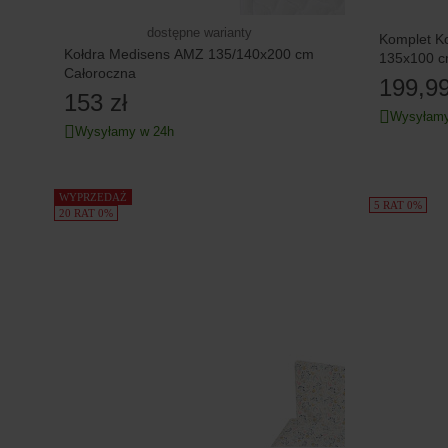
dostępne warianty
Komplet K
Kołdra Medisens AMZ 135/140x200 cm
135x100 c
Całoroczna
niebieski
199,99
153 zł
Wysyłamy
Wysyłamy w 24h
WYPRZEDAŻ
5 RAT 0%
20 RAT 0%