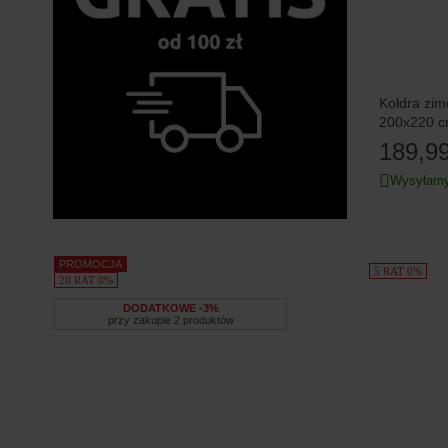
Kołdra zi
200x220 c
189,99
Wysyłamy
PROMOCJA
5 RAT 0%
20 RAT 0%
DODATKOWE -3%
przy zakupie 2 produktów