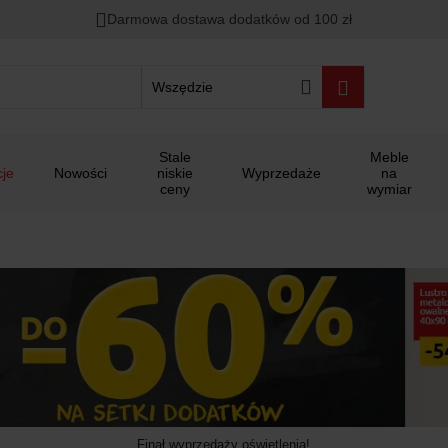
Rabat na
HITY DNIA
przy zapisie na Newsletter.
Zostało
Darmowa dostawa dodatków od 100 zł
00
00
00
:
:
:
Wszędzie
Stale
Meble
je
Nowości
niskie
Wyprzedaże
na
ceny
wymiar
Finał wyprzedaży oświetlenia!