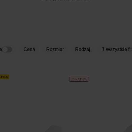
e
Cena
rozmiar
rodzaj
Wszystkie fil
 CENA
20 RAT 0%