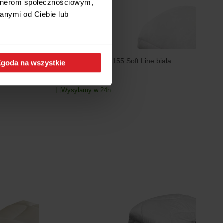
artnerom społecznościowym,
anymi od Ciebie lub
ała
Kołdra letnia 200x155 Soft Line biała
Zgoda na wszystkie
29 zł
Wysyłamy w 24h