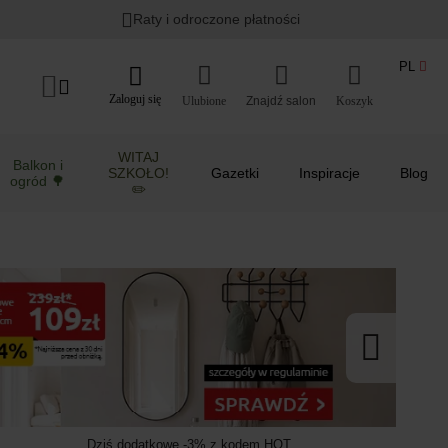
Lato w ogrodzie i na balkonie
>
Raty i odroczone płatności
PL
Zaloguj się
Ulubione
Koszyk
WITAJ
Balkon i
SZKOŁO!
Gazetki
Inspiracje
Blog
ogród 🌳
✏️
Dziś dodatkowe -3% z kodem HOT