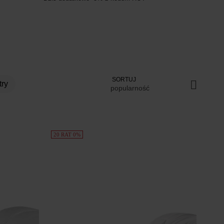
SORTUJ
try
popularność
20 RAT 0%