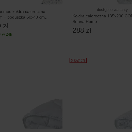
dostępne warianty
osmos kołdra całoroczna
Kołdra całoroczna 135x200 C
m + poduszka 60x40 cm
Senna Home
 zł
288 zł
 w 24h
5 RAT 0%