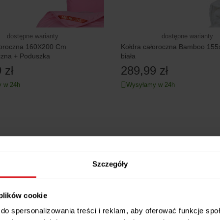
dostępne warianty
dostępne warianty
łoroczna 160X200 Cm
Kołdra całoroczna Bamboo 155
czna + Poduszka
biała
 zł
289,99 zł
 w 24h
Wysyłamy w 24h
Szczegóły
 plików cookie
do spersonalizowania treści i reklam, aby oferować funkcje sp