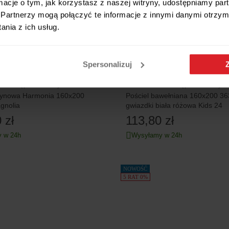
ormacje o tym, jak korzystasz z naszej witryny, udostępniamy p
Partnerzy mogą połączyć te informacje z innymi danymi otrzym
nia z ich usług.
Spersonalizuj
dostępne warianty
dostępne warianty
atynowa Harmonia 160x200
Pościel bawełniana 160x200 3
gnolia
gwiazdki biała różowa Kids 24
 zł
113,80 zł
 w 24h
Wysyłamy w 24h
NOWOŚĆ
5 RAT 0%