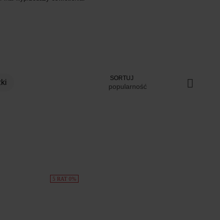
SORTUJ
ki
popularność
5 RAT 0%