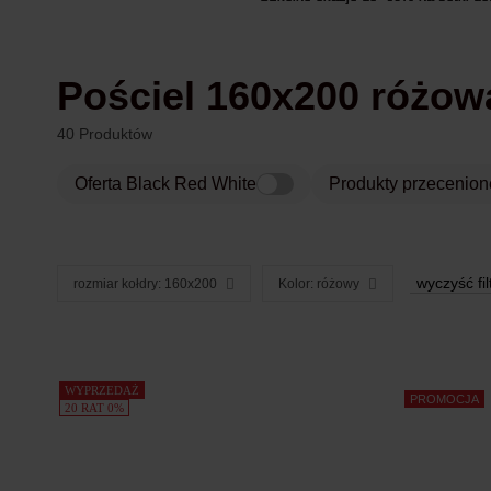
Pościel 160x200 różow
40 Produktów
Oferta Black Red White
Produkty przecenion
wyczyść fil
rozmiar kołdry: 160x200
Kolor: różowy
Produkty
WYPRZEDAŻ
PROMOCJA
20 RAT 0%