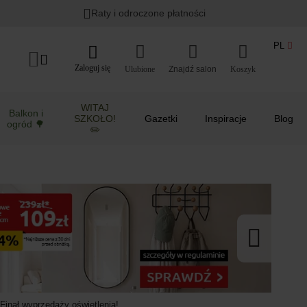
Lato w ogrodzie i na balkonie
>
Raty i odroczone płatności
PL
Zaloguj się
Ulubione
Koszyk
WITAJ
Balkon i
SZKOŁO!
Gazetki
Inspiracje
Blog
ogród 🌳
✏️
Finał wyprzedaży oświetlenia!