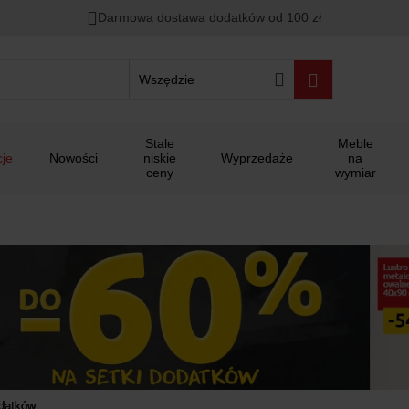
00
00
00
Darmowa dostawa dodatków od 100 zł
ało
:
:
:
Wszędzie
Stale
Meble
je
Nowości
niskie
Wyprzedaże
na
ceny
wymiar
odatków