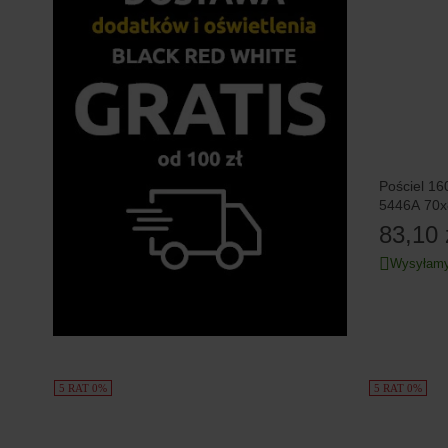
Pościel 16
5446A 70
83,10 
Wysyłamy
5 RAT 0%
5 RAT 0%