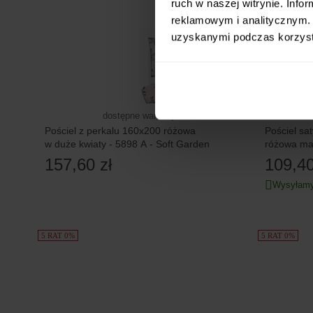
ruch w naszej witrynie. Inf
reklamowym i analitycznym. 
uzyskanymi podczas korzysta
dostępne warianty
Pościel z perkalu 160x200 różowa
Pościel s
w duże kwiaty - 5898 A - Soft Garden
różowa ma
157,60 zł
109,40
Wysyłamy
5 RAT 0%
5 RAT 0%