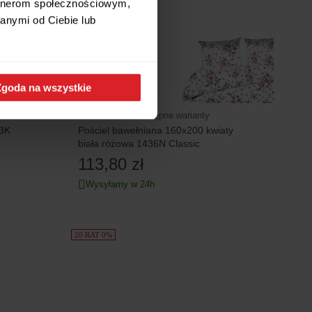
artnerom społecznościowym,
anymi od Ciebie lub
Zgoda na wszystkie
dostępne warianty
63K
Pościel bawełniana 160x200 kwiaty
biała różowa 1436N Classic
113,80 zł
Wysyłamy w 24h
20 RAT 0%