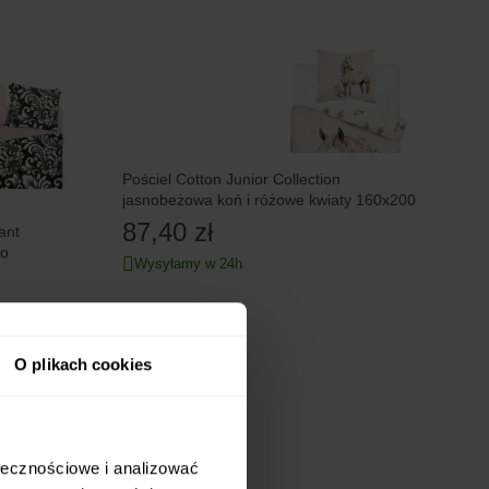
Pościel Cotton Junior Collection
jasnobeżowa koń i różowe kwiaty 160x200
87,40 zł
ant
ro
Wysyłamy w 24h
O plikach cookies
5 RAT 0%
ołecznościowe i analizować