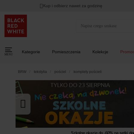
Kup i odbierz nawet za godzinę
Rabat na
HITY DNIA
przy zapisie na Newsletter.
Zost
Kategorie
Pomieszczenia
Kolekcje
Promoc
MENU
BRW
tekstylia
pościel
komplety pościeli
Szkolne okazje do -60% na setki d