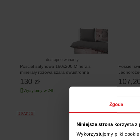
dostępne warianty
Pościel satynowa 160x200 Minerals
Pościel św
minerały różowa szara dwustronna
Jednorożec
130 zł
107,20
Wysyłamy w 24h
Wysyłamy
Zgoda
5 RAT 0%
5 RAT 0%
Niniejsza strona korzysta z
Wykorzystujemy pliki cookie 