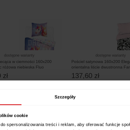
dostępne warianty
dostępne warianty
iecąca w ciemności 160x200
Pościel satynowa 160x200 Eleg
 różowa niebieska Fluo
orientalna liście dwustronna Fa
 zł
137,60 zł
 w 24h
Wysyłamy w 24h
Szczegóły
5 RAT 0%
 plików cookie
do spersonalizowania treści i reklam, aby oferować funkcje sp