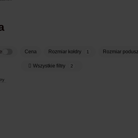
a
e
Cena
rozmiar kołdry
rozmiar podusz
1
Wszystkie filtry
2
try