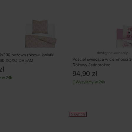
dostępne warianty
0x200 beżowa różowa kwiatki
Pościel świecąca w ciemności 
x80 XOXO DREAM
Różowy Jednorożec
zł
94,90 zł
 w 24h
Wysyłamy w 24h
5 RAT 0%