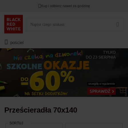
Kup i odbierz nawet za godzinę
Rabat na
HITY DNIA
przy zapisie na Newsletter.
Zostało
00
00
00
:
:
:
pościel
Prześcieradła 70x140
SORTUJ