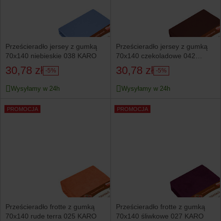
Prześcieradło jersey z gumką
Prześcieradło jersey z gumką
70x140 niebieskie 038 KARO
70x140 czekoladowe 042
KARO
30,78 zł
30,78 zł
-5%
-5%
Wysyłamy w 24h
Wysyłamy w 24h
PROMOCJA
PROMOCJA
Prześcieradło frotte z gumką
Prześcieradło frotte z gumką
70x140 rude terra 025 KARO
70x140 śliwkowe 027 KARO