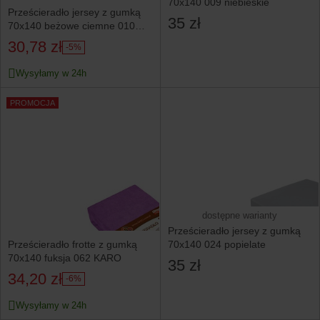
70x140 009 niebieskie
Prześcieradło jersey z gumką
35 zł
70x140 beżowe ciemne 010
KARO
30,78 zł
-5%
Wysyłamy w 24h
PROMOCJA
dostępne warianty
Prześcieradło jersey z gumką
Prześcieradło frotte z gumką
70x140 024 popielate
70x140 fuksja 062 KARO
35 zł
34,20 zł
-6%
Wysyłamy w 24h