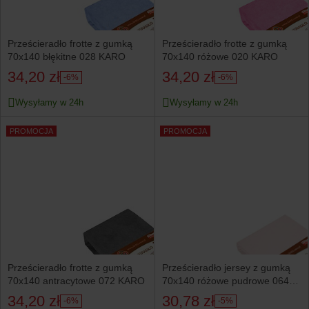
Prześcieradło frotte z gumką
Prześcieradło frotte z gumką
70x140 błękitne 028 KARO
70x140 różowe 020 KARO
34,20 zł
34,20 zł
-6%
-6%
Wysyłamy w 24h
Wysyłamy w 24h
PROMOCJA
PROMOCJA
Prześcieradło frotte z gumką
Prześcieradło jersey z gumką
70x140 antracytowe 072 KARO
70x140 różowe pudrowe 064
KARO
34,20 zł
30,78 zł
-6%
-5%