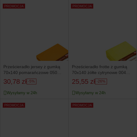
PROMOCJA
PROMOCJA
Prześcieradło jersey z gumką
Prześcieradło frotte z gumką
70x140 pomarańczowe 050
70x140 żółte cytrynowe 004
KARO
KARO
30,78 zł
25,55 zł
-5%
-26%
Wysyłamy w 24h
Wysyłamy w 24h
PROMOCJA
PROMOCJA