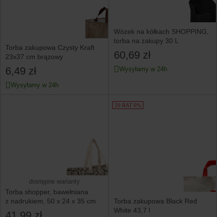
Wózek na kółkach SHOPPING,
torba na zakupy 30 L
Torba zakupowa Czysty Kraft
60,69 zł
23x37 cm brązowy
6,49 zł
Wysyłamy w 24h
Wysyłamy w 24h
20 RAT 0%
dostępne warianty
Torba shopper, bawełniana
Torba zakupowa Black Red
z nadrukiem, 50 x 24 x 35 cm
White 43,7 l
41,99 zł