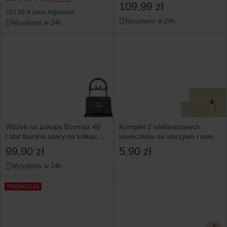
109,99 zł
253,99 zł
cena regularna
Wysyłamy w 24h
Wysyłamy w 24h
Wózek na zakupy Ecomax 40
Komplet 2 wielorazowych
l stal tkanina szary na kółkach
woreczków na warzywa i owoce
z rączką
Natural
99,90 zł
5,90 zł
Wysyłamy w 24h
PROMOCJA