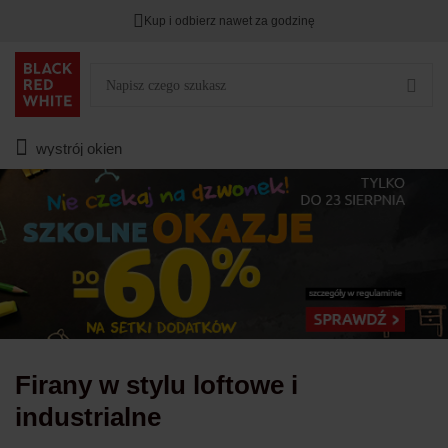
Kup i odbierz nawet za godzinę
TYLKO DZIŚ
DODATKOWE -3%
PRZY ZAKUPIE 2
Zostało
00
00
00
:
:
:
wystrój okien
Firany w stylu loftowe i
industrialne