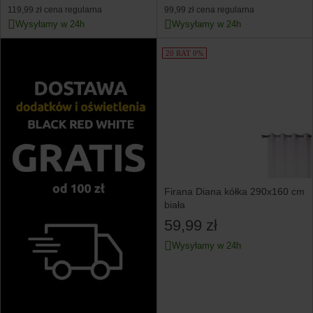
119,99 zł
cena regularna
99,99 zł
cena regularna
Wysyłamy w 24h
Wysyłamy w 24h
20 RAT 0%
Firana Diana kółka 290x160 cm
biała
59,99 zł
Wysyłamy w 24h