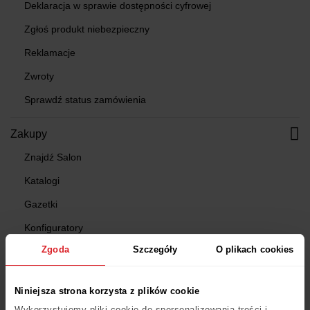
Deklaracja w sprawie dostępności cyfrowej
Zgłoś produkt niebezpieczny
Reklamacje
Zwroty
Sprawdź status zamówienia
Zakupy
Znajdź Salon
Katalogi
Gazetki
Konfiguratory
Zgoda
Szczegóły
O plikach cookies
Projektowanie kuchni
Karty upominkowe
Niniejsza strona korzysta z plików cookie
Regulaminy promocji
Wykorzystujemy pliki cookie do spersonalizowania treści i