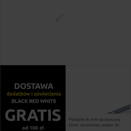
Podajnik do folii spożywczej
Orion aluminiowy papier do
pieczenia podajnik