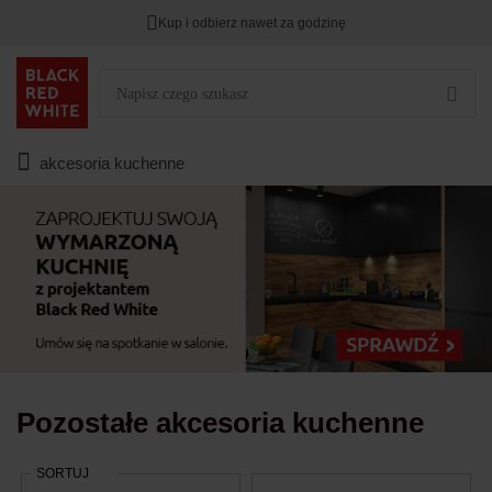
Kup i odbierz nawet za godzinę
Rabat na
HITY DNIA
przy zapisie na Newsletter.
Zostało
00
00
00
:
:
:
akcesoria kuchenne
Pozostałe akcesoria kuchenne
SORTUJ