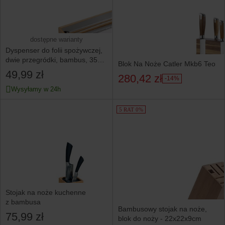
dostępne warianty
Dyspenser do folii spożywczej,
dwie przegródki, bambus, 35
Blok Na Noże Catler Mkb6 Teo
x 13 cm
49,99 zł
280,42 zł
-14%
Wysyłamy w 24h
5 RAT 0%
Stojak na noże kuchenne
z bambusa
Bambusowy stojak na noże,
75,99 zł
blok do noży - 22x22x9cm