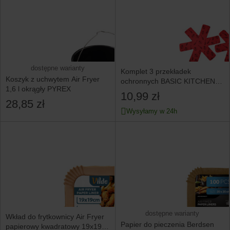
dostępne warianty
Komplet 3 przekładek
Koszyk z uchwytem Air Fryer
ochronnych BASIC KITCHEN
1,6 l okrągły PYREX
28,33,35cm
10,99 zł
28,85 zł
Wysyłamy w 24h
dostępne warianty
Wkład do frytkownicy Air Fryer
Papier do pieczenia Berdsen
papierowy kwadratowy 19x19