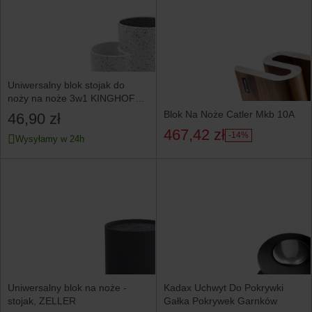
Uniwersalny blok stojak do
noży na noże 3w1 KINGHOFF
biały
Blok Na Noże Catler Mkb 10A
46,90 zł
467,42 zł
-14%
Wysyłamy w 24h
Uniwersalny blok na noże -
Kadax Uchwyt Do Pokrywki
stojak, ZELLER
Gałka Pokrywek Garnków