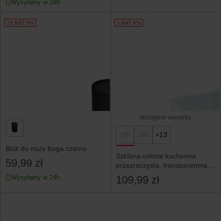
Wysyłamy w 24h
20 RAT 0%
5 RAT 0%
dostępne warianty
+13
Blok do noży Koga czarny
Szklana osłona kuchenna
59,99 zł
przezroczysta, transparentna
52x30
Wysyłamy w 24h
109,99 zł