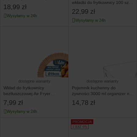
wkładki do frytkownicy 100 szt.
cm 100 szt.
18,99 zł
20 cm 364905
22,99 zł
Wysyłamy w 24h
Wysyłamy w 24h
dostępne warianty
dostępne warianty
Wkład do frytkownicy
Pojemnik kuchenny do
beztłuszczowej Air Fryer
żywności 3000 ml organizer na
papierowy 19 cm 50 szt.
warzywa
7,99 zł
14,78 zł
Wysyłamy w 24h
PROMOCJA
5 RAT 0%