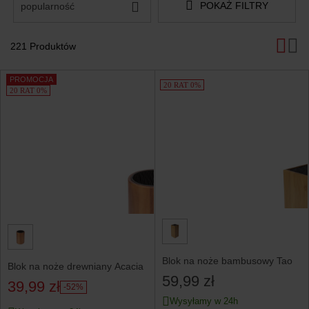
POKAŻ FILTRY
popularność
221 Produktów
Produkty
PROMOCJA
20 RAT 0%
20 RAT 0%
Blok na noże bambusowy Tao
Blok na noże drewniany Acacia
59,99 zł
39,99 zł
-52%
Wysyłamy w 24h