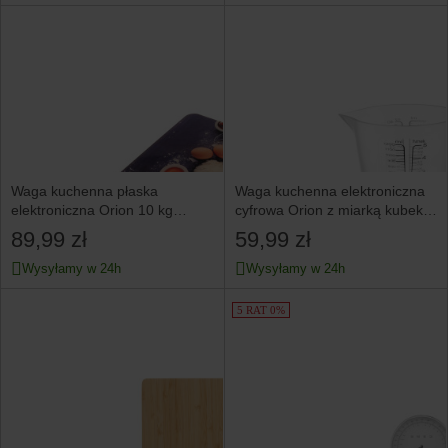
Waga kuchenna płaska
Waga kuchenna elektroniczna
elektroniczna Orion 10 kg
cyfrowa Orion z miarką kubek
precyzyjna LCD do żywności
dzbanek do
89,99 zł
59,99 zł
Wysyłamy w 24h
Wysyłamy w 24h
5 RAT 0%