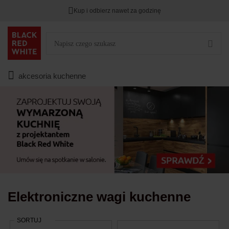
Kup i odbierz nawet za godzinę
Rabat na
HITY DNIA
przy zapisie na Newsletter.
Zostało
00
00
00
:
:
:
akcesoria kuchenne
Elektroniczne wagi kuchenne
SORTUJ