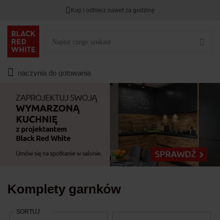
Kup i odbierz nawet za godzinę
TYLKO DZIŚ
DODATKOWE -3%
PRZY ZAKUPIE 2
Zostało
00
00
00
:
:
:
naczynia do gotowania
Komplety garnków
SORTUJ