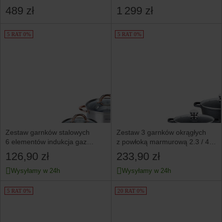
Reserve 10 elementów light
489 zł
1 299 zł
blue
5 RAT 0%
5 RAT 0%
Zestaw garnków stalowych
Zestaw 3 garnków okrągłych
6 elementów indukcja gaz
z powłoką marmurową 2.3 / 4.5
KINGHOFF Rosegold
/ 6.5L KINGHOFF
126,90 zł
233,90 zł
Wysyłamy w 24h
Wysyłamy w 24h
5 RAT 0%
20 RAT 0%