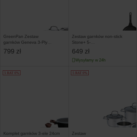
GreenPan Zestaw
Zestaw garnków non-stick
garnków Geneva 3-Ply
Stone+ 5-
6 elementów
elementów BergHOFF
799 zł
649 zł
Wysyłamy w 24h
5 RAT 0%
5 RAT 0%
Komplet garnków 3-ele 24cm
Zestaw