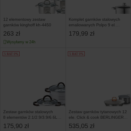
12 elementowy zestaw
Komplet garnków stalowych
garnków kinghoff kh-4450
emaliowanych Polpo 9 el.
srebrnych
263 zł
179,99 zł
Wysyłamy w 24h
5 RAT 0%
5 RAT 0%
Zestaw garnków stalowych
Zestaw garnków tytanowych 12
8 elementów 2.1/2.9/3.9/6.6L
ele. Click & cook BERLINGER
KLAUSBERG
HAUS Moonlight
175,90 zł
535,05 zł