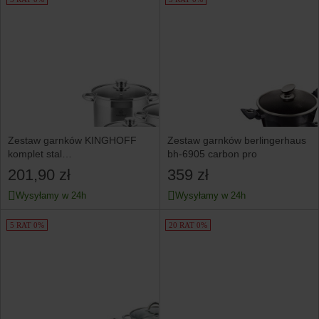
Zestaw garnków KINGHOFF
Zestaw garnków berlingerhaus
komplet stal
bh-6905 carbon pro
6 elementów indukcja gaz 9L /
201,90 zł
359 zł
7L / 5L
Wysyłamy w 24h
Wysyłamy w 24h
5 RAT 0%
20 RAT 0%