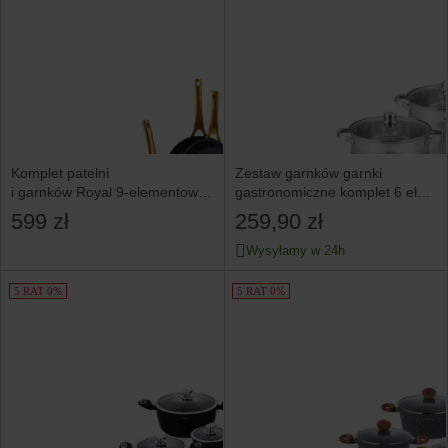
Komplet patelni
Zestaw garnków garnki
i garnków Royal 9-elementowy
gastronomiczne komplet 6 ele
AMBITION
10.7/8.6/7L KLAUSBERG
599 zł
259,90 zł
Wysyłamy w 24h
5 RAT 0%
5 RAT 0%