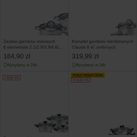
Zestaw garnków stalowych
Komplet garnków nierdzewnych
8 elementów 2.1/2.9/3.9/6.6L
Claude 8 el. srebrnych
KLAUSBERG
164,90 zł
319,99 zł
Wysyłamy w 24h
Wysyłamy w 24h
STALE NISKA CENA
5 RAT 0%
20 RAT 0%