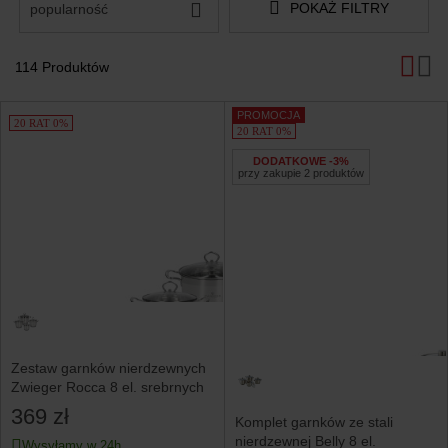
POKAŻ FILTRY
popularność
114 Produktów
Produkty
PROMOCJA
20 RAT 0%
20 RAT 0%
DODATKOWE -3%
przy zakupie 2 produktów
Zestaw garnków nierdzewnych
Zwieger Rocca 8 el. srebrnych
369 zł
Komplet garnków ze stali
nierdzewnej Belly 8 el.
Wysyłamy w 24h