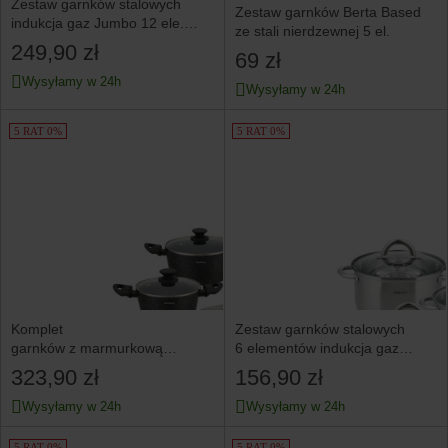
Zestaw garnków stalowych
Zestaw garnków Berta Based
indukcja gaz Jumbo 12 ele.
ze stali nierdzewnej 5 el.
KINGHOFF Rosegold
249,90 zł
69 zł
Wysyłamy w 24h
Wysyłamy w 24h
5 RAT 0%
5 RAT 0%
Komplet
Zestaw garnków stalowych
garnków z marmurkową
6 elementów indukcja gaz
powłoką nieprzywierającą 12-
KINGHOFF Silver
323,90 zł
156,90 zł
ele KLAUSBERG
Wysyłamy w 24h
Wysyłamy w 24h
5 RAT 0%
5 RAT 0%