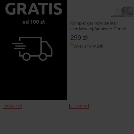
Komplet garnków ze stali
nierdzewnej Ambiente Gerlach
6 el.
299 zł
Wysyłamy w 24h
20 RAT 0%
20 RAT 0%