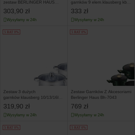
zestaw BERLINGER HAUS
garnków 9 elem.klausberg kb-
Ebony Rose Wood
7215 stal 18/10
303,90 zł
333 zł
Wysyłamy w 24h
Wysyłamy w 24h
5 RAT 0%
5 RAT 0%
Zestaw 3 dużych
Zestaw Garnków Z Akcesoriami
garnków klausberg 10/13/16l
Berlinger Haus Bh-7043
kb-7178
319,90 zł
769 zł
Wysyłamy w 24h
Wysyłamy w 24h
5 RAT 0%
5 RAT 0%