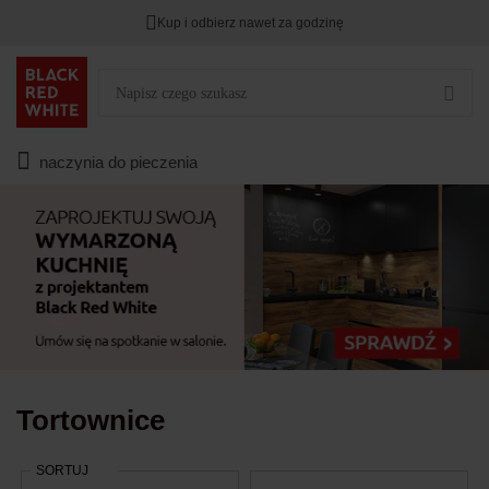
Kup i odbierz nawet za godzinę
Rabat na
HITY DNIA
przy zapisie na Newsletter.
Zostało
00
00
00
:
:
:
naczynia do pieczenia
Tortownice
SORTUJ