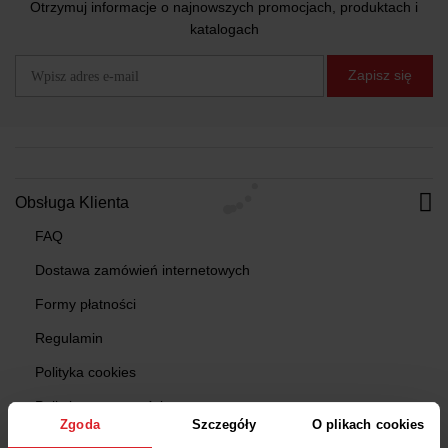
Otrzymuj informacje o najnowszych promocjach, produktach i
katalogach
Zapisz się
Obsługa Klienta
FAQ
Dostawa zamówień internetowych
Formy płatności
Regulamin
Polityka cookies
Polityka prywatności
Zgoda
Szczegóły
O plikach cookies
Program gwarancyjny