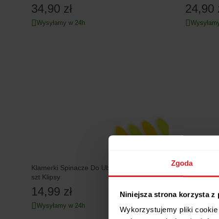
34,90 zł
24,90 
Wysyłamy w 24h
Wysyłamy
Zgoda
Klamerki Spinacze Do Ubrań Na Pranie 12
Klamerki S
szt Klipsy
szt Klipsy
14,99 zł
16,99 
Niniejsza strona korzysta z
Wysyłamy w 24h
Wysyłamy
Wykorzystujemy pliki cookie 