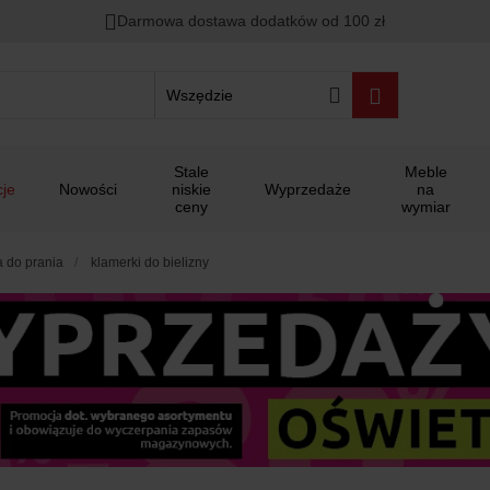
00
00
00
Darmowa dostawa dodatków od 100 zł
ało
:
:
:
Wszędzie
Stale
Meble
je
Nowości
niskie
Wyprzedaże
na
ceny
wymiar
a do prania
klamerki do bielizny