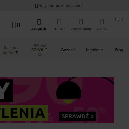
Lato w ogrodzie i na balkonie
>
Raty i odroczone płatności
PL
Zaloguj się
Ulubione
Koszyk
WITAJ
Balkon i
SZKOŁO!
Gazetki
Inspiracje
Blog
ogród 🌳
✏️