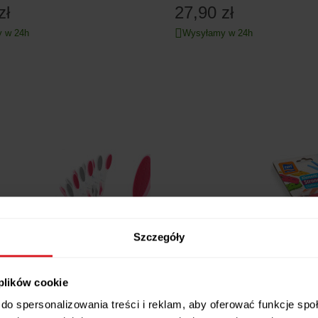
zł
27,90 zł
 w 24h
Wysyłamy w 24h
Szczegóły
pinacze Do Ubrań Na Pranie 12
RAVI Klamerki do bielizny Stron
7,99 zł
zł
 plików cookie
Wysyłamy w 24h
 w 24h
do spersonalizowania treści i reklam, aby oferować funkcje sp