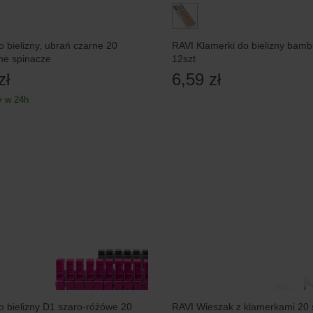
o bielizny, ubrań czarne 20
RAVI Klamerki do bielizny bam
dne spinacze
12szt
zł
6,59 zł
 w 24h
o bielizny D1 szaro-różówe 20
RAVI Wieszak z klamerkami 20 s