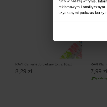
ruch w naszej witrynie. Inf
reklamowym i analitycznym. 
uzyskanymi podczas korzysta
RAVI Klamerki do bielizny Extra 10szt
RAVI Klame
8,29 zł
7,99 z
Wysyłamy