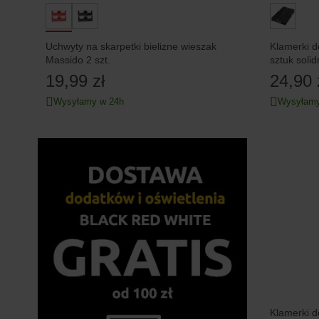
Uchwyty na skarpetki bielizne wieszak
Klamerki d
Massido 2 szt.
sztuk soli
19,99 zł
24,90 
Wysyłamy w 24h
Wysyłamy
Klamerki d