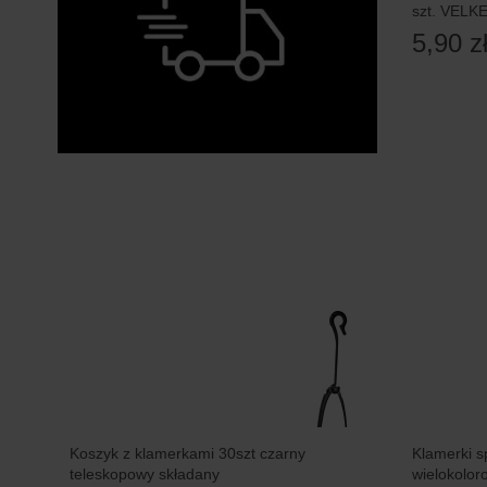
szt. VELK
5,90 z
Koszyk z klamerkami 30szt czarny
Klamerki s
teleskopowy składany
wielokolor