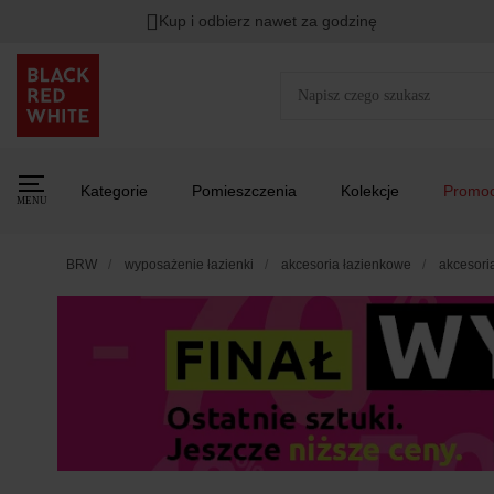
Kup i odbierz nawet za godzinę
Rabat na
HITY DNIA
przy zapisie na Newsletter.
Zost
Kategorie
Pomieszczenia
Kolekcje
Promoc
MENU
BRW
wyposażenie łazienki
akcesoria łazienkowe
akcesori