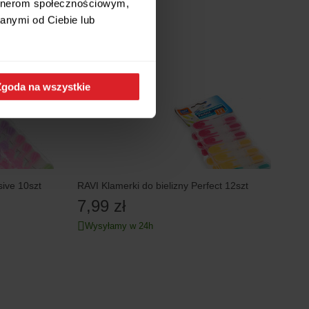
artnerom społecznościowym,
anymi od Ciebie lub
Zgoda na wszystkie
sive 10szt
RAVI Klamerki do bielizny Perfect 12szt
7,99 zł
Wysyłamy w 24h