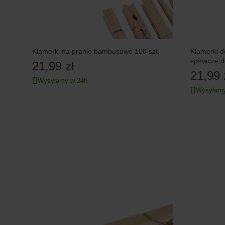
Klamerki na pranie bambusowe 100 szt.
Klamerki d
spinacze d
21,99 zł
21,99 
Wysyłamy w 24h
Wysyłamy