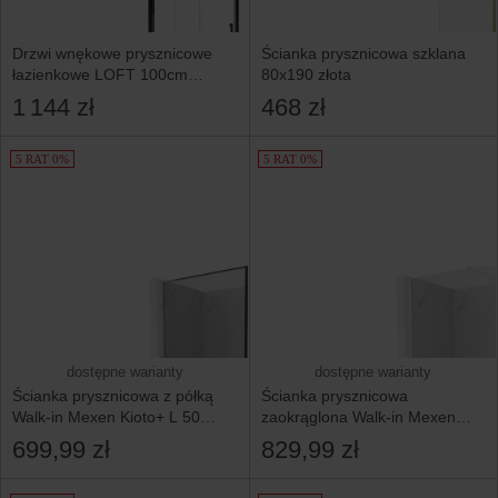
Drzwi wnękowe prysznicowe
Ścianka prysznicowa szklana
łazienkowe LOFT 100cm
80x190 złota
czarne lewe
1 144 zł
468 zł
5 RAT 0%
5 RAT 0%
dostępne warianty
dostępne warianty
Ścianka prysznicowa z półką
Ścianka prysznicowa
Walk-in Mexen Kioto+ L 50
zaokrąglona Walk-in Mexen
x 200 cm
Kioto 80 x 200 cm
699,99 zł
829,99 zł