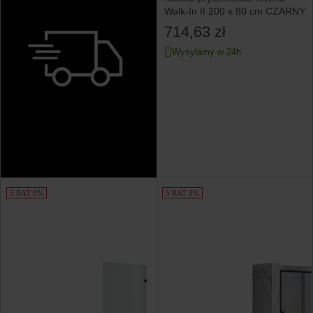
Walk-In II 200 x 80 cm CZARNY
714,63 zł
Wysyłamy w 24h
5 RAT 0%
5 RAT 0%