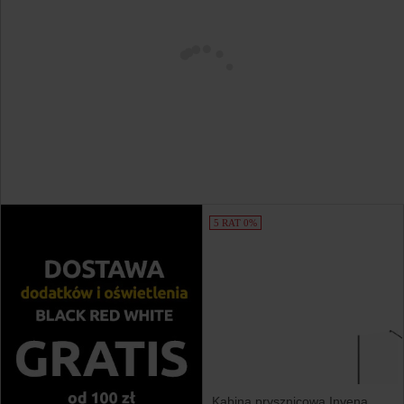
5 RAT 0%
Kabina prysznicowa Invena