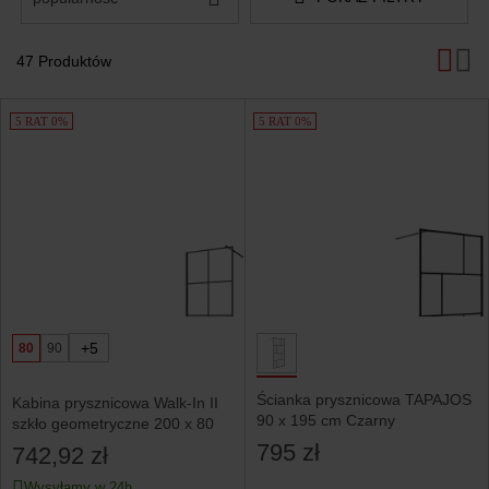
47 Produktów
Produkty
5 RAT 0%
5 RAT 0%
+5
80
90
Ścianka prysznicowa TAPAJOS
Kabina prysznicowa Walk-In II
90 x 195 cm Czarny
szkło geometryczne 200 x 80
795 zł
742,92 zł
Wysyłamy w 24h