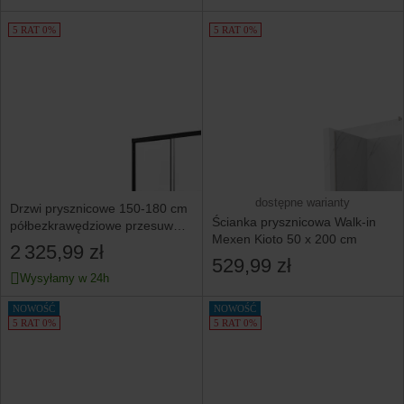
5 RAT 0%
5 RAT 0%
dostępne warianty
Drzwi prysznicowe 150-180 cm
Ścianka prysznicowa Walk-in
półbezkrawędziowe przesuwne
Mexen Kioto 50 x 200 cm
60 cm wannowe
2 325,99 zł
529,99 zł
Wysyłamy w 24h
NOWOŚĆ
NOWOŚĆ
5 RAT 0%
5 RAT 0%