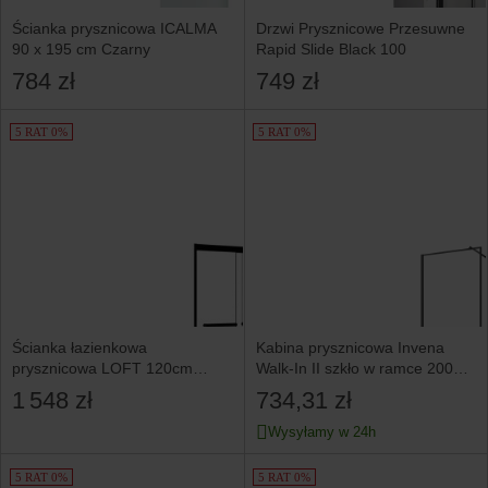
Ścianka prysznicowa ICALMA
Drzwi Prysznicowe Przesuwne
90 x 195 cm Czarny
Rapid Slide Black 100
784 zł
749 zł
5 RAT 0%
5 RAT 0%
Ścianka łazienkowa
Kabina prysznicowa Invena
prysznicowa LOFT 120cm
Walk-In II szkło w ramce 200
czarne
x 80
1 548 zł
734,31 zł
Wysyłamy w 24h
5 RAT 0%
5 RAT 0%