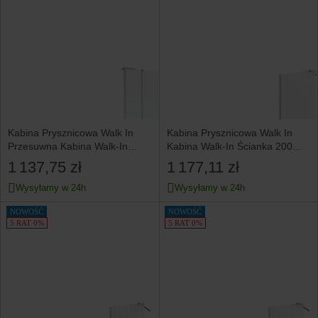
Kabina Prysznicowa Walk In
Kabina Prysznicowa Walk In
Przesuwna Kabina Walk-In
Kabina Walk-In Ścianka 200
200x120 cm INVENA
x 120 cm INVENA Chrom
1 137,75 zł
1 177,11 zł
Wysyłamy w 24h
Wysyłamy w 24h
NOWOŚĆ
NOWOŚĆ
5 RAT 0%
5 RAT 0%