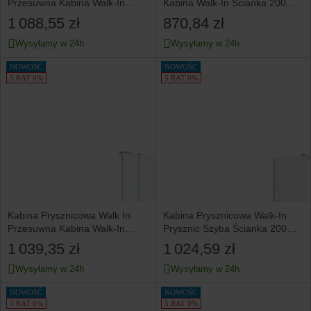
Przesuwna Kabina Walk-In
Kabina Walk-In Ścianka 200
200x100 cm INVENA
x 80 cm INVENA
1 088,55 zł
870,84 zł
Wysyłamy w 24h
Wysyłamy w 24h
NOWOŚĆ
NOWOŚĆ
5 RAT 0%
5 RAT 0%
Kabina Prysznicowa Walk In
Kabina Prysznicowa Walk-In
Przesuwna Kabina Walk-In
Prysznic Szyba Ścianka 200
200x90 cm INVENA Czarny
x 100 cm INVENA Chrom
1 039,35 zł
1 024,59 zł
Wysyłamy w 24h
Wysyłamy w 24h
NOWOŚĆ
NOWOŚĆ
5 RAT 0%
5 RAT 0%