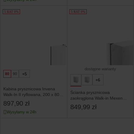
5 RAT 0%
5 RAT 0%
dostępne warianty
+5
80
90
+6
Kabina prysznicowa Invena
Ścianka prysznicowa
Walk-In II ryflowana, 200 x 80
zaokrąglona Walk-in Mexen
cm
897,90 zł
Kioto L 80 x 200 cm
849,99 zł
Wysyłamy w 24h