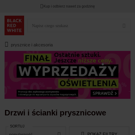
Kup i odbierz nawet za godzinę
TYLKO DZIŚ
DODATKOWE -3%
PRZY ZAKUPIE 2
Zostało
00
00
00
:
:
:
prysznice i akcesoria
Drzwi i ścianki prysznicowe
SORTUJ
POKAŻ FILTRY
popularność