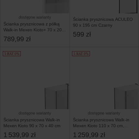
dostępne warianty
Ścianka prysznicowa ACULEO
Ścianka prysznicowa z półką
90 x 195 cm Czarny
Walk-in Mexen Kioto+ 70 x 200
599 zł
cm
789,99 zł
5 RAT 0%
5 RAT 0%
dostępne warianty
dostępne warianty
Ścianka prysznicowa Walk-in
Ścianka prysznicowa Walk-in
Mexen Kioto 90 x 70 x 40 cm
Mexen Kioto 110 x 70 cm,
transparent, czarna
1 539,99 zł
1 259,99 zł