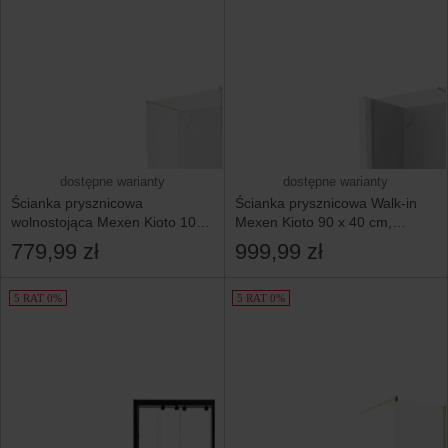
dostępne warianty
dostępne warianty
Ścianka prysznicowa
Ścianka prysznicowa Walk-in
wolnostojąca Mexen Kioto 100
Mexen Kioto 90 x 40 cm,
x 200 cm
transparent, chrom
779,99 zł
999,99 zł
5 RAT 0%
5 RAT 0%