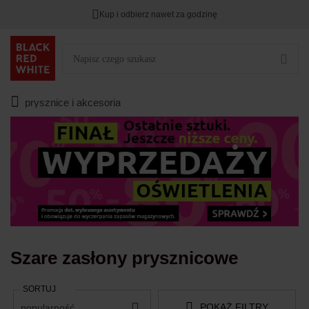
Kup i odbierz nawet za godzinę
TYLKO DZIŚ
DODATKOWE -3%
PRZY ZAKUPIE 2
Zostało
00
00
00
:
:
:
prysznice i akcesoria
Szare zasłony prysznicowe
SORTUJ
POKAŻ FILTRY
popularność