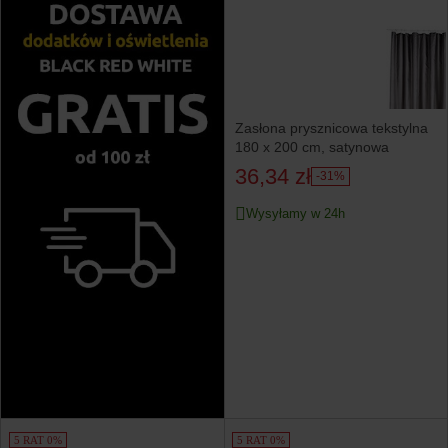
Zasłona prysznicowa tekstylna
180 x 200 cm, satynowa
36,34 zł
-31%
Wysyłamy w 24h
5 RAT 0%
5 RAT 0%