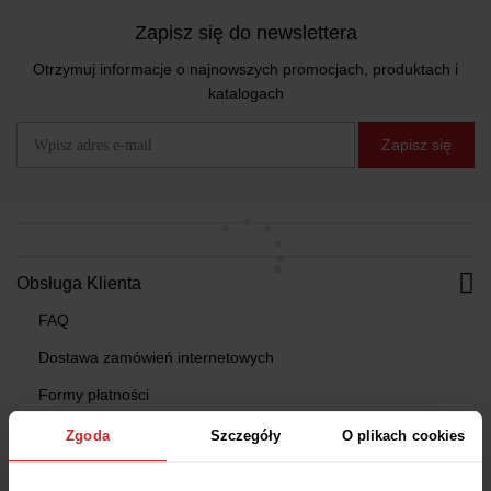
Zapisz się do newslettera
Otrzymuj informacje o najnowszych promocjach, produktach i
katalogach
Zapisz się
Obsługa Klienta
FAQ
Dostawa zamówień internetowych
Formy płatności
Regulamin
Zgoda
Szczegóły
O plikach cookies
Polityka cookies