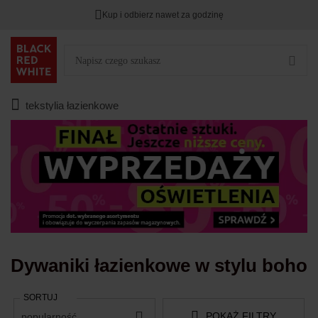
Kup i odbierz nawet za godzinę
Rabat na
HITY DNIA
przy zapisie na Newsletter.
Zostało
00
00
00
:
:
:
tekstylia łazienkowe
Dywaniki łazienkowe w stylu boho
SORTUJ
POKAŻ FILTRY
popularność