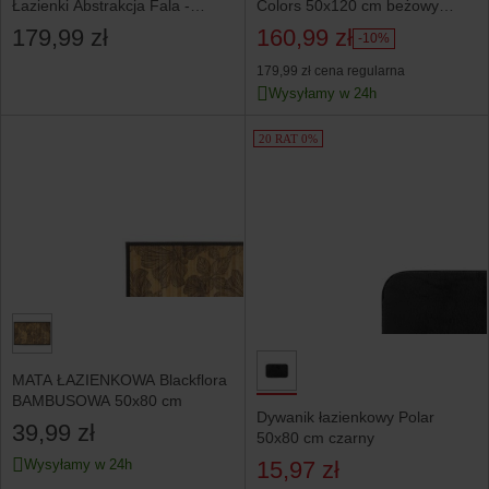
Łazienki Abstrakcja Fala -
Colors 50x120 cm beżowy
90x60 cm
miękki i chłonny
179,99 zł
160,99 zł
-10%
179,99 zł
cena regularna
Wysyłamy w 24h
20 RAT 0%
MATA ŁAZIENKOWA Blackflora
BAMBUSOWA 50x80 cm
Dywanik łazienkowy Polar
39,99 zł
50x80 cm czarny
15,97 zł
Wysyłamy w 24h