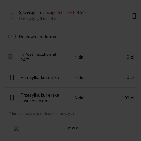
Sprzedaje i realizuje
Beliani PL
4.5
Dostępny tylko online
!
Dostawa za darmo
InPost Paczkomat
4 dni
0 zł
24/7
Przesyłka kurierska
4 dni
0 zł
Przesyłka kurierska
6 dni
199 zł
z wniesieniem
* termin realizacji w dniach roboczych