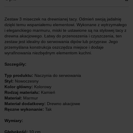
Zestaw 3 miseczek na drewnianej tacy. Odmień swoją jadalnię
dzięki temu wspaniałemu elementowi. Wykonane z wytrzymałego
i eleganckiego marmuru, miski te ustawione są na stylowej tacy z
drewna akacjowego. Łatwy do przenoszenia i czyszczenia, ten
zestaw jest idealny do serwowania dipów lub przypraw. Jego
przemyślana konstrukcja oszczędza miejsce i dodaje
wyrafinowania niezbędnym elementom kuchni.
Szczegóły:
Typ produktu:
Naczynia do serwowania
Styl:
Nowoczesny
Kolor główny:
Kolorowy
Rodzaj materiału:
Kamień
Materiał:
Marmur
Materiał dodatkowy:
Drewno akacjowe
Ręczne wykonanie:
Tak
Wymiary:
Głębokość:
10 cm