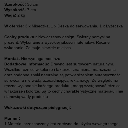
Szerokość:
36 cm
Wysokość:
7 cm
Waga:
2 kg
W ofercie:
3 x Miseczka, 1 x Deska do serwowania, 1 x Łyżeczka
Cechy produktu:
Nowoczesny design, Świetny pomysł na
prezent, Wykonanie z wysokiej jakości materiałów, Ręczne
wykonanie, Zajmuje niewiele miejsca
Montaż:
Nie wymaga montażu
Dodatkowe informacje:
Drewno jest surowcem naturalnym.
Wszelkie różnice w kolorze i fakturze, znamiona, marszczenia
oraz podobne znaki naturalne są potwierdzeniem autentyczności
surowca, a nie wadą uzasadniającą reklamację. Ze względu na
ręczne wykonanie każdego produktu, mogą występować różnice
w fakturze i kolorze. Są to cechy charakterystyczne materiału i nie
stanowią wady produktu.
Wskazówki dotyczące pielęgnacji:
Marmur:
1.Materiał przeznaczony jest zarówno do użytku wewnętrznego,