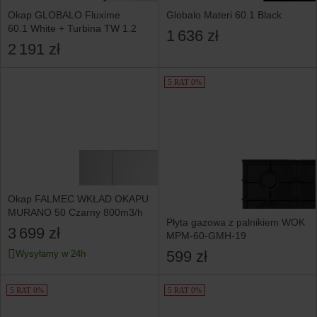
Okap GLOBALO Fluxime
Globalo Materi 60.1 Black
60.1 White + Turbina TW 1.2
1 636 zł
2 191 zł
5 RAT 0%
Okap FALMEC WKŁAD OKAPU
MURANO 50 Czarny 800m3/h
Płyta gazowa z palnikiem WOK
3 699 zł
MPM-60-GMH-19
599 zł
Wysyłamy w 24h
5 RAT 0%
5 RAT 0%