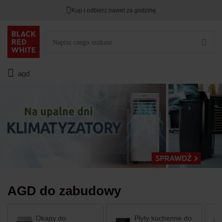
Kup i odbierz nawet za godzinę
Rabat na
HITY DNIA
przy zapisie na Newsletter.
Zostało
00
00
00
:
:
:
agd
AGD do zabudowy
Okapy do
Płyty kuchenne do