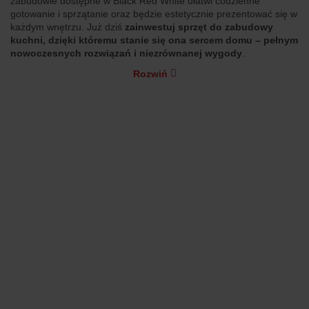
zabudowie dostępne w Black Red White ułatwi codzienne
gotowanie i sprzątanie oraz będzie estetycznie prezentować się w
każdym wnętrzu. Już dziś
zainwestuj sprzęt do zabudowy
kuchni, dzięki któremu stanie się ona sercem domu – pełnym
nowoczesnych rozwiązań i niezrównanej wygody
.
Rozwiń