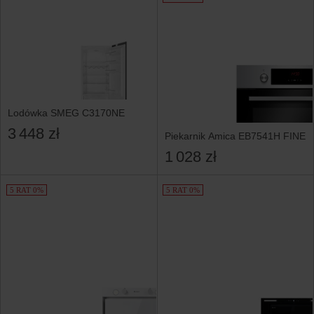
Lodówka SMEG C3170NE
3 448 zł
Piekarnik Amica EB7541H FINE
1 028 zł
5 RAT 0%
5 RAT 0%