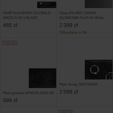
OKAP KUCHENNY GLOBALO
Okap FALMEC GRUPA
ARCELO 60.1 BLACK
SILNIKOWA PLUS 50 White
800m3/h
465 zł
2 399 zł
Wysyłamy w 24h
5 RAT 0%
Płyta Smeg SR975NGH
2 568 zł
Płyta gazowa MPM-60-GMG-08
599 zł
5 RAT 0%