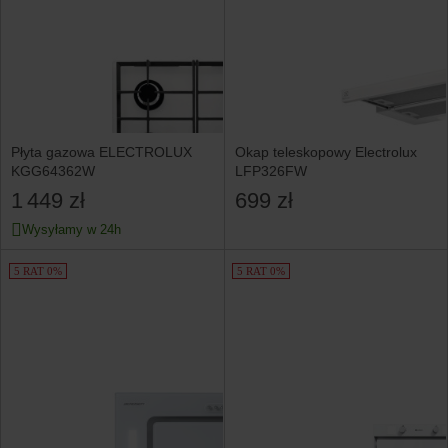
Płyta gazowa ELECTROLUX
Okap teleskopowy Electrolux
KGG64362W
LFP326FW
1 449 zł
699 zł
Wysyłamy w 24h
5 RAT 0%
5 RAT 0%