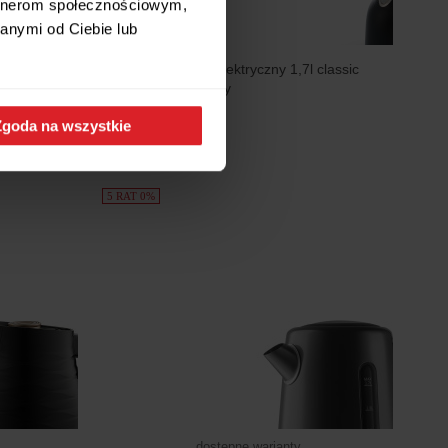
artnerom społecznościowym,
anymi od Ciebie lub
l regulacja
Mauviel Czajnik elektryczny 1,7l classic
czarny - miedziany
299 zł
Zgoda na wszystkie
5 RAT 0%
dostępne warianty