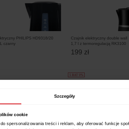
ektryczny PHILIPS HD9318/20
Czajnik elektryczny double wall
L czarny
1,7 l z termoregulacją RK3100
199 zł
5 RAT 0%
Szczegóły
 plików cookie
do spersonalizowania treści i reklam, aby oferować funkcje sp