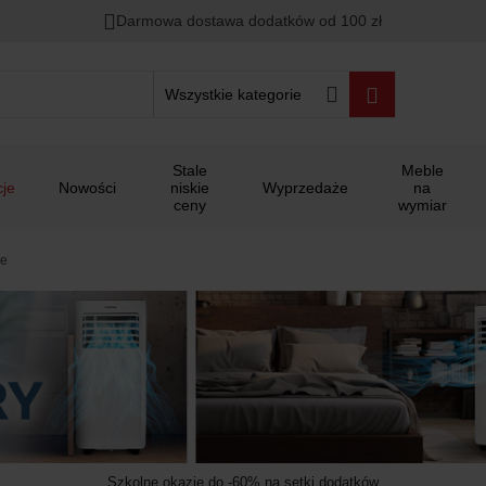
00
00
00
Darmowa dostawa dodatków od 100 zł
ało
:
:
:
Wszystkie kategorie
Stale
Meble
je
Nowości
niskie
Wyprzedaże
na
ceny
wymiar
ne
Szkolne okazje do -60% na setki dodatków