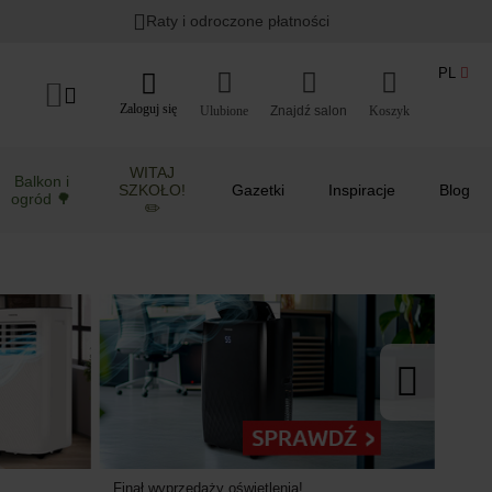
Lato w ogrodzie i na balkonie
>
Raty i odroczone płatności
PL
Zaloguj się
Ulubione
Koszyk
WITAJ
Balkon i
SZKOŁO!
Gazetki
Inspiracje
Blog
ogród 🌳
✏️
Finał wyprzedaży oświetlenia!