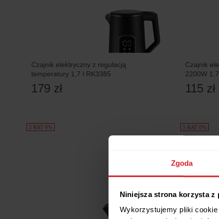
Czajnik elektryczny z regulacją
Czajnik el
temperatury 1,7 l RK3385
2200W 1,7
179 zł
115 zł
5 RAT 0%
5 RAT 0%
Zgoda
Niniejsza strona korzysta z
Wykorzystujemy pliki cookie 