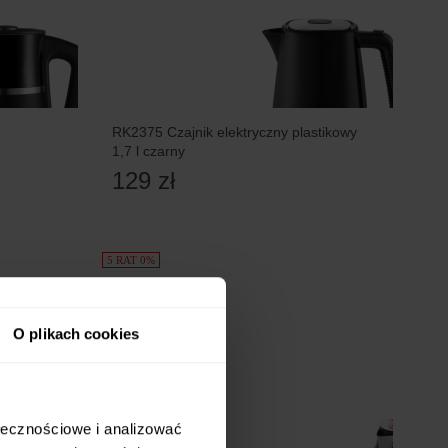
RK2375 Czajnik elektryczny plastikowy
1,7 l czarny
129 zł
5 RAT 0%
O plikach cookies
ołecznościowe i analizować