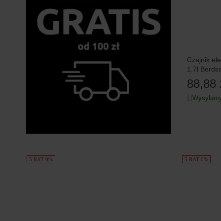
Czajnik el
1,7l Berds
88,88 
Wysyłamy
5 RAT 0%
5 RAT 0%