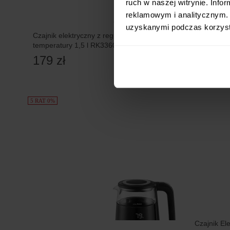
ruch w naszej witrynie. Inf
reklamowym i analitycznym. 
uzyskanymi podczas korzysta
Czajnik elektryczny z regulacją
Czajnik ele
temperatury 1,5 l RK3360
nierdzewn
179 zł
149 zł
5 RAT 0%
Czajnik El