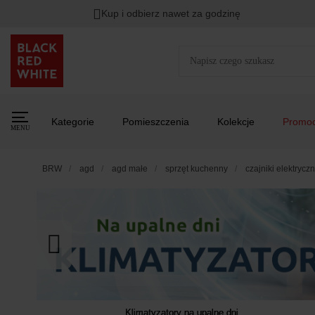
Kup i odbierz nawet za godzinę
Rabat na
HITY DNIA
przy zapisie na Newsletter.
Zost
Kategorie
Pomieszczenia
Kolekcje
Promoc
MENU
BRW
agd
agd małe
sprzęt kuchenny
czajniki elektrycz
Klimatyzatory na upalne dni