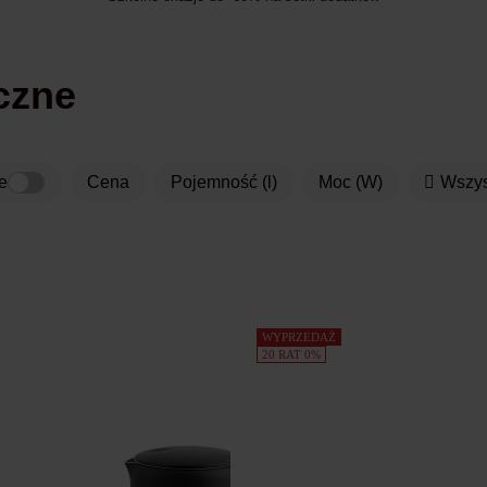
yczne
e
Cena
pojemność (l)
moc (W)
Wszy
WYPRZEDAŻ
20 RAT 0%