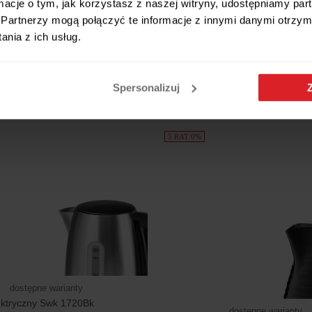
ormacje o tym, jak korzystasz z naszej witryny, udostępniamy p
Partnerzy mogą połączyć te informacje z innymi danymi otrzym
nia z ich usług.
ktryczny 1,7 l STRIX stal
Czajnik elektryczny szklany 1,7 
a czarny RK3245
temperatury RK4195
189 zł
Spersonalizuj
5 RAT 0%
dostępne warianty
ektryczny Swk 1720Bk
dostępne warianty