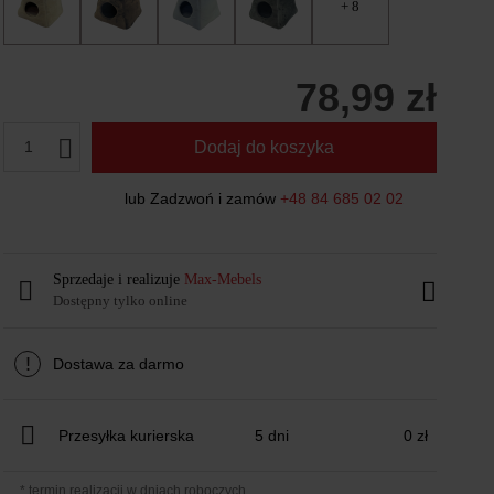
+ 8
78,99 zł
1
Dodaj do koszyka
lub Zadzwoń i zamów
+48 84 685 02 02
Sprzedaje i realizuje
Max-Mebels
Dostępny tylko online
!
Dostawa za darmo
Przesyłka kurierska
5 dni
0 zł
* termin realizacji w dniach roboczych