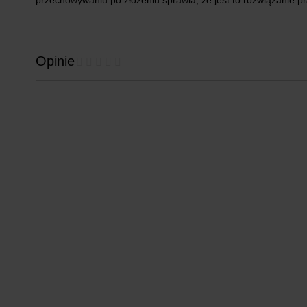
przechowywaniu po złożeniu sprawia, że jest to rozwiązanie pr
Opinie