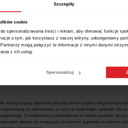
Szczegóły
 plików cookie
do spersonalizowania treści i reklam, aby oferować funkcje sp
ormacje o tym, jak korzystasz z naszej witryny, udostępniamy p
Partnerzy mogą połączyć te informacje z innymi danymi otrzym
nia z ich usług.
Wszystkie wymiary i cechy produktu
Spersonalizuj
ób, którzy pragną zaspokoić potrzeby swoich pupili w elegancki sposób
ią i odpornością na zabrudzenia, co czyni je doskonałym wyborem dla zw
egenerację. Z możliwością przekształcenia w otwarte posłanie, ten pro
wierzaka. Idealne do mniejszych przestrzeni, legowisko to stanowi st