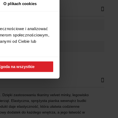
O plikach cookies
ołecznościowe i analizować
artnerom społecznościowym,
anymi od Ciebie lub
Zgoda na wszystkie
. Dzięki zastosowaniu tkaniny velvet minky, legowisko
ierząt. Elastyczna, sprężysta pianka wewnątrz budki
dukt daje elastyczność, która ułatwia codzienne
ylowy dodatek do każdego wnętrza, a jego łatwość w