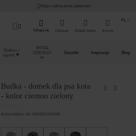
Raty i odroczone płatności
PL
Zaloguj się
Ulubione
Koszyk
WITAJ
Balkon i
SZKOŁO!
Gazetki
Inspiracje
Blog
ogród 🌳
✏️
Budka - domek dla psa kota
- kolor ciemno zielony
Kod produktu: ML-5905811902886