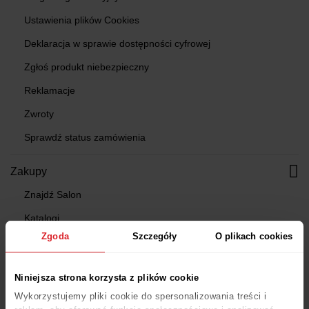
Ustawienia plików Cookies
Deklaracja w sprawie dostępności cyfrowej
Zgłoś produkt niebezpieczny
Reklamacje
Zwroty
Sprawdź status zamówienia
Zakupy
Znajdź Salon
Katalogi
Zgoda
Szczegóły
O plikach cookies
Gazetki
Konfiguratory
Niniejsza strona korzysta z plików cookie
Projektowanie kuchni
Wykorzystujemy pliki cookie do spersonalizowania treści i