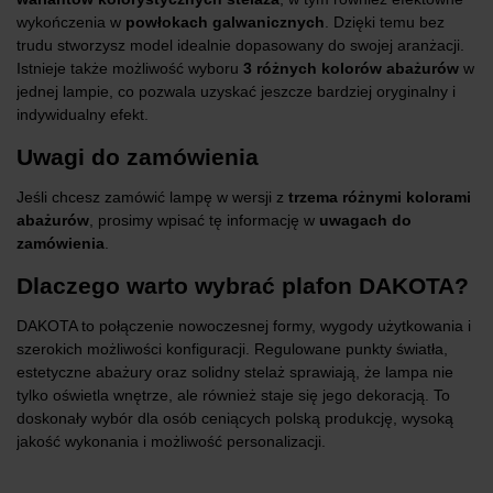
wykończenia w
powłokach galwanicznych
. Dzięki temu bez
trudu stworzysz model idealnie dopasowany do swojej aranżacji.
Istnieje także możliwość wyboru
3 różnych kolorów abażurów
w
jednej lampie, co pozwala uzyskać jeszcze bardziej oryginalny i
indywidualny efekt.
Uwagi do zamówienia
Jeśli chcesz zamówić lampę w wersji z
trzema różnymi kolorami
abażurów
, prosimy wpisać tę informację w
uwagach do
zamówienia
.
Dlaczego warto wybrać plafon DAKOTA?
DAKOTA to połączenie nowoczesnej formy, wygody użytkowania i
szerokich możliwości konfiguracji. Regulowane punkty światła,
estetyczne abażury oraz solidny stelaż sprawiają, że lampa nie
tylko oświetla wnętrze, ale również staje się jego dekoracją. To
doskonały wybór dla osób ceniących polską produkcję, wysoką
jakość wykonania i możliwość personalizacji.