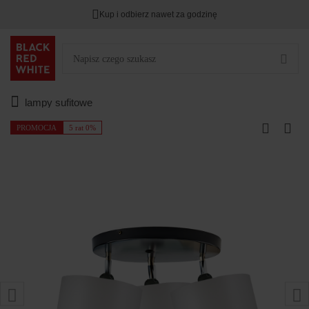
Kup i odbierz nawet za godzinę
lampy sufitowe
PROMOCJA
5 rat 0%