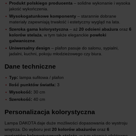
Produkt polskiego producenta
– solidne wykonanie i wysoka
jakość wykończenia.
Wysokogatunkowe komponenty
– starannie dobrane
materiały zapewniają trwałość i estetyczny wygląd na lata.
Szeroka gama kolorystyczna
– aż
20 odcieni abażura
oraz
6
kolorów stelaża
, w tym także eleganckie
powłoki
galwaniczne
.
Uniwersalny design
– plafon pasuje do salonu, sypialni,
jadalni, kuchni, pokoju młodzieżowego czy biura.
Dane techniczne
Typ:
lampa sufitowa / plafon
Ilość punktów światła:
3
Wysokość:
30 cm
Szerokość:
40 cm
Personalizacja kolorystyczna
Lampa DAKOTA daje duże możliwości dopasowania do wystroju
wnętrza. Do wyboru jest
20 kolorów abażurów
oraz
6
wariantów kolorystycznych stelaża
, w tym również efektowne